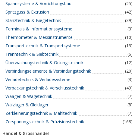
Spannsysteme & Vorrichtungsbau
(25)
Spritzguss & Extrusion
(42)
Stanztechnik & Biegetechnik
(39)
Terminals & Informationssysteme
(3)
Thermometer & Messinstrumente
(10)
Transporttechnik & Transportsysteme
(13)
Trenntechnik & Siebtechnik
(6)
Überwachungstechnik & Ortungstechnik
(12)
Verbindungselemente & Verbindungstechnik
(20)
Verladetechnik & Verladesysteme
(3)
Verpackungstechnik & Verschlusstechnik
(49)
Waagen & Wägetechnik
(7)
Wälzlager & Gleitlager
(8)
Zerkleinerungstechnik & Mahltechnik
(7)
Zerspanungstechnik & Präzisionstechnik
(168)
Handel & Grosshandel