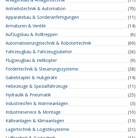
Antriebstechnik & Automation
(70)
Apparatebau & Sonderanfertigungen
(11)
Armaturen & Ventile
(14)
Aufzugsbau & Rolltreppen
(6)
Automatisierungstechnik & Robotertechnik
(69)
Fahrzeugbau & Fahrzeugzubehör
(26)
Flugzeugbau & Helikopter
(9)
Fördertechnik & Steuerungssysteme
(28)
Gabelstapler & Hubgeräte
(14)
Hebezeuge & Spezialfahrzeuge
(11)
Hydraulik & Pneumatik
(25)
Industrieöfen & Wärmeanlagen
(3)
Industrieservice & Montage
(10)
Kälteanlagen & Klimaanlagen
(13)
Lagertechnik & Logistiksysteme
(21)
Lufttechnik & Gastechnik
(11)