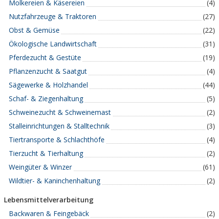
Molkereien & Käsereien
(4)
Nutzfahrzeuge & Traktoren
(27)
Obst & Gemüse
(22)
Ökologische Landwirtschaft
(31)
Pferdezucht & Gestüte
(19)
Pflanzenzucht & Saatgut
(4)
Sägewerke & Holzhandel
(44)
Schaf- & Ziegenhaltung
(5)
Schweinezucht & Schweinemast
(2)
Stalleinrichtungen & Stalltechnik
(3)
Tiertransporte & Schlachthöfe
(4)
Tierzucht & Tierhaltung
(2)
Weingüter & Winzer
(61)
Wildtier- & Kaninchenhaltung
(2)
Lebensmittelverarbeitung
Backwaren & Feingebäck
(2)