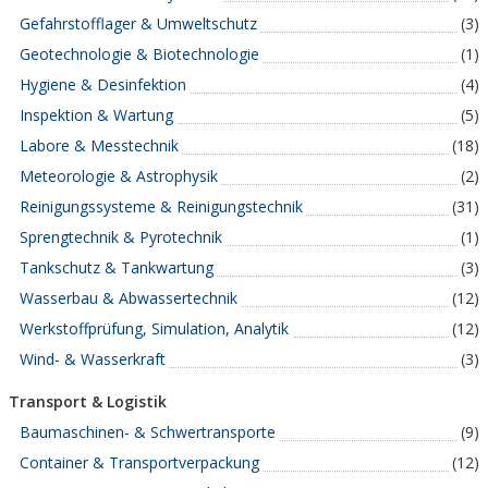
Gefahrstofflager & Umweltschutz
(3)
Geotechnologie & Biotechnologie
(1)
Hygiene & Desinfektion
(4)
Inspektion & Wartung
(5)
Labore & Messtechnik
(18)
Meteorologie & Astrophysik
(2)
Reinigungssysteme & Reinigungstechnik
(31)
Sprengtechnik & Pyrotechnik
(1)
Tankschutz & Tankwartung
(3)
Wasserbau & Abwassertechnik
(12)
Werkstoffprüfung, Simulation, Analytik
(12)
Wind- & Wasserkraft
(3)
Transport & Logistik
Baumaschinen- & Schwertransporte
(9)
Container & Transportverpackung
(12)