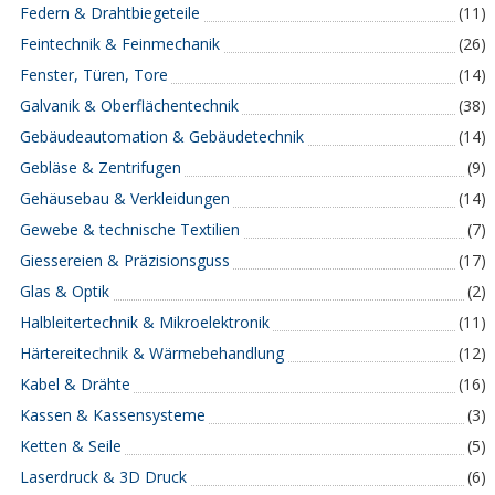
Federn & Drahtbiegeteile
(11)
Feintechnik & Feinmechanik
(26)
Fenster, Türen, Tore
(14)
Galvanik & Oberflächentechnik
(38)
Gebäudeautomation & Gebäudetechnik
(14)
Gebläse & Zentrifugen
(9)
Gehäusebau & Verkleidungen
(14)
Gewebe & technische Textilien
(7)
Giessereien & Präzisionsguss
(17)
Glas & Optik
(2)
Halbleitertechnik & Mikroelektronik
(11)
Härtereitechnik & Wärmebehandlung
(12)
Kabel & Drähte
(16)
Kassen & Kassensysteme
(3)
Ketten & Seile
(5)
Laserdruck & 3D Druck
(6)