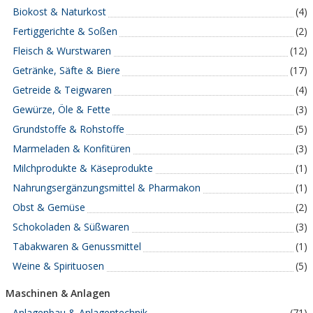
Biokost & Naturkost
(4)
Fertiggerichte & Soßen
(2)
Fleisch & Wurstwaren
(12)
Getränke, Säfte & Biere
(17)
Getreide & Teigwaren
(4)
Gewürze, Öle & Fette
(3)
Grundstoffe & Rohstoffe
(5)
Marmeladen & Konfitüren
(3)
Milchprodukte & Käseprodukte
(1)
Nahrungsergänzungsmittel & Pharmakon
(1)
Obst & Gemüse
(2)
Schokoladen & Süßwaren
(3)
Tabakwaren & Genussmittel
(1)
Weine & Spirituosen
(5)
Maschinen & Anlagen
Anlagenbau & Anlagentechnik
(71)