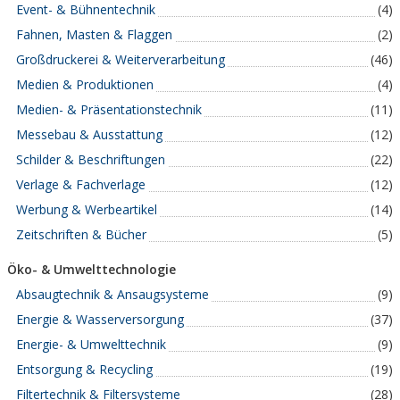
Event- & Bühnentechnik
(4)
Fahnen, Masten & Flaggen
(2)
Großdruckerei & Weiterverarbeitung
(46)
Medien & Produktionen
(4)
Medien- & Präsentationstechnik
(11)
Messebau & Ausstattung
(12)
Schilder & Beschriftungen
(22)
Verlage & Fachverlage
(12)
Werbung & Werbeartikel
(14)
Zeitschriften & Bücher
(5)
Öko- & Umwelttechnologie
Absaugtechnik & Ansaugsysteme
(9)
Energie & Wasserversorgung
(37)
Energie- & Umwelttechnik
(9)
Entsorgung & Recycling
(19)
Filtertechnik & Filtersysteme
(28)