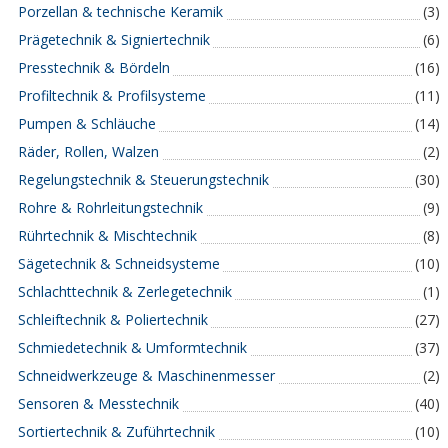
Porzellan & technische Keramik
(3)
Prägetechnik & Signiertechnik
(6)
Presstechnik & Bördeln
(16)
Profiltechnik & Profilsysteme
(11)
Pumpen & Schläuche
(14)
Räder, Rollen, Walzen
(2)
Regelungstechnik & Steuerungstechnik
(30)
Rohre & Rohrleitungstechnik
(9)
Rührtechnik & Mischtechnik
(8)
Sägetechnik & Schneidsysteme
(10)
Schlachttechnik & Zerlegetechnik
(1)
Schleiftechnik & Poliertechnik
(27)
Schmiedetechnik & Umformtechnik
(37)
Schneidwerkzeuge & Maschinenmesser
(2)
Sensoren & Messtechnik
(40)
Sortiertechnik & Zuführtechnik
(10)