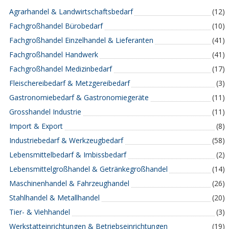
Agrarhandel & Landwirtschaftsbedarf
(12)
Fachgroßhandel Bürobedarf
(10)
Fachgroßhandel Einzelhandel & Lieferanten
(41)
Fachgroßhandel Handwerk
(41)
Fachgroßhandel Medizinbedarf
(17)
Fleischereibedarf & Metzgereibedarf
(3)
Gastronomiebedarf & Gastronomiegeräte
(11)
Grosshandel Industrie
(11)
Import & Export
(8)
Industriebedarf & Werkzeugbedarf
(58)
Lebensmittelbedarf & Imbissbedarf
(2)
Lebensmittelgroßhandel & Getränkegroßhandel
(14)
Maschinenhandel & Fahrzeughandel
(26)
Stahlhandel & Metallhandel
(20)
Tier- & Viehhandel
(3)
Werkstatteinrichtungen & Betriebseinrichtungen
(19)