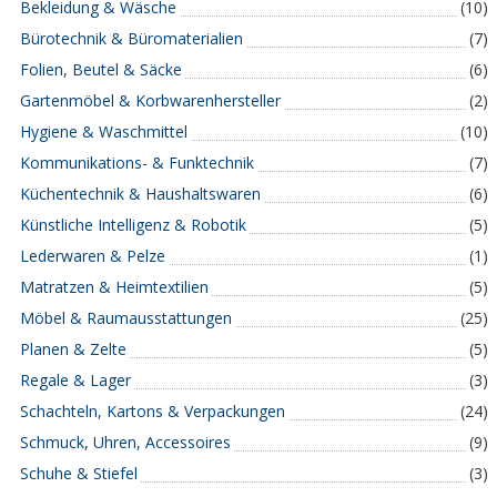
Bekleidung & Wäsche
(10)
Bürotechnik & Büromaterialien
(7)
Folien, Beutel & Säcke
(6)
Gartenmöbel & Korbwarenhersteller
(2)
Hygiene & Waschmittel
(10)
Kommunikations- & Funktechnik
(7)
Küchentechnik & Haushaltswaren
(6)
Künstliche Intelligenz & Robotik
(5)
Lederwaren & Pelze
(1)
Matratzen & Heimtextilien
(5)
Möbel & Raumausstattungen
(25)
Planen & Zelte
(5)
Regale & Lager
(3)
Schachteln, Kartons & Verpackungen
(24)
Schmuck, Uhren, Accessoires
(9)
Schuhe & Stiefel
(3)