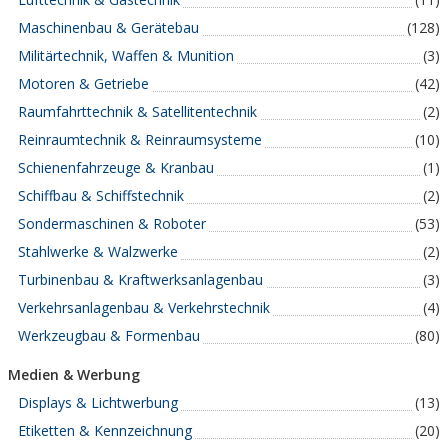
Maschinenbau & Gerätebau
(128)
Militärtechnik, Waffen & Munition
(3)
Motoren & Getriebe
(42)
Raumfahrttechnik & Satellitentechnik
(2)
Reinraumtechnik & Reinraumsysteme
(10)
Schienenfahrzeuge & Kranbau
(1)
Schiffbau & Schiffstechnik
(2)
Sondermaschinen & Roboter
(53)
Stahlwerke & Walzwerke
(2)
Turbinenbau & Kraftwerksanlagenbau
(3)
Verkehrsanlagenbau & Verkehrstechnik
(4)
Werkzeugbau & Formenbau
(80)
Medien & Werbung
Displays & Lichtwerbung
(13)
Etiketten & Kennzeichnung
(20)