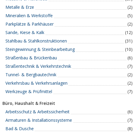
Metalle & Erze
(2)
Mineralien & Werkstoffe
(5)
Parkplätze & Parkhäuser
(2)
Sande, Kiese & Kalk
(12)
Stahlbau & Stahlkonstruktionen
(31)
Steingewinnung & Steinbearbeitung
(10)
Straßenbau & Brückenbau
(6)
Straßentechnik & Verkehrstechnik
(7)
Tunnel- & Bergbautechnik
(2)
Verkehrsbau & Verkehrsanlagen
(2)
Werkzeuge & Prüfmittel
(7)
Büro, Haushalt & Freizeit
Arbeitsschutz & Arbeitssicherheit
(6)
Armaturen & Installationssysteme
(7)
Bad & Dusche
(8)