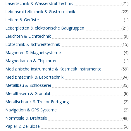
Lasertechnik & Wasserstrahltechnik
(21)
Lebensmitteltechnik & Gastrotechnik
(22)
Leitern & Gerüste
(1)
Leiterplatten & elektronische Baugruppen
(21)
Leuchten & Lichttechnik
(9)
Löttechnik & Schweißtechnik
(15)
Magneten & Magnetsysteme
(4)
Magnetkarten & Chipkarten
(1)
Medizinische Instrumente & Kosmetik Instrumente
(59)
Medizintechnik & Labortechnik
(84)
Metallbau & Schlosserei
(35)
Metallfasern & Granulat
(6)
Metallschrank & Tresor Fertigung
(2)
Navigation & GPS Systeme
(2)
Normteile & Drehteile
(48)
Papier & Zellulose
(5)