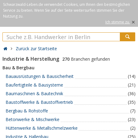
Schwarzwald-Leben.de verwendet Cookies, um Ihnen den bestmöglichen
Service zu bieten. Wenn Sie auf der Seite weitersurfen stimmen Sie der
Nutzung zu.
×
Ich stimme zu.
Zurück zur Startseite
Industrie & Herstellung
270
Branchen gefunden
Bau & Bergbau
Bauausrüstungen & Bausicherheit
(14)
Baufertigteile & Bausysteme
(21)
Baumaschinen & Bautechnik
(36)
Baustoffwerke & Baustoffvertrieb
(35)
Bergbau & Rohstoffe
(7)
Betonwerke & Mischwerke
(23)
Hüttenwerke & Metallschmelzwerke
(2)
Industrie & Hallenbau
(25)