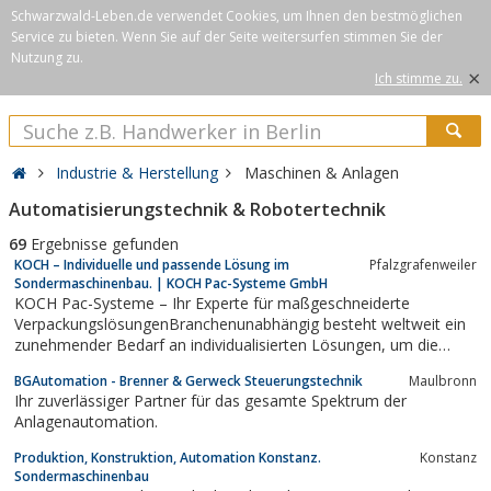
Schwarzwald-Leben.de verwendet Cookies, um Ihnen den bestmöglichen
Service zu bieten. Wenn Sie auf der Seite weitersurfen stimmen Sie der
Nutzung zu.
×
Ich stimme zu.
Industrie & Herstellung
Maschinen & Anlagen
Automatisierungstechnik & Robotertechnik
69
Ergebnisse gefunden
KOCH – Individuelle und passende Lösung im
Pfalzgrafenweiler
Sondermaschinenbau. | KOCH Pac-Systeme GmbH
KOCH Pac-Systeme – Ihr Experte für maßgeschneiderte
VerpackungslösungenBranchenunabhängig besteht weltweit ein
zunehmender Bedarf an individualisierten Lösungen, um die
verschiedensten Produkte passend und sicher zu verpacken. Ob
BGAutomation - Brenner & Gerweck Steuerungstechnik
Maulbronn
im Konsumgüter- und Industriebereich, in der Kosmetik- und
Ihr zuverlässiger Partner für das gesamte Spektrum der
Körperpflege oder im wachsenden...
Anlagenautomation.
Produktion, Konstruktion, Automation Konstanz.
Konstanz
Sondermaschinenbau