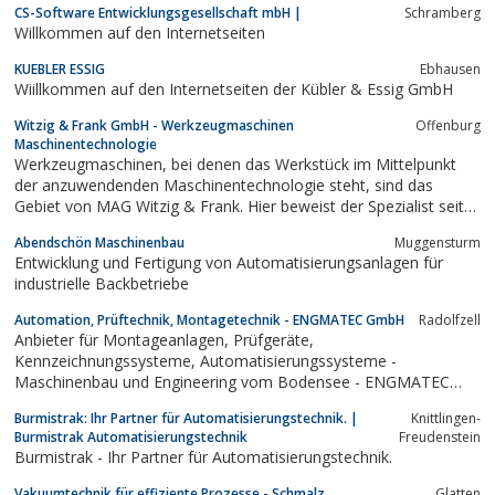
CS-Software Entwicklungsgesellschaft mbH |
Schramberg
Willkommen auf den Internetseiten
KUEBLER ESSIG
Ebhausen
Wiillkommen auf den Internetseiten der Kübler & Essig GmbH
Witzig & Frank GmbH - Werkzeugmaschinen
Offenburg
Maschinentechnologie
Werkzeugmaschinen, bei denen das Werkstück im Mittelpunkt
der anzuwendenden Maschinentechnologie steht, sind das
Gebiet von MAG Witzig & Frank. Hier beweist der Spezialist seit
vielen Jahrzehnten seine Stärken und hat sich damit weltweit
Abendschön Maschinenbau
Muggensturm
einen festen Platz bei seinen renommierten Kunden erarbeitet.
Entwicklung und Fertigung von Automatisierungsanlagen für
industrielle Backbetriebe
Automation, Prüftechnik, Montagetechnik - ENGMATEC GmbH
Radolfzell
Anbieter für Montageanlagen, Prüfgeräte,
Kennzeichnungssysteme, Automatisierungssysteme -
Maschinenbau und Engineering vom Bodensee - ENGMATEC
baut Anlagen für Produktion und Fertigung
Burmistrak: Ihr Partner für Automatisierungstechnik. |
Knittlingen-
Burmistrak Automatisierungstechnik
Freudenstein
Burmistrak - Ihr Partner für Automatisierungstechnik.
Vakuumtechnik für effiziente Prozesse - Schmalz
Glatten