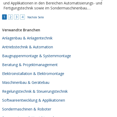
und Applikationen in den Bereichen Automatisierungs- und
Fertigungstechnik sowie im Sondermaschinenbau.
Bedarfsorientierte Dienstleistungen wie CAD-Konstruktion und
1
2
3
4
die Herstellung von Sonderbauteilen in kleineren Stückzahlen
Nächste Seite
ergänzen unser Leistungsspektrum.Von...
Verwandte Branchen
Anlagenbau & Anlagentechnik
Antriebstechnik & Automation
Baugruppenmontage & Systemmontage
Beratung & Projektmanagement
Elektroinstallation & Elektromontage
Maschinenbau & Gerätebau
Regelungstechnik & Steuerungstechnik
Softwareentwicklung & Applikationen
Sondermaschinen & Roboter