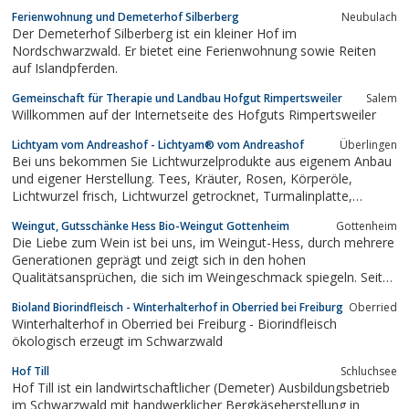
Ferienwohnung und Demeterhof Silberberg
Neubulach
Der Demeterhof Silberberg ist ein kleiner Hof im
Nordschwarzwald. Er bietet eine Ferienwohnung sowie Reiten
auf Islandpferden.
Gemeinschaft für Therapie und Landbau Hofgut Rimpertsweiler
Salem
Willkommen auf der Internetseite des Hofguts Rimpertsweiler
Lichtyam vom Andreashof - Lichtyam® vom Andreashof
Überlingen
Bei uns bekommen Sie Lichtwurzelprodukte aus eigenem Anbau
und eigener Herstellung. Tees, Kräuter, Rosen, Körperöle,
Lichtwurzel frisch, Lichtwurzel getrocknet, Turmalinplatte,
Lichtyamelixier
Weingut, Gutsschänke Hess Bio-Weingut Gottenheim
Gottenheim
Die Liebe zum Wein ist bei uns, im Weingut-Hess, durch mehrere
Generationen geprägt und zeigt sich in den hohen
Qualitätsansprüchen, die sich im Weingeschmack spiegeln. Seit
2009 stellen wir auf biologischen Anbau um und freuen uns, mit
Bioland Biorindfleisch - Winterhalterhof in Oberried bei Freiburg
Oberried
dem Jahr 2011, den TitelErstes offizielles Bio-Weingut in
Winterhalterhof in Oberried bei Freiburg - Biorindfleisch
Gottenheim tragen zu dürfen.
ökologisch erzeugt im Schwarzwald
Hof Till
Schluchsee
Hof Till ist ein landwirtschaftlicher (Demeter) Ausbildungsbetrieb
im Schwarzwald mit handwerklicher Bergkäseherstellung in