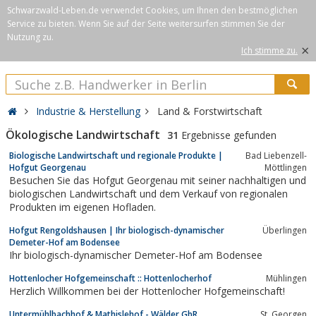
Schwarzwald-Leben.de verwendet Cookies, um Ihnen den bestmöglichen
Service zu bieten. Wenn Sie auf der Seite weitersurfen stimmen Sie der
Nutzung zu.
×
Ich stimme zu.
Industrie & Herstellung
Land & Forstwirtschaft
Ökologische Landwirtschaft
31
Ergebnisse gefunden
Biologische Landwirtschaft und regionale Produkte |
Bad Liebenzell-
Hofgut Georgenau
Möttlingen
Besuchen Sie das Hofgut Georgenau mit seiner nachhaltigen und
biologischen Landwirtschaft und dem Verkauf von regionalen
Produkten im eigenen Hofladen.
Hofgut Rengoldshausen | Ihr biologisch-dynamischer
Überlingen
Demeter-Hof am Bodensee
Ihr biologisch-dynamischer Demeter-Hof am Bodensee
Hottenlocher Hofgemeinschaft :: Hottenlocherhof
Mühlingen
Herzlich Willkommen bei der Hottenlocher Hofgemeinschaft!
Untermühlbachhof & Mathislehof - Wälder GbR
St. Georgen