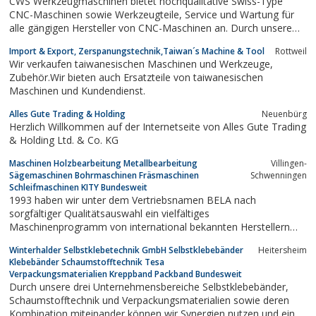
CWS Werkzeugmaschinen bietet hochqualitative Swiss-Type
CNC-Maschinen sowie Werkzeugteile, Service und Wartung für
alle gängigen Hersteller von CNC-Maschinen an. Durch unsere
jahrelange Erfahrung und unsere kompetenten Mitarbeiter sind
Import & Export, Zerspanungstechnik,Taiwan´s Machine & Tool
Rottweil
wir Ihr zuverlässiger Partner in allen Belangen rund um CNC-
Wir verkaufen taiwanesischen Maschinen und Werkzeuge,
Drehmaschinen.
Zubehör.Wir bieten auch Ersatzteile von taiwanesischen
Maschinen und Kundendienst.
Alles Gute Trading & Holding
Neuenbürg
Herzlich Willkommen auf der Internetseite von Alles Gute Trading
& Holding Ltd. & Co. KG
Maschinen Holzbearbeitung Metallbearbeitung
Villingen-
Sägemaschinen Bohrmaschinen Fräsmaschinen
Schwenningen
Schleifmaschinen KITY Bundesweit
1993 haben wir unter dem Vertriebsnamen BELA nach
sorgfältiger Qualitätsauswahl ein vielfältiges
Maschinenprogramm von international bekannten Herstellern
zusammengestellt. Dieses Spektrum haben wir 1995 durch eine
Winterhalder Selbstklebetechnik GmbH Selbstklebebänder
Heitersheim
eigene Produktpalette bereichert. Die dafür entwickelten
Klebebänder Schaumstofftechnik Tesa
Maschinen und Zubehör werden an unserem Standort in...
Verpackungsmaterialien Kreppband Packband Bundesweit
Durch unsere drei Unternehmensbereiche Selbstklebebänder,
Schaumstofftechnik und Verpackungsmaterialien sowie deren
Kombination miteinander können wir Synergien nutzen und eine