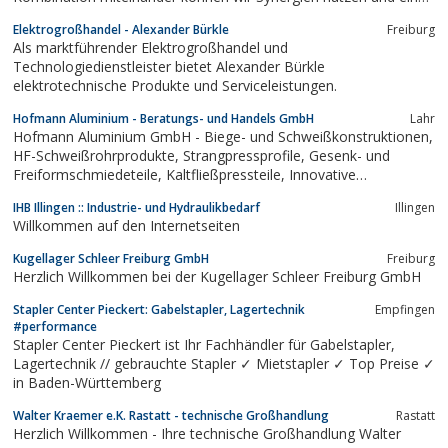
unendliche Anzahl unterschiedlicher Produkte eigens für Ihren
Elektrogroßhandel - Alexander Bürkle
Freiburg
Bedarf anbieten. Vom einfachen Faltkarton über hochwertige
Als marktführender Elektrogroßhandel und
Selbstklebebänder bis hin zu...
Technologiedienstleister bietet Alexander Bürkle
elektrotechnische Produkte und Serviceleistungen.
Hofmann Aluminium - Beratungs- und Handels GmbH
Lahr
Hofmann Aluminium GmbH - Biege- und Schweißkonstruktionen,
HF-Schweißrohrprodukte, Strangpressprofile, Gesenk- und
Freiformschmiedeteile, Kaltfließpressteile, Innovative
Gerätestiele für Reinigungssysteme, Aluminiumlegierungen
IHB Illingen :: Industrie- und Hydraulikbedarf
Illingen
Willkommen auf den Internetseiten
Kugellager Schleer Freiburg GmbH
Freiburg
Herzlich Willkommen bei der Kugellager Schleer Freiburg GmbH
Stapler Center Pieckert: Gabelstapler, Lagertechnik
Empfingen
#performance
Stapler Center Pieckert ist Ihr Fachhändler für Gabelstapler,
Lagertechnik // gebrauchte Stapler ✓ Mietstapler ✓ Top Preise ✓
in Baden-Württemberg
Walter Kraemer e.K. Rastatt - technische Großhandlung
Rastatt
Herzlich Willkommen - Ihre technische Großhandlung Walter