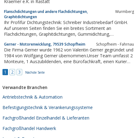
Kraemer e.K. in Rastatt
Flanschdichtungen und andere Flachdichtungen,
Wurmberg
Graphitdichtungen
Ihr Profifür Dichtungstechnik: Schreiber Industriebedarf GmbH.
Auf unseren Seiten finden Sie ein breites Sortiment an
Flachdichtungen, Graphitdichtungen, Gummidichtung,
Flanschdichtungen, und Teflondichtungen.
Gerner - Motorenwicklung, 79539 Schopfheim
Schopfheim - Fahrnau
Die Firma Gerner wurde 1962 von Valentin Gerner gegründet und
1984 von Wolfgang Gerner übernommen.Unser Team umfasst 2
Monteure, 1 Auszubildenden, eine Bürofachkraft, einen Kurier
und einen Aushilfsarbeiter.Wir kümmern uns vorwiegend um die
1
2
3
Reparatur von Elektromotoren und Elektrowerkzeugen, sowie
Nächste Seite
um sämtliche...
Verwandte Branchen
Antriebstechnik & Automation
Befestigungstechnik & Verankerungssysteme
Fachgroßhandel Einzelhandel & Lieferanten
Fachgroßhandel Handwerk