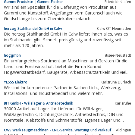
Gummi Produkte | Gummi-Fischer
Friedrichshafen
Wir sind ein Spezialist für die Lieferung von Produkten aus
Gummi und Kunststoff. Angefangen vom Gartenschlauch wie
Goldschlange bis zum Chemiekalienschlauch.
herzog Stahlhandel GmbH in Calw
Calw OT Heumaden
Die herzog Stahlhandel GmbH in Calw liefert Ihnen alles, was es
im Stahlhandel gibt. Schnell, preisgünstig und zuverlässig seit
mehr als 120 Jahren.
hoggmbh
Titisee-Neustadt
Ein umfangreiches Sortiment an Maschinen und Geräten für die
Land- und Forstwirtschaft bietet die Firma Konrad
Hog.Werkstattbedarf, Baugeräte, Arbeitsschutzartikeln und vieles
mehr runden das Sortiment ab.
YESSS Elektro
Karlsruhe Durlach
Wir sind Ihr kompetenter Partner in Sachen Licht, Werkzeug,
Installations- und Industriebedarf und vielem mehr.
BIT GmbH - Wälzlager & Antriebstechnik
Karlsruhe
30000 Artikel auf Lager. Ihr Lieferant für Wälzlager,
Wälzlagertechnik, Dichtungstechnik, Antriebstechnik, DIN und
Normteile, Klebstoffe und Schmierstoffe. Eigenes Lager und
Kurierversand. Kompetent. Zuverlässig. Sicher.
CWS Werkzeugmaschinen - CNC-Service, Wartung und Verkauf
Aldingen