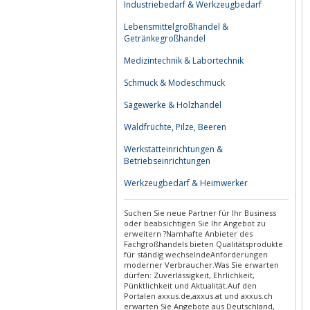
Industriebedarf & Werkzeugbedarf
Lebensmittelgroßhandel &
Getränkegroßhandel
Medizintechnik & Labortechnik
Schmuck & Modeschmuck
Sägewerke & Holzhandel
Waldfrüchte, Pilze, Beeren
Werkstatteinrichtungen &
Betriebseinrichtungen
Werkzeugbedarf & Heimwerker
Suchen Sie neue Partner für Ihr Business
oder beabsichtigen Sie Ihr Angebot zu
erweitern ?Namhafte Anbieter des
Fachgroßhandels bieten Qualitätsprodukte
für ständig wechselndeAnforderungen
moderner Verbraucher.Was Sie erwarten
dürfen: Zuverlässigkeit, Ehrlichkeit,
Pünktlichkeit und Aktualität.Auf den
Portalen axxus.de,axxus.at und axxus.ch
erwarten Sie Angebote aus Deutschland,