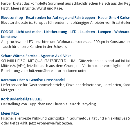
Färber bietet das komplette Sortiment aus schlachtfrischen Fleisch aus der Region u
Fisch, Meeresfrüchte, Wurst und Käse.
Elevatorshop - Ersatzteilen für Aufzüge und Fahrtreppen - Hauer GmbH Karls
Elevatorshop.de ist Europas führender, unabhängiger Anbiete
FODOR - Licht und mehr - Lichtberatung - LED - Leuchten - Lampen - Wohnacce
Konstanz
Anspruchsvolle LED-Leuchten und Wohnaccessoires auf 200qm in Konstanz am 
- auch für unsere Kunden in der Schweiz.
Scharr Wärme Service - Agentur Axel Vökt
SCHARR HEIZÖL MIT QUALITÄTSSIEGELDas RAL-Gütezeichen entstand auf Initiat
Mitte e.V. (VEH), letztlich auch aus dem Grund, die Verbraucher vormöglichen Manipulationen bzw. Mindermengen bei der
Belieferung zu schützen(nähere Informationen unter...
Karaman Obst & Gemüse Grosshandel
Lieferservice für Gastronomiebetriebe, Einzelhandelbetriebe, Hotellerien, Kantinen, Großküchen, Bäckereien und
Metzgereien
Kork Bodenbeläge BLEILE
Herstellung von Teppichen und Fliesen aus Kork Recycling
Meier Pilze
Frische, allerbeste Wild-und Zuchtpilze in Gourmetqualität und ein exklusives Speisespilz-Sortiment für Sie. Frisch, getrocknet
oder tiefgekühlt. Jetzt Aromenvielfalt testen.