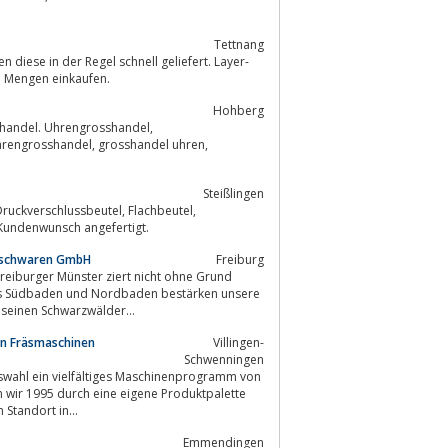
Tettnang
iese in der Regel schnell geliefert. Layer-
ie Produkte in größeren Mengen einkaufen.
Hohberg
shandel. Uhrengrosshandel,
Steißlingen
Kundenwunsch angefertigt.
Frischwaren GmbH
Freiburg
reiburger Münster ziert nicht ohne Grund
 aus Südbaden und Nordbaden bestärken unsere
 seinen Schwarzwälder...
n Fräsmaschinen
Villingen-
Schwenningen
swahl ein vielfältiges Maschinenprogramm von
 wir 1995 durch eine eigene Produktpalette
Standort in...
Emmendingen