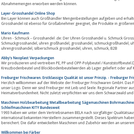
Abnahmemengen erworben werden können.
Layer-Grosshandel Online Shop
Bei Layer können auch Großhändler Mengenbestellungen aufgeben und erhalten d
Grosshandel ist ebenso für Großabnehmer geeignet, d
Mario Kaufmann
Uhren - Schmuck – Grosshandel .de: Der Uhren Grosshandel u. Schmuck Gros
Schmuckgrosshandel, uhren großhandel, grosshandel, schmuckgroßhandel, uhrengrosshandel, grosshandel uhren,
uhrengrosshandel, silberschmuck grosshandel, uhren, schmuck, B2B
Abby's Neoplast Verpackungen
Wir produzieren und vertreiben PE, PP und OPP-Polybeutel / Kunststoffbeutel.Druckverschlussbeutel, Flachbeutel,
Kreuzbodenbeutel und Blockbodenbeutelwerden ab Lager geliefert oder auf 
Freiburger Frischwaren. Erstklassige Qualität ist unser Prinzip. - Freiburger 
Herzlich willkommen auf der Website der Freiburger Frischwaren GmbH. Das F
unser Logo. Denn wir sind Freiburger mit Leib und Seele. Regionale Partner
Heimatverbundenheit. Nicht zuletzt verpflichten wir uns dem Schwarzwald und
Maschinen Holzbearbeitung Metallbearbeitung Sägemaschinen Bohrmaschine
Schleifmaschinen KITY Bundesweit
1993 haben wir unter dem Vertriebsnamen BELA nach sorgfältiger Qualitätsau
international bekannten Herstellern zusammengestellt. Dieses Spektrum haben
bereichert. Die dafür entwickelten Maschinen und Zubehör werden an unserem 
Willkommen bei Färber