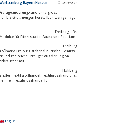
n Württemberg Bayern Hessen
Ottersweier
eilen bis Großmengen herstellbar•wenige Tage
Freiburg i. Br.
Shop für Hygiene, Reinigungsmittel, Papier, Desinfektion, Bräunungskosmetik, Produkte für Fitnesstudio, Sauna und Solarium
Freiburg
mie sowie Großverbraucher mit...
Hohberg
English