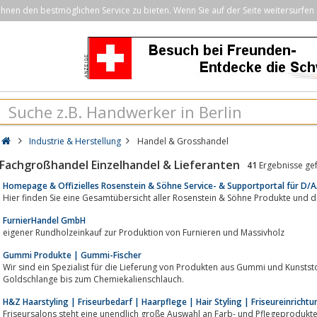
nen den bestmöglichen Service zu bieten. Wenn Sie auf der Seite weitersurfen 
Industrie & Herstellung
Handel & Grosshandel
Fachgroßhandel Einzelhandel & Lieferanten
41
Ergebnisse ge
Homepage & Offizielles Rosenstein & Söhne Service- & Supportportal für D/
Hier finden Sie eine Gesamtübersicht aller Rosenstein & Söhne Produkte und 
FurnierHandel GmbH
eigener Rundholzeinkauf zur Produktion von Furnieren und Massivholz
Gummi Produkte | Gummi-Fischer
Wir sind ein Spezialist für die Lieferung von Produkten aus Gummi und Kunsts
Goldschlange bis zum Chemiekalienschlauch.
H&Z Haarstyling | Friseurbedarf | Haarpflege | Hair Styling | Friseureinricht
Friseursalons steht eine unendlich große Auswahl an Farb- und Pflegeprodukten bereit, die bei uns auch 