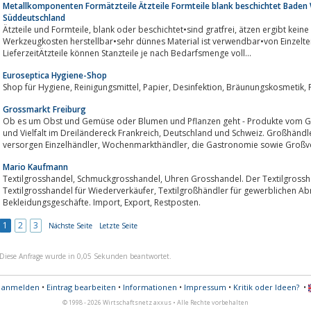
Metallkomponenten Formätzteile Ätzteile Formteile blank beschichtet Bade
Süddeutschland
Ätzteile und Formteile, blank oder beschichtet•sind gratfrei, ätzen ergibt keine Gefügeänderung,•sind ohne große
Werkzeugkosten herstellbar•sehr dünnes Material ist verwendbar•von Einzelt
LieferzeitÄtzteile können Stanzteile je nach Bedarfsmenge voll...
Euroseptica Hygiene-Shop
Grossmarkt Freiburg
Ob es um Obst und Gemüse oder Blumen und Pflanzen geht - Produkte vom Großmarkt Freiburg stehen für Frische, Genuss
und Vielfalt im Dreiländereck Frankreich, Deutschland und Schweiz. Großhändler und zahlreiche Erzeuger aus der Region
versorgen Einzelhändler, Wochenmarkthändler, die Gastrono
Mario Kaufmann
Textilgrosshandel, Schmuckgrosshandel, Uhren Grosshandel. Der Textilgrosshändler. Textilgroßhandel, Textilgrosshandlung,
Textilgrosshandel für Wiederverkäufer, Textilgroßhändler für gewerblichen Abnehmer, Textilgrosshandel für
Bekleidungsgeschäfte. Import, Export, Restposten.
1
2
3
Nächste Seite
Letzte Seite
Diese Anfrage wurde in 0,05 Sekunden beantwortet.
s anmelden
•
Eintrag bearbeiten
•
Informationen
•
Impressum
•
Kritik oder Ideen?
•
© 1998 - 2026 Wirtschaftsnetz axxus • Alle Rechte vorbehalten