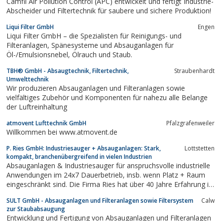
Camfil Air Pollution Control (APC) entwickelt und fertigt Industrie-
Abscheider und Filtertechnik für saubere und sichere Produktion!
Liqui Filter GmbH
Engen
Liqui Filter GmbH – die Spezialisten für Reinigungs- und
Filteranlagen, Spänesysteme und Absauganlagen für
Öl-/Emulsionsnebel, Ölrauch und Staub.
TBH® GmbH - Absaugtechnik, Filtertechnik,
Straubenhardt
Umwelttechnik
Wir produzieren Absauganlagen und Filteranlagen sowie
vielfältiges Zubehör und Komponenten für nahezu alle Belange
der Luftreinhaltung
atmovent Lufttechnik GmbH
Pfalzgrafenweiler
Willkommen bei www.atmovent.de
P. Ries GmbH: Industriesauger + Absauganlagen: Stark,
Lottstetten
kompakt, branchenübergreifend in vielen Industrien
Absauganlagen & Industriesauger für anspruchsvolle industrielle
Anwendungen im 24x7 Dauerbetrieb, insb. wenn Platz + Raum
eingeschränkt sind. Die Firma Ries hat über 40 Jahre Erfahrung in
der Absaugtechnologie. Unsere Geräte sind technisch sehr
SULT GmbH - Absauganlagen und Filteranlagen sowie Filtersystem
Calw
fortschrittlich, bauen bei vergleichbarer Saug- &
zur Staubabsaugung
Filtrierungsleistung immer...
Entwicklung und Fertigung von Absauganlagen und Filteranlagen