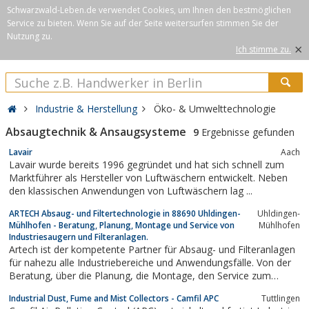
Schwarzwald-Leben.de verwendet Cookies, um Ihnen den bestmöglichen
Service zu bieten. Wenn Sie auf der Seite weitersurfen stimmen Sie der
Nutzung zu.
×
Ich stimme zu.
Industrie & Herstellung
Öko- & Umwelttechnologie
Absaugtechnik & Ansaugsysteme
9
Ergebnisse gefunden
Lavair
Aach
Lavair wurde bereits 1996 gegründet und hat sich schnell zum
Marktführer als Hersteller von Luftwäschern entwickelt. Neben
den klassischen Anwendungen von Luftwäschern lag ...
ARTECH Absaug- und Filtertechnologie in 88690 Uhldingen-
Uhldingen-
Mühlhofen - Beratung, Planung, Montage und Service von
Mühlhofen
Industriesaugern und Filteranlagen.
Artech ist der kompetente Partner für Absaug- und Filteranlagen
für nahezu alle Industriebereiche und Anwendungsfälle. Von der
Beratung, über die Planung, die Montage, den Service zum
kompletten System.
Industrial Dust, Fume and Mist Collectors - Camfil APC
Tuttlingen