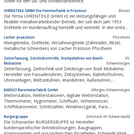
sowie für den Ski- und Snowboardservice.
UHRENTEILE GMBH Die Feinmechanik in Präzision
Binzen
Die Firma UHRENTEILE GmbH ist ein leistungsfähiger und
flexibler metallverarbeitender Betrieb, der seit dem Jahr 1953
Drehteile im Kundenauftrag herstellt und vertreibt. In den ersten
Jahren unseres Bestehens wurden hauptsächlich
Lacher-praezision
Pforzheim
Uhrenbestandteile für die Uhrenindustrie hergestellt. Nach dieser
Kleingetriebe, Drehteile, Verzahnungsteile (Zahnräder, Ritzel,
Phase wurden Drehteile mit einem...
metallische Schnecken) von Lacher Präzision Pforzheim
Zeiterfassung, Zutrittskontrolle, Stempeluhren von Buerk-
VS-
Mobatime
Schwenningen
Zeiterfassung, Zeittechnik und Zeitdesign von Bürk Mobatime,
Hersteller von Fassadenuhren, Zeitsystemen, Bahnhofsuhren,
Uhrenanlagen, Weltzeituhren, Wanduhren, Außenuhren,
Zeitdienstanlagen, Industriefunkuhren mit DCF und GPS,
BARIGO Barometerfabrik GmbH
Villingen-Schwenningen
Computeruhren, Zeiterfassung, Stempelkarten
Wetterstation, Wetterstationen, digitale Wetterstation,
Thermometer, Hygrometer, Schiffsuhr, Höhenmesser,
Schiffsbarometer, Schrittzähler, Windmessgerät, Para-
Höhenmesser, Kompasse, Kompass, Compass, Altimeter,
Burgergruppe
Schonach im Schwarzwald
Barograph, Barograf, Clinometer, Höhenmesser für
Die Schonacher BURGERGRUPPE ist Hersteller
Fallschirmspringer, Glasen-Uhr, Sportuhr,...
kundenspezifischer Antriebslösungen, Baugruppen,
Komponenten und von technischen Einzelteilen. Führende Marke