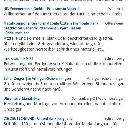
ist die SBS-Feintechnik.
HIN Feinmechanik GmbH – Präzision in Material
Waldkirch
Willkommen auf den Internetseiten der HIN Feinmechanik GmbH
Metallkomponenten Formätzteile Ätzteile Formteile blank
Ottersweier
beschichtet Baden Württemberg Bayern Hessen
Süddeutschland
Ätzteile und Formteile, blank oder beschichtet•sind gratfrei,
ätzen ergibt keine Gefügeänderung,•sind ohne große
Werkzeugkosten herstellbar•sehr dünnes Material ist
verwendbar•von Einzelteilen bis Großmengen herstellbar•wenige
mikrotechnik HIRT
Schramberg
Tage LieferzeitÄtzteile können Stanzteile je nach Bedarfsmenge
Entwicklung und Fertigung von Kleinbauteilen undMikrobauteilen
voll...
in Kunststoff und Metallverbindungen ...
Schär Zeiger | in Villingen-Schwenningen
Villingen-Schwenningen
Großuhrenzeiger in Familientradition: Wir fertigen Standardzeiger
und Sonderwünsche nach Maß.
Uhrenteile-Manufaktur
Schramberg OT Waldmössingen
Herstellung und Montage von Armbanduhrteilen, hauptsächlich
Uhrzeiger
DIE DEUTSCHE UHR - Uhrenfabrik Junghans
Schramberg
Seit über 150 Jahren stehen die Uhren der Marke Junghans für