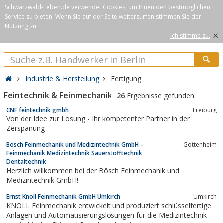
Schwarzwald-Leben.de verwendet Cookies, um Ihnen den bestmöglichen
Service zu bieten. Wenn Sie auf der Seite weitersurfen stimmen Sie der
Nutzung zu.
×
Ich stimme zu.
Industrie & Herstellung
Fertigung
Feintechnik & Feinmechanik
26
Ergebnisse gefunden
CNF feintechnik gmbh
Freiburg
Von der Idee zur Lösung - Ihr kompetenter Partner in der
Zerspanung
Bösch Feinmechanik und Medizintechnik GmbH –
Gottenheim
Feinmechanik Medizintechnik Sauerstofftechnik
Dentaltechnik
Herzlich willkommen bei der Bösch Feinmechanik und
Medizintechnik GmbH!
Ernst Knoll Feinmechanik GmbH Umkirch
Umkirch
KNOLL Feinmechanik entwickelt und produziert schlüsselfertige
Anlagen und Automatisierungslösungen für die Medizintechnik