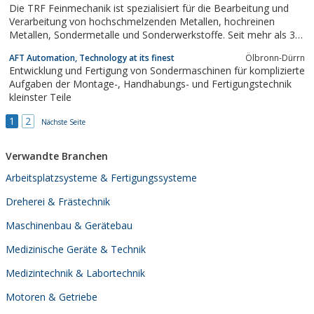
Die TRF Feinmechanik ist spezialisiert für die Bearbeitung und
Verarbeitung von hochschmelzenden Metallen, hochreinen
Metallen, Sondermetalle und Sonderwerkstoffe. Seit mehr als 30
Jahren haben wir Kompetenz im Bereich Vakuumbauteile,
AFT Automation, Technology at its finest
Ölbronn-Dürrn
Hochvakuumbauteile und Ultrahochvakuumbauteile UHV.Ob aus
Entwicklung und Fertigung von Sondermaschinen für komplizierte
Tantal. Wolfram, Molybdän, TZM,...
Aufgaben der Montage-, Handhabungs- und Fertigungstechnik
kleinster Teile
1
2
Nächste Seite
Verwandte Branchen
Arbeitsplatzsysteme & Fertigungssysteme
Dreherei & Frästechnik
Maschinenbau & Gerätebau
Medizinische Geräte & Technik
Medizintechnik & Labortechnik
Motoren & Getriebe