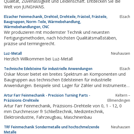
Qualität, Zuverlässigkeit und Leidenschaft. Entdecken Sie die
Welt von JUNGHANS.
Elzacher Feinmechanik, Drehteil, Drehteile, Frästeil, Frästeile,
Elzach
Baugruppen, Norm-Teile, Wärmebehandlung,
Wärmebehandlungen, CNC
Wir produzieren mit modernster Technik und neuesten
Fertigungsmethoden, nach höchsten Qualitätsmaßstäben,
präzise und termingerecht.
Luz-Metall
Neuhausen
Herzlich Willkommen bei Luz-Metall
Technische Edelsteine für industrielle Anwendungen
Elzach
Oskar Moser bietet ein breites Spektrum an Komponenten und
Baugruppen aus technischen Edelsteinen für industrielle
Anwendungen. Beispiele sind: Lager für Zähler und Instrumente,
Düsen und Führungsringe, Ventile und Durchflußblenden.
Artur Farr Feinmechanik - Precision Turning Parts -
Keltern –
Präzisions-Drehteile
Ellmendingen
Artur Farr Feinmechanik, Präzisions-Drehteile von 0, 1 - 12, 0
mm Durchmesser fr Schließtechnik, Medizintechnik,
Elektroindustrie, Fahrzeugbau, Maschinenbau
TRF Feinmechanik Sondermetalle und hochschmelzende
Neuhausen
Metalle