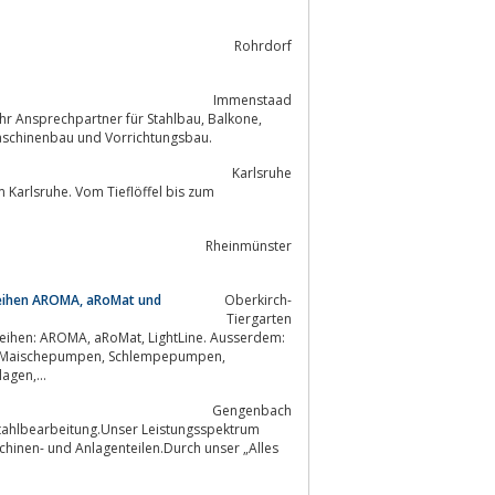
Rohrdorf
Immenstaad
rechpartner für Stahlbau, Balkone,
, Tore, Überdachungen, Absturzsicherungen, Einbruchsicherungen, Maschinenbau und Vorrichtungsbau.
Karlsruhe
Karlsruhe. Vom Tieflöffel bis zum
Rheinmünster
reihen AROMA, aRoMat und
Oberkirch-
Tiergarten
ttich, Maischbottich, Schankanlagen,...
Gengenbach
Stahlbearbeitung.Unser Leistungsspektrum