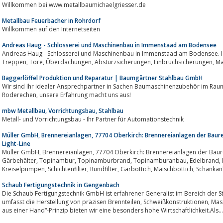
Willkommen bei www.metallbaumichaelgriesser.de
Metallbau Feuerbacher in Rohrdorf
Willkommen auf den Internetseiten
Andreas Haug - Schlosserei und Maschinenbau in Immenstaad am Bodensee
Andreas Haug - Schlosserei und Maschinenbau in Immenstaad am Bodensee. Ihr Ansp
Treppen
Baggerlöffel Produktion und Reparatur | Baumgärtner Stahlbau GmbH
Wir sind Ihr idealer Ansprechpartner in Sachen Baumaschinenzubehör im Raum 
Roderechen, unsere Erfahrung macht uns aus!
mbw Metallbau, Vorrichtungsbau, Stahlbau
Metall- und Vorrichtungsbau - Ihr Partner für Automationstechnik
Müller GmbH, Brennereianlagen, 77704 Oberkirch: Brennereianlagen der Bau
Light-Line
Müller GmbH, Brennereianlagen, 77704 Oberkirch: Brennereianlagen der Baureihen: AROMA, aRoMat, LightLine. Ausserdem:
Gärbehälter, Topinambur, Topinamburbrand, Topinamburanbau, Edelbrand, Maischepumpen, Schlempepumpen,
Kreiselpumpen, Schichtenfilter, Rundfilter, Gärbo
Schaub Fertigungstechnik in Gengenbach
Die Schaub Fertigungstechnik GmbH ist erfahrener Generalist im Bereich der 
umfasst die Herstellung von präzisen Brennteilen, Schweißkonstruktionen, Maschinen- und Anlagenteilen.Durch unser „Alles
aus einer Hand“-Prinzip bieten wir eine besonders hohe Wirtschaftlichkeit.Als...