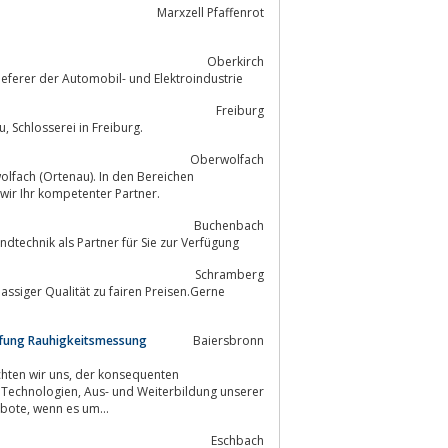
Marxzell Pfaffenrot
Oberkirch
ieferer der Automobil- und Elektroindustrie
Freiburg
Weber Metallverarbeitung, Gehäusebau, Stanz- und Biegetechnik, Werkzeugbau, Schlosserei in Freiburg.
Oberwolfach
olfach (Ortenau). In den Bereichen
nd Lohnarbeit sind wir Ihr kompetenter Partner.
Buchenbach
dtechnik als Partner für Sie zur Verfügung
Schramberg
assiger Qualität zu fairen Preisen.Gerne
üfung Rauhigkeitsmessung
Baiersbronn
der konsequenten
eiterbildung unserer
Mitarbeiter sind dabei oberstes Ziel.Ehrgeiz und Schaffenskraft sind unsere Gebote, wenn es um...
Eschbach