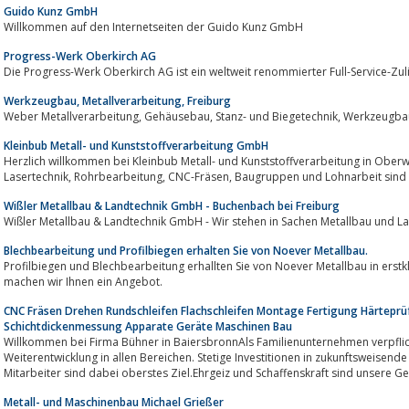
Guido Kunz GmbH
Willkommen auf den Internetseiten der Guido Kunz GmbH
Progress-Werk Oberkirch AG
Die Progress-Werk Oberkirch AG ist ein weltweit renommierter Full-Service-Zul
Werkzeugbau, Metallverarbeitung, Freiburg
Kleinbub Metall- und Kunststoffverarbeitung GmbH
Herzlich willkommen bei Kleinbub Metall- und Kunststoffverarbeitung in Oberw
Lasertechnik, Rohrbearbeitung, CNC-Fräsen, Baugruppen u
Wißler Metallbau & Landtechnik GmbH - Buchenbach bei Freiburg
Wißler Metallbau & Landtechnik GmbH - Wir stehen in Sachen Metallbau und Lan
Blechbearbeitung und Profilbiegen erhalten Sie von Noever Metallbau.
Profilbiegen und Blechbearbeitung erhallten Sie von Noever Metallbau in erstkl
machen wir Ihnen ein Angebot.
CNC Fräsen Drehen Rundschleifen Flachschleifen Montage Fertigung Härtepr
Schichtdickenmessung Apparate Geräte Maschinen Bau
Willkommen bei Firma Bühner in BaiersbronnAls Familienunternehmen verpflichten wir uns, 
Weiterentwicklung in allen Bereichen. Stetige Investitionen in zukunftsweisende Technologien, Aus- und W
Metall- und Maschinenbau Michael Grießer