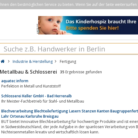
nen den bestmöglichen Service zu bieten. Wenn Sie auf der Seite weitersurfen 
Industrie & Herstellung
Fertigung
Metallbau & Schlosserei
35
Ergebnisse gefunden
aquatec inform
Perfektion in Metall und Kunststoff
Schlosserei Keller GmbH - Bad Herrenalb
Ihr Meister-Fachbetrieb für Stahl- und Metallbau
Blechverarbeitung Blechteilefertigung Lasern Stanzen Kanten Baugruppenfert
Lahr Ortenau Karlsruhe Breisgau
BUT bietet Innovative Blechbearbeitung für hochwertige Produkte und ist ein
in Südwestdeutschland, der jede Aufgabe in der spanlosen Verarbeitung von Blechen aus Stahl, Edelstahl, Spezialstählen und
Nichteisenmetallen kreativ und wirtschaftlich lösen kann.