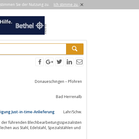
×
stimmen Sie der Nutzung zu.
Ich stimme zu.
Donaueschingen – Pfohren
Bad Herrenalb
igung Just-in-time-Anlieferung
Lahr/Schw.
er der führenden Blechbearbeitungsspezialisten