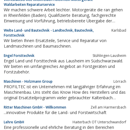
Waldarbeiten Reparaturservice
Wir machen schwere Arbeit leichter. Motorgeräte die ran gehen
in Rheinfelden (Baden). Qualifizierte Beratung, fachgerechte
Einweisung und Vorführung, betriebsbereite Übergabe der
Motorgeräte, Rasenmäher, Kettensägen Rasentraktoren für den
Welte Land- und Bautechnik - Landtechnik, Bautechnik,
Karlsbad
sofortigen Einsatz, gut sortiertes Ersatzteillager,
Forsttechnik
Werkstattservice,...
Wir bieten Ihnen Ersatzteile, Service und Reparatur von
Landmaschinen und Baumaschinen.
Engel Forsttechnik
Stühlingen-Lausheim
Engel Land und Forsttechnik aus Lausheim im Südschwarzwald.
Wir bieten ein umfangreiches Angebot an Forstgeräten und
Forstzubehör.
Maschinen - Holzmann Group
Lörrach
PROFILTEC ist ein Unternehmen mit langjähriger Erfahrung im
Maschinenbau. Uns steht das Know How des Herstellers und das
original Ersatzteilprogramm vieler gebrauchter Kaltenbach
Maschinen zur Verfügung
Ritter Maschinen GmbH - Willkommen
Zell am Harmersbach
...innovative Produkte für die Land- und Forstwirtschaft
Lehre GmbH
Haiterbach OT Unterschwandorf
Eine professionelle und ehrliche Beratung in den Bereichen