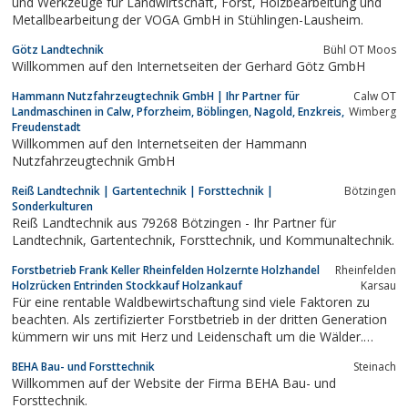
und Werkzeuge für Landwirtschaft, Forst, Holzbearbeitung und
Metallbearbeitung der VOGA GmbH in Stühlingen-Lausheim.
Götz Landtechnik
Bühl OT Moos
Willkommen auf den Internetseiten der Gerhard Götz GmbH
Hammann Nutzfahrzeugtechnik GmbH | Ihr Partner für
Calw OT
Landmaschinen in Calw, Pforzheim, Böblingen, Nagold, Enzkreis,
Wimberg
Freudenstadt
Willkommen auf den Internetseiten der Hammann
Nutzfahrzeugtechnik GmbH
Reiß Landtechnik | Gartentechnik | Forsttechnik |
Bötzingen
Sonderkulturen
Reiß Landtechnik aus 79268 Bötzingen - Ihr Partner für
Landtechnik, Gartentechnik, Forsttechnik, und Kommunaltechnik.
Forstbetrieb Frank Keller Rheinfelden Holzernte Holzhandel
Rheinfelden
Holzrücken Entrinden Stockkauf Holzankauf
Karsau
Für eine rentable Waldbewirtschaftung sind viele Faktoren zu
beachten. Als zertifizierter Forstbetrieb in der dritten Generation
kümmern wir uns mit Herz und Leidenschaft um die Wälder.
Deutschlandweit sind wir bei Katastrophen im Einsatz. Mit
BEHA Bau- und Forsttechnik
Steinach
hochmoderner Forsttechnik wie Entrindungsmaschinen,
Willkommen auf der Website der Firma BEHA Bau- und
Rückewagen, Vollernter und...
Forsttechnik.