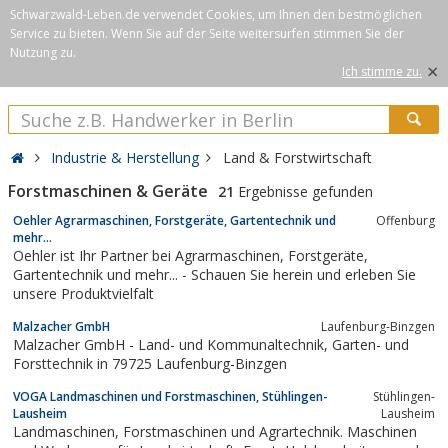
Schwarzwald-Leben.de verwendet Cookies, um Ihnen den bestmöglichen
Service zu bieten. Wenn Sie auf der Seite weitersurfen stimmen Sie der
Nutzung zu.
×
Ich stimme zu.
Industrie & Herstellung
Land & Forstwirtschaft
Forstmaschinen & Geräte
21
Ergebnisse gefunden
Oehler Agrarmaschinen, Forstgeräte, Gartentechnik und
Offenburg
mehr...
Oehler ist Ihr Partner bei Agrarmaschinen, Forstgeräte,
Gartentechnik und mehr... - Schauen Sie herein und erleben Sie
unsere Produktvielfalt
Malzacher GmbH
Laufenburg-Binzgen
Malzacher GmbH - Land- und Kommunaltechnik, Garten- und
Forsttechnik in 79725 Laufenburg-Binzgen
VOGA Landmaschinen und Forstmaschinen, Stühlingen-
Stühlingen-
Lausheim
Lausheim
Landmaschinen, Forstmaschinen und Agrartechnik. Maschinen