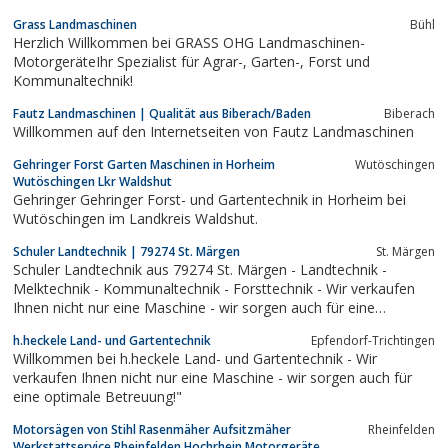
Grass Landmaschinen
Bühl
Herzlich Willkommen bei GRASS OHG Landmaschinen-
MotorgeräteIhr Spezialist für Agrar-, Garten-, Forst und
Kommunaltechnik!
Fautz Landmaschinen | Qualität aus Biberach/Baden
Biberach
Willkommen auf den Internetseiten von Fautz Landmaschinen
Gehringer Forst Garten Maschinen in Horheim
Wutöschingen
Wutöschingen Lkr Waldshut
Gehringer Gehringer Forst- und Gartentechnik in Horheim bei
Wutöschingen im Landkreis Waldshut.
Schuler Landtechnik | 79274 St. Märgen
St. Märgen
Schuler Landtechnik aus 79274 St. Märgen - Landtechnik -
Melktechnik - Kommunaltechnik - Forsttechnik - Wir verkaufen
Ihnen nicht nur eine Maschine - wir sorgen auch für eine
optimale Betreuung!
h.heckele Land- und Gartentechnik
Epfendorf-Trichtingen
Willkommen bei h.heckele Land- und Gartentechnik - Wir
verkaufen Ihnen nicht nur eine Maschine - wir sorgen auch für
eine optimale Betreuung!"
Motorsägen von Stihl Rasenmäher Aufsitzmäher
Rheinfelden
Werkstattservice Rheinfelden Hochrhein Motorgeräte