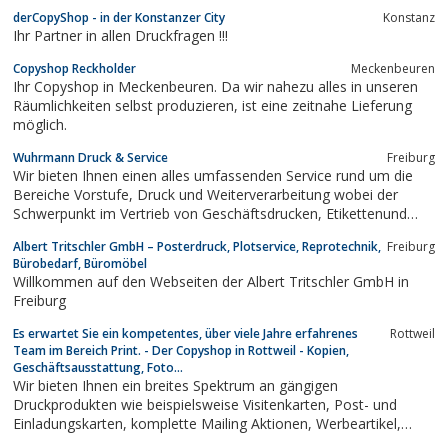
derCopyShop - in der Konstanzer City
Konstanz
Ihr Partner in allen Druckfragen !!!
Copyshop Reckholder
Meckenbeuren
Ihr Copyshop in Meckenbeuren. Da wir nahezu alles in unseren
Räumlichkeiten selbst produzieren, ist eine zeitnahe Lieferung
möglich.
Wuhrmann Druck & Service
Freiburg
Wir bieten Ihnen einen alles umfassenden Service rund um die
Bereiche Vorstufe, Druck und Weiterverarbeitung wobei der
Schwerpunkt im Vertrieb von Geschäftsdrucken, Etikettenund
Akzidenzen liegt.
Albert Tritschler GmbH – Posterdruck, Plotservice, Reprotechnik,
Freiburg
Bürobedarf, Büromöbel
Willkommen auf den Webseiten der Albert Tritschler GmbH in
Freiburg
Es erwartet Sie ein kompetentes, über viele Jahre erfahrenes
Rottweil
Team im Bereich Print. - Der Copyshop in Rottweil - Kopien,
Geschäftsausstattung, Foto...
Wir bieten Ihnen ein breites Spektrum an gängigen
Druckprodukten wie beispielsweise Visitenkarten, Post- und
Einladungskarten, komplette Mailing Aktionen, Werbeartikel,
Flyer aber auch CD/DVD-Bocklets oder Broschüren inkl. deren