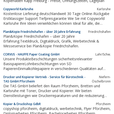
Kopierladen Kapp Freiburg - Preise, Öffnungszeiten, Lageplan
großformate laminieren briefpapier...
Copyworld Karlsruhe
Karlsruhe
Kostenlose Lieferung deutschlandweit 30 Tage Online-Rückgabe
Erstklassiger Support Tiefpreisgarantie Wie Sie mit Copyworld
Karlsruhe Ihre Ideen verwirklichen können Ideal für alle, die
Komplexität hassen, aber Ergebnisse wollen. Wählen Sie Ihr
Plan&Kopie Friedrichshafen – über 20 Jahre Erfahrung
Friedrichshafen
Produkt Von T-Shirts bis hin zu Tragetaschen: Wählen Sie aus
Plan&Kopie Friedrichshafen – über 20 Jahre
unserem großen...
Erfahrung.Textildruck, Digitaldruck, Grafik, Werbetechnik &
Messeservice bei Plan&Kopie Friedrichshafen.
CORVUS - HAUFFE Paper Coating GmbH
Lahr/Schw.
Unsere ProdukteBeschichtungen sicherheitsrelevanter
BasispapiereLohnbeschichtungen von SD
PapierenEinmalkohlepapiere in verschiedenen Qualitäten auf
Rolle undin BogenHanddurchschreibpapiere und
Drucker und Kopierer Vertrieb - Service für Bürotechnik -
Niefern-
Kassenblockpapieremechan. Durchschreibpapiere in
TAS GmbH Pforzheim
Öschelbronn
verschiedenen FarbenKopierpapiere für Schneid- und
Die TAS GmbH beliefert den Raum Pforzheim, Bretten und
Stanzformenabdrücke...
Karlsruhe mit Toner, Drucker und Kopierer. Wir bieten
Dienstleistungen wie Druckerreparaturen und die reduzierung
von Feinstaub in Ihrem Büro.
Kopier & Druckshop GdbR
Pforzheim
copyshop pforzheim, digitaldruck, werbetechnik, Flyer Pforzheim,
Diplomarbeiten Pforzheim, Bachelorarbeiten Pforzheim,