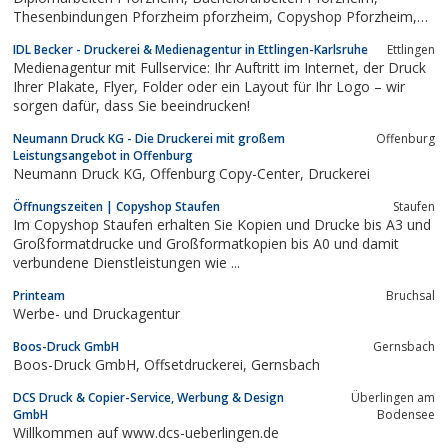
Thesenbindungen Pforzheim pforzheim, Copyshop Pforzheim,
druckshop.Kopien Pforzheim, Werbewerkstatt, Werbetechnik,
IDL Becker - Druckerei & Medienagentur in Ettlingen-Karlsruhe
Ettlingen
Digitalprint, Digitaldruck, Kopien, kopieren, Kopie, Plakate
Medienagentur mit Fullservice: Ihr Auftritt im Internet, der Druck
Pforzheim, Poster Pforzheim,...
Ihrer Plakate, Flyer, Folder oder ein Layout für Ihr Logo – wir
sorgen dafür, dass Sie beeindrucken!
Neumann Druck KG - Die Druckerei mit großem
Offenburg
Leistungsangebot in Offenburg
Neumann Druck KG, Offenburg Copy-Center, Druckerei
Öffnungszeiten | Copyshop Staufen
Staufen
Im Copyshop Staufen erhalten Sie Kopien und Drucke bis A3 und
Großformatdrucke und Großformatkopien bis A0 und damit
verbundene Dienstleistungen wie ...
Printeam
Bruchsal
Werbe- und Druckagentur
Boos-Druck GmbH
Gernsbach
Boos-Druck GmbH, Offsetdruckerei, Gernsbach
DCS Druck & Copier-Service, Werbung & Design
Überlingen am
GmbH
Bodensee
Willkommen auf www.dcs-ueberlingen.de