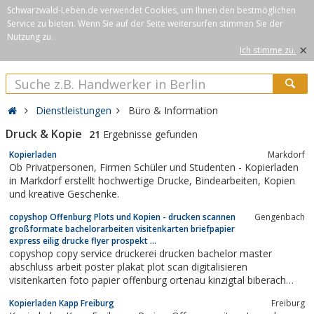
Schwarzwald-Leben.de verwendet Cookies, um Ihnen den bestmöglichen
Service zu bieten. Wenn Sie auf der Seite weitersurfen stimmen Sie der
Nutzung zu.
×
Ich stimme zu.
Dienstleistungen
Büro & Information
Druck & Kopie
21
Ergebnisse gefunden
Kopierladen
Markdorf
Ob Privatpersonen, Firmen Schüler und Studenten - Kopierladen
in Markdorf erstellt hochwertige Drucke, Bindearbeiten, Kopien
und kreative Geschenke.
copyshop Offenburg Plots und Kopien - drucken scannen
Gengenbach
großformate bachelorarbeiten visitenkarten briefpapier
express eilig drucke flyer prospekt ...
copyshop copy service druckerei drucken bachelor master
abschluss arbeit poster plakat plot scan digitalisieren
visitenkarten foto papier offenburg ortenau kinzigtal biberach
haslach hausach nordrach durbach friesenheim schutterwald kehl
Kopierladen Kapp Freiburg
Freiburg
cad technische zeichnungen farb- schwarzweiß kopien