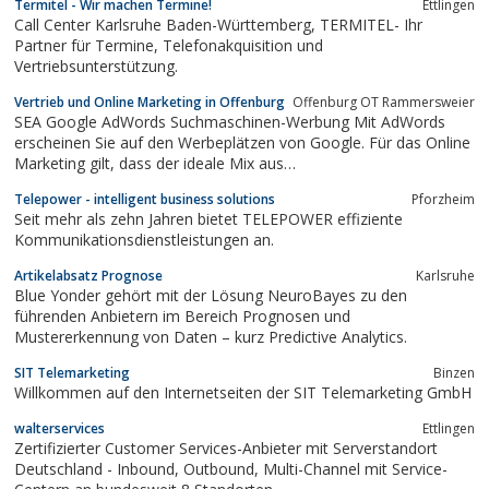
Termitel - Wir machen Termine!
Ettlingen
Call Center Karlsruhe Baden-Württemberg, TERMITEL- Ihr
Partner für Termine, Telefonakquisition und
Vertriebsunterstützung.
Vertrieb und Online Marketing in Offenburg
Offenburg OT Rammersweier
SEA Google AdWords Suchmaschinen-Werbung Mit AdWords
erscheinen Sie auf den Werbeplätzen von Google. Für das Online
Marketing gilt, dass der ideale Mix aus
Suchmaschinenoptimierung und Suchmaschinenmarketing Ihre
Telepower - intelligent business solutions
Pforzheim
Website zum Erfolg führen wird.
Seit mehr als zehn Jahren bietet TELEPOWER effiziente
Kommunikationsdienstleistungen an.
Artikelabsatz Prognose
Karlsruhe
Blue Yonder gehört mit der Lösung NeuroBayes zu den
führenden Anbietern im Bereich Prognosen und
Mustererkennung von Daten – kurz Predictive Analytics.
SIT Telemarketing
Binzen
Willkommen auf den Internetseiten der SIT Telemarketing GmbH
walterservices
Ettlingen
Zertifizierter Customer Services-Anbieter mit Serverstandort
Deutschland - Inbound, Outbound, Multi-Channel mit Service-