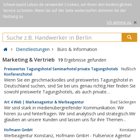
Schwarzwald-Leben.de verwendet Cookies, um Ihnen den bestmöglichen
Service zu bieten. Wenn Sie auf der Seite weitersurfen stimmen Sie der
Nutzung zu.
×
Ich stimme zu.
Dienstleistungen
Büro & Information
Marketing & Vertrieb
19
Ergebnisse gefunden
Preiswertes Tagungshotel Seminarhotel private Tagungshotels
Nußloch
Konferenzhotel
Wenn Sie ein geschmackvolles und preiswertes Tagungshotel in
Deutschland suchen, sind Sie bei uns genau richtig.Hier finden Sie
sowohl preiswerte Tagungshotels, als auch private
Tagungshotels für Ihre Seminare.Unsere Kooperation hat es sich
Art 4 Web | Markenagentur & Werbeagentur
Bad Säckingen
zum Ziel gesetzt, Ihnen bundesweit eine günstige Lösung für Ihre
Wir sind stark in medienübergreifender Kommunikation. Wir
Seminare und...
hören zu und hinterfragen. Wir sind analytisch und strategisch.Wir
glauben an unsere Kunden und lassen uns für ihre Themen
begeistern. Wir glauben dass jedes Unternehmen und jedes
Hofmann GmbH
Konstanz
Produkt das Potential hat zu einer echten Marke zu
Werbeagentur Konstanz, Hofmann GmbH - Fullservice Agentur
werden.Deshalb wollen wir verstehen um...