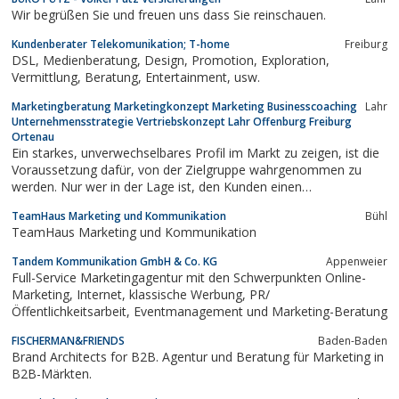
Bedürfnisse der Kunden eingegangen werden. Vom ersten
Wir begrüßen Sie und freuen uns dass Sie reinschauen.
Konzept, über die Realisierung bis hin zur...
Kundenberater Telekomunikation; T-home
Freiburg
DSL, Medienberatung, Design, Promotion, Exploration,
Vermittlung, Beratung, Entertainment, usw.
Marketingberatung Marketingkonzept Marketing Businesscoaching
Lahr
Unternehmensstrategie Vertriebskonzept Lahr Offenburg Freiburg
Ortenau
Ein starkes, unverwechselbares Profil im Markt zu zeigen, ist die
Voraussetzung dafür, von der Zielgruppe wahrgenommen zu
werden. Nur wer in der Lage ist, den Kunden einen
überzeugenden Nutzen zu bieten, hat die Chance sich dauerhaft
TeamHaus Marketing und Kommunikation
Bühl
im Wettbewerb zu behaupten.Das Marketing Büro® hilft Ihnen
TeamHaus Marketing und Kommunikation
dabei:- die eigenen...
Tandem Kommunikation GmbH & Co. KG
Appenweier
Full-Service Marketingagentur mit den Schwerpunkten Online-
Marketing, Internet, klassische Werbung, PR/
Öffentlichkeitsarbeit, Eventmanagement und Marketing-Beratung
FISCHERMAN&FRIENDS
Baden-Baden
Brand Architects for B2B. Agentur und Beratung für Marketing in
B2B-Märkten.