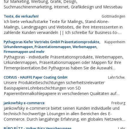
für Marketing, Werbung, Grafik, Design,
Suchmaschinenmarketing, Internet, Grafikdesign und Messebau
Texte, die verkaufen!
Gottmadingen
Ich biete verkaufsstarke Texte für Mailings, Stand-Alone-
Mailings, Landingpages und Websites, die Ihre Interesssenten in
zahlende Kunden verwandeln || Ich schreibe für Business-to-
Consumer und Business-to-Business hauptsächlich auf den
Pythagoras Kiefer Vertriebs GmbH Präsentationsprodukte,
Kuppenheim
Gebieten: Börse | Finanzen | Gesundheit | Management |
Urkundenmappen, Präsentationsmappen, Werbemappen,
Weiterbildung.
Firmenmappen und mehr
Pythagoras - individuelle Präsentationsprodukte, Werbemappen,
Urkundenmappen, Präsentationsmappen oder Mappen für Ihre
Firmenpräsentation.Bei Pythagoras haben Sie die Auswahl
zwischen einer großen Anzahl von Standard-Mappen oder Ihrer
CORVUS - HAUFFE Paper Coating GmbH
Lahr/Schw.
individuellen Lösung.Die Präsentationsmappen von Pythagoras
Unsere ProdukteBeschichtungen sicherheitsrelevanter
sind das ideale Produkt...
BasispapiereLohnbeschichtungen von SD
PapierenEinmalkohlepapiere in verschiedenen Qualitäten auf
Rolle undin BogenHanddurchschreibpapiere und
jankowfsky e-commerce
Freiburg
Kassenblockpapieremechan. Durchschreibpapiere in
jankowfsky e-commerce bietet seinen Kunden individuelle und
verschiedenen FarbenKopierpapiere für Schneid- und
technisch hochwertige Lösungen in allen Bereichen des E-
Stanzformenabdrücke...
Commerce. Durch langjährige Erfahrung, ein globales Netzwerk
und ein starkes Team von Experten kann explizit auf die
BÜRO PÜTZ - Volker Pütz Versicherungen
Lahr