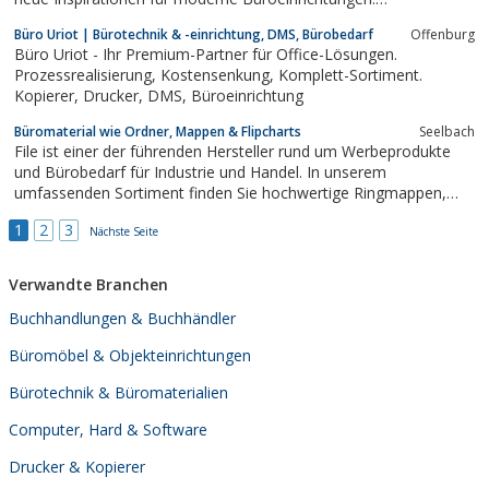
BÜROTECHNIK COPY-SHOP Was können wir für Sie tun?
Büro Uriot | Bürotechnik & -einrichtung, DMS, Bürobedarf
Offenburg
Kopieren, Plotten, Binden, Falzen, Laminieren… Oder benötigen
Büro Uriot - Ihr Premium-Partner für Office-Lösungen.
Sie einen Reparatur-Service? BÜROBEDARF...
Prozessrealisierung, Kostensenkung, Komplett-Sortiment.
Kopierer, Drucker, DMS, Büroeinrichtung
Büromaterial wie Ordner, Mappen & Flipcharts
Seelbach
File ist einer der führenden Hersteller rund um Werbeprodukte
und Bürobedarf für Industrie und Handel. In unserem
umfassenden Sortiment finden Sie hochwertige Ringmappen,
Flipcharts, Schuber, Ringordner, Sammelmappen,
1
2
3
Präsentationsordner, Klemmbretter, Präsentationsmapppen und
Nächste Seite
vieles mehr. Wählen Sie einfach Ihr...
Verwandte Branchen
Buchhandlungen & Buchhändler
Büromöbel & Objekteinrichtungen
Bürotechnik & Büromaterialien
Computer, Hard & Software
Drucker & Kopierer