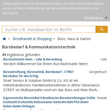
Schwarzwald-Leben.de verwendet Cookies, um Ihnen den bestmöglichen
Service zu bieten. Wenn Sie auf der Seite weitersurfen stimmen Sie der
Nutzung zu.
×
Ich stimme zu.
Einzelhandel & Shopping
Büro, Haus & Garten
Bürobedarf & Kommunikationstechnik
49
Ergebnisse gefunden
Bürofachmarkt Heim – Calw & Herrenberg
Calw
Herzlich Willkommen bei Ihrem Bürofachmarkt Heim!
Büroeinrichtung, Bürotechnik, Bürobedarf - STREIT
Gengenbach
Bürokultur für den Erfolg
Streit Service & Solution GmbH & Co. KG ist ein
mittelständisches Familienunternehmen in dritter Generation.
STREIT ist Multispezialist rund um das Büro und New Work
Arbeitswelten.
Ergonomische Büromöbel Schreibtische Büroeinrichtungen Stühle
Rastatt
Drehstuhl Drehstühle Rollcontainer Karlsruhe Bühl Pforzheim
Baden-Baden Ettlingen