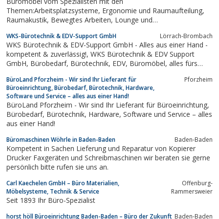
Büromöbel vom Spezialisten mit den
Themen:Arbeitsplatzsysteme, Ergonomie und Raumaufteilung,
Raumakustik, Bewegtes Arbeiten, Lounge und
Cafeteria.Schreibtisch Schreibtische Büroeinrichtungen Stühle
WKS-Bürotechnik & EDV-Support GmbH
Lörrach-Brombach
Drehstuhl Drehstühle Rollcontainer Loungemöbel Stapelstühle
WKS Bürotechnik & EDV-Support GmbH - Alles aus einer Hand -
Palmberg Vario Löffler Viasit Nowy Styl Stechert Fröscher...
kompetent & zuverlässig!, WKS Bürotechnik & EDV Support
GmbH, Bürobedarf, Bürotechnik, EDV, Büromöbel, alles fürs
Büro, Onlineshop, Shop
BüroLand Pforzheim - Wir sind Ihr Lieferant für
Pforzheim
Büroeinrichtung, Bürobedarf, Bürotechnik, Hardware,
Software und Service – alles aus einer Hand!
BüroLand Pforzheim - Wir sind Ihr Lieferant für Büroeinrichtung,
Bürobedarf, Bürotechnik, Hardware, Software und Service – alles
aus einer Hand!
Büromaschinen Wöhrle in Baden-Baden
Baden-Baden
Kompetent in Sachen Lieferung und Reparatur von Kopierer
Drucker Faxgeräten und Schreibmaschinen wir beraten sie gerne
persönlich bitte rufen sie uns an.
Carl Kaechelen GmbH – Büro Materialien,
Offenburg-
Möbelsysteme, Technik & Service
Rammersweier
Seit 1893 Ihr Büro-Spezialist
horst höll Büroeinrichtung Baden-Baden – Büro der Zukunft
Baden-Baden