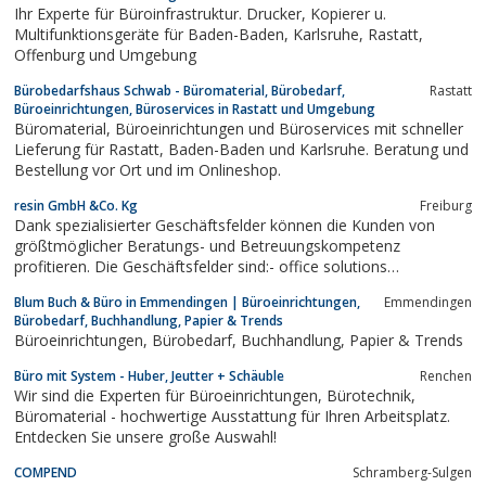
Ihr Experte für Büroinfrastruktur. Drucker, Kopierer u.
Multifunktionsgeräte für Baden-Baden, Karlsruhe, Rastatt,
Offenburg und Umgebung
Bürobedarfshaus Schwab - Büromaterial, Bürobedarf,
Rastatt
Büroeinrichtungen, Büroservices in Rastatt und Umgebung
Büromaterial, Büroeinrichtungen und Büroservices mit schneller
Lieferung für Rastatt, Baden-Baden und Karlsruhe. Beratung und
Bestellung vor Ort und im Onlineshop.
resin GmbH &Co. Kg
Freiburg
Dank spezialisierter Geschäftsfelder können die Kunden von
größtmöglicher Beratungs- und Betreuungskompetenz
profitieren. Die Geschäftsfelder sind:- office solutions
[Informations- und Kommunikationstechnik]- office interior
Blum Buch & Büro in Emmendingen | Büroeinrichtungen,
Emmendingen
[Büroeinrichtung]- office products [Bürobedarf]- office leasing
Bürobedarf, Buchhandlung, Papier & Trends
[Leasing und...
Büroeinrichtungen, Bürobedarf, Buchhandlung, Papier & Trends
Büro mit System - Huber, Jeutter + Schäuble
Renchen
Wir sind die Experten für Büroeinrichtungen, Bürotechnik,
Büromaterial - hochwertige Ausstattung für Ihren Arbeitsplatz.
Entdecken Sie unsere große Auswahl!
COMPEND
Schramberg-Sulgen