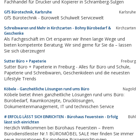
Fachhandel für Drucker und Kopierer in Schramberg-Sulgen
GfS Bürotechnik, Karlsruhe
Karlsruhe
GfS Bürotechnik - Bürowelt Schulwelt Servicewelt
Schreibwaren und Mehr in Kirchzarten - Bohny Bürobedarf &
Kirchzarten
Geschenke
Als Fachgeschäft im Ort ersparen wir Ihnen lange Wege und
bieten kompetente Beratung. Wir sind gerne für Sie da – lassen
Sie sich überzeugen!
Sutter Büro + Papeterie
Freiburg
Sutter Büro + Papeterie in Freiburg - Alles für Büro und Schule,
Papeterie und Schreibwaren, Geschenkideen und die neuesten
Lifestyle Trends
Köbele - Ganzheitliche Lösungen rund ums Büro
Nagold
Köbele bietet ihnen ganzheitliche Lösungen rund ums Büro:
Bürobedarf, Raumkonzepte, Drucklösungen,
Dokumentenmanagement, IT und technischen Service
# ERFOLG LÄSST SICH EINRICHTEN - Bürohaus Feuerstein - Erfolg
Bühl
lässt sich einrichten
Herzlich Willkommen bei Bürohaus Feuerstein – Ihrem
Bürodienstleister Nr.1 BÜROMÖBEL SALE Hier finden Sie immer
neue Inspirationen für moderne Büroeinrichtungen.