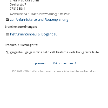
z. Hd. Frau Uta Böhm
Dreherstr. 7
77815
Bühl
Deutschland • Baden-Württemberg • Rastatt
zur Anfahrtskarte und Routenplanung
Branchenzuordnungen:
Instrumentenbau & Bogenbau
Produkt- / Suchbegriffe:
geigenbau geige violine cello celli bratsche viola baß gitarre laute
Impressum
•
Kritik oder Ideen?
© 1998 - 2026 Wirtschaftsnetz axxus • Alle Rechte vorbehalten