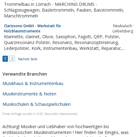
Trommelbau in Lörrach - MARCHING DRUMS -
Schlagzeugwagen, Baslertrommeln, Pauken, Basstrommeln,
Marschtrommeln
Clarissono GmbH - Werkstatt für
Neubulach-
Holzblasinstrumente
Liebelsberg
Klarinette, clarinet, Oboe, Saxophon, Fagott, QRP, Polster,
Quarzresonanz-Polster, Resonanz, Resonanzoptimierung,
Lederpolster, Kork, Instrumentenbau, Werkstatt, Reparatur,
Holzblasinstrumente, Grenadillführungen, gebrauchte
1
2
Instrumente, clarissono, Martin, Schoettle, Alexander, Willscher,
Nächste Seite
Teßmar, Tessmart
Verwandte Branchen
Musikhaus & Instrumentenbau
Musikinstrumente & Noten
Musikschulen & Schauspielschulen
Diese Anfrage wurde in 0,06 Sekunden beantwortet.
Achtung! Musiker und Liebhaber von hochwertigen bis
erstklassischen Musikinstrumenten ! Hier finden Sie Einiges, was