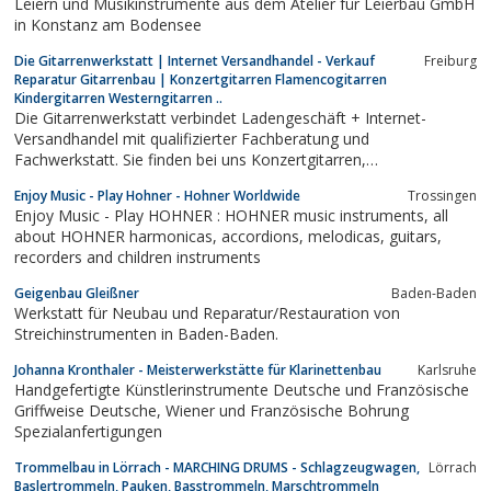
Leiern und Musikinstrumente aus dem Atelier für Leierbau GmbH
in Konstanz am Bodensee
Die Gitarrenwerkstatt | Internet Versandhandel - Verkauf
Freiburg
Reparatur Gitarrenbau | Konzertgitarren Flamencogitarren
Kindergitarren Westerngitarren ..
Die Gitarrenwerkstatt verbindet Ladengeschäft + Internet-
Versandhandel mit qualifizierter Fachberatung und
Fachwerkstatt. Sie finden bei uns Konzertgitarren,
Flamencogitarren, Westerngitarren, E-Gitarren, Jazzgitarren und
Enjoy Music - Play Hohner - Hohner Worldwide
Trossingen
Kindergitarren für jeden Geldbeutel und Anspruch. Zubehör und
Enjoy Music - Play HOHNER : HOHNER music instruments, all
Verstärker gehören selbstverständlich auch...
about HOHNER harmonicas, accordions, melodicas, guitars,
recorders and children instruments
Geigenbau Gleißner
Baden-Baden
Werkstatt für Neubau und Reparatur/Restauration von
Streichinstrumenten in Baden-Baden.
Johanna Kronthaler - Meisterwerkstätte für Klarinettenbau
Karlsruhe
Handgefertigte Künstlerinstrumente Deutsche und Französische
Griffweise Deutsche, Wiener und Französische Bohrung
Spezialanfertigungen
Trommelbau in Lörrach - MARCHING DRUMS - Schlagzeugwagen,
Lörrach
Baslertrommeln, Pauken, Basstrommeln, Marschtrommeln