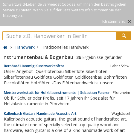
Schwarzwald-Leben.de verwendet Cookies, um Ihnen den bestmöglichen
Service zu bieten. Wenn Sie auf der Seite weitersurfen stimmen Sie der
Nutzung zu.
×
Ich stimme zu.
Handwerk
Traditionelles Handwerk
Instrumentenbau & Bogenbau
36
Ergebnisse gefunden
Bernhard Hammig Kunstwerkstätte
Lahr / Schw.
Unser Angebot- Querflötenbau Silberflöte Silberflöten
Silberflötenbau Goldflöte Goldflöten Goldflötenbau Böhmflöten
Piccoloflöten Holzflöten -Das Flötenhandwerk ist unsere
Tradition, der Flöten Seele unser Geheimnis.Referenz: Prof.
Meisterwerkstatt für Holzblasinstrumente | Sebastian Fuierer
Pforzheim
Roswitha Staege, BerlinWir haben eine spezielle Goldlegierung
Ob für Schüler oder Profis, seit 17 Jahren Ihr Spezialist für
die alle...
Holzblasinstrumente in Pforzheim.
Kallenbach Guitars Handmade Acoustic Art
Waghäusel
Kallenbach acoustic guitars, the great sound of handcrafted art,
the ultimate tone of specially selected top quality wood and
hardware, each guitar is a one of a kind handmade work of art