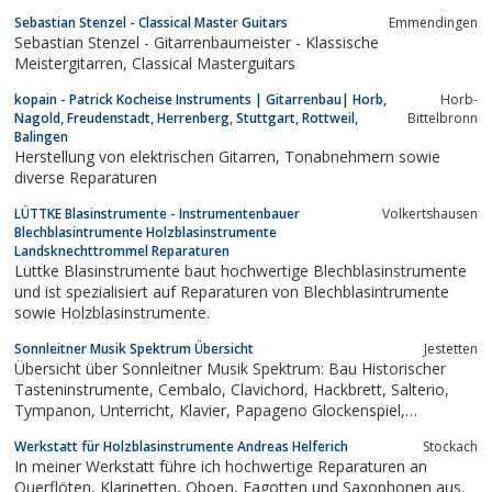
Sebastian Stenzel - Classical Master Guitars
Emmendingen
Sebastian Stenzel - Gitarrenbaumeister - Klassische
Meistergitarren, Classical Masterguitars
kopain - Patrick Kocheise Instruments | Gitarrenbau| Horb,
Horb-
Nagold, Freudenstadt, Herrenberg, Stuttgart, Rottweil,
Bittelbronn
Balingen
Herstellung von elektrischen Gitarren, Tonabnehmern sowie
diverse Reparaturen
LÜTTKE Blasinstrumente - Instrumentenbauer
Volkertshausen
Blechblasintrumente Holzblasinstrumente
Landsknechttrommel Reparaturen
Lüttke Blasinstrumente baut hochwertige Blechblasinstrumente
und ist spezialisiert auf Reparaturen von Blechblasintrumente
sowie Holzblasinstrumente.
Sonnleitner Musik Spektrum Übersicht
Jestetten
Übersicht über Sonnleitner Musik Spektrum: Bau Historischer
Tasteninstrumente, Cembalo, Clavichord, Hackbrett, Salterio,
Tympanon, Unterricht, Klavier, Papageno Glockenspiel,
Tastenglockenspiel, Monochord, Spinett
Werkstatt für Holzblasinstrumente Andreas Helferich
Stockach
In meiner Werkstatt führe ich hochwertige Reparaturen an
Querflöten, Klarinetten, Oboen, Fagotten und Saxophonen aus.