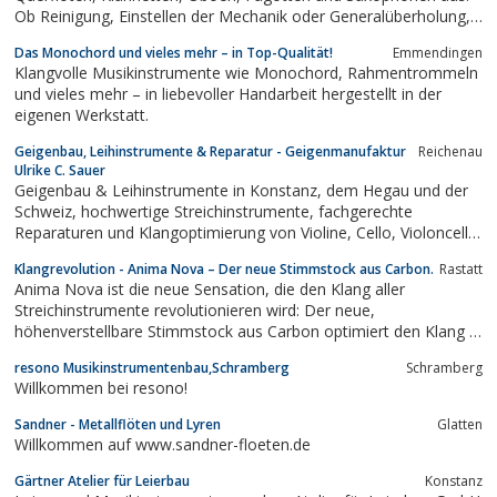
Ob Reinigung, Einstellen der Mechanik oder Generalüberholung,
hier ist Ihr Instrument in guten Händen.
Das Monochord und vieles mehr – in Top-Qualität!
Emmendingen
Klangvolle Musikinstrumente wie Monochord, Rahmentrommeln
und vieles mehr – in liebevoller Handarbeit hergestellt in der
eigenen Werkstatt.
Geigenbau, Leihinstrumente & Reparatur - Geigenmanufaktur
Reichenau
Ulrike C. Sauer
Geigenbau & Leihinstrumente in Konstanz, dem Hegau und der
Schweiz, hochwertige Streichinstrumente, fachgerechte
Reparaturen und Klangoptimierung von Violine, Cello, Violoncello,
Kontrabass
Klangrevolution - Anima Nova – Der neue Stimmstock aus Carbon.
Rastatt
Anima Nova ist die neue Sensation, die den Klang aller
Streichinstrumente revolutionieren wird: Der neue,
höhenverstellbare Stimmstock aus Carbon optimiert den Klang in
Vollendung.
resono Musikinstrumentenbau,Schramberg
Schramberg
Willkommen bei resono!
Sandner - Metallflöten und Lyren
Glatten
Willkommen auf www.sandner-floeten.de
Gärtner Atelier für Leierbau
Konstanz