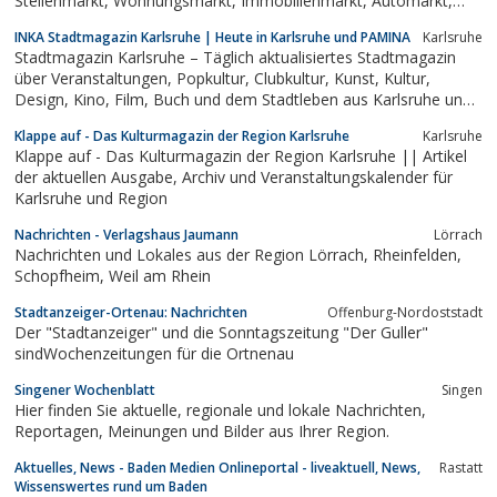
Stellenmarkt, Wohnungsmarkt, Immobilienmarkt, Automarkt,
Kontaktanzeigen
INKA Stadtmagazin Karlsruhe | Heute in Karlsruhe und PAMINA
Karlsruhe
Stadtmagazin Karlsruhe – Täglich aktualisiertes Stadtmagazin
über Veranstaltungen, Popkultur, Clubkultur, Kunst, Kultur,
Design, Kino, Film, Buch und dem Stadtleben aus Karlsruhe und
PAMINA.
Klappe auf - Das Kulturmagazin der Region Karlsruhe
Karlsruhe
Klappe auf - Das Kulturmagazin der Region Karlsruhe || Artikel
der aktuellen Ausgabe, Archiv und Veranstaltungskalender für
Karlsruhe und Region
Nachrichten - Verlagshaus Jaumann
Lörrach
Nachrichten und Lokales aus der Region Lörrach, Rheinfelden,
Schopfheim, Weil am Rhein
Stadtanzeiger-Ortenau: Nachrichten
Offenburg-Nordoststadt
Der "Stadtanzeiger" und die Sonntagszeitung "Der Guller"
sindWochenzeitungen für die Ortnenau
Singener Wochenblatt
Singen
Hier finden Sie aktuelle, regionale und lokale Nachrichten,
Reportagen, Meinungen und Bilder aus Ihrer Region.
Aktuelles, News - Baden Medien Onlineportal - liveaktuell, News,
Rastatt
Wissenswertes rund um Baden