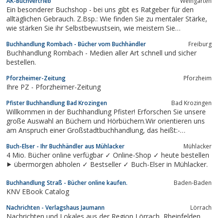
AK-Buchvertrieb
Weingarten
Ein besonderer Buchshop - bei uns gibt es Ratgeber für den
alltäglichen Gebrauch. Z.Bsp.: Wie finden Sie zu mentaler Stärke,
wie stärken Sie ihr Selbstbewustsein, wie meistern Sie
Schwierigkeiten, wie leben Sie gesund und erreichen dadurch
Buchhandlung Rombach - Bücher vom Buchhändler
Freiburg
mehr Lebensfreude. Hier finden Sie viele Informationen,
Buchhandlung Rombach - Medien aller Art schnell und sicher
wertvolle Tipps und gute...
bestellen.
Pforzheimer-Zeitung
Pforzheim
Ihre PZ - Pforzheimer-Zeitung
Pfister Buchhandlung Bad Krozingen
Bad Krozingen
Willkommen in der Buchhandlung Pfister! Erforschen Sie unsere
große Auswahl an Büchern und Hörbüchern.Wir orientieren uns
am Anspruch einer Großstadtbuchhandlung, das heißt:-
Aktuellste Präsentation der neuen Titel aus der Frühjahrs- und
Buch-Elser - Ihr Buchhändler aus Mühlacker
Mühlacker
Herbstproduktion aus den Gebieten Belletristik und Sachbuch,
4 Mio. Bücher online verfügbar ✓ Online-Shop ✓ heute bestellen
Hobby und Freizeit, Reisen...
⯈ übermorgen abholen ✓ Bestseller ✓ Buch-Elser in Mühlacker.
Buchhandlung Straß - Bücher online kaufen.
Baden-Baden
KNV EBook Catalog
Nachrichten - Verlagshaus Jaumann
Lörrach
Nachrichten und Lokales aus der Region Lörrach, Rheinfelden,