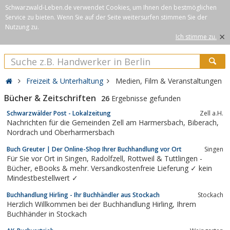
Schwarzwald-Leben.de verwendet Cookies, um Ihnen den bestmöglichen
Service zu bieten. Wenn Sie auf der Seite weitersurfen stimmen Sie der
Nutzung zu.
×
Ich stimme zu.
Freizeit & Unterhaltung
Medien, Film & Veranstaltungen
Bücher & Zeitschriften
26
Ergebnisse gefunden
Schwarzwälder Post - Lokalzeitung
Zell a.H.
Nachrichten für die Gemeinden Zell am Harmersbach, Biberach,
Nordrach und Oberharmersbach
Buch Greuter | Der Online-Shop Ihrer Buchhandlung vor Ort
Singen
Für Sie vor Ort in Singen, Radolfzell, Rottweil & Tuttlingen -
Bücher, eBooks & mehr. Versandkostenfreie Lieferung ✓ kein
Mindestbestellwert ✓
Buchhandlung Hirling - Ihr Buchhändler aus Stockach
Stockach
Herzlich Willkommen bei der Buchhandlung Hirling, Ihrem
Buchhänder in Stockach