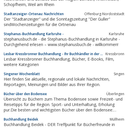
Schopfheim, Weil am Rhein
Stadtanzeiger-Ortenau: Nachrichten
Offenburg-Nordoststadt
Der "Stadtanzeiger" und die Sonntagszeitung "Der Guller"
sindWochenzeitungen für die Ortnenau
Stephanus-Buchhandlung Karlsruhe -
Karlsruhe
stephanusbuch.de - die Stephanus-Buchhandlung in Karlsruhe -
Durchgehend erlesen – www.ste­phanus­­buch.de - willkommen!
Lesbar Kressbronner Buchhandlung - Ihr Buchhändler in der ...
Kressbronn
Lesbar Kressbronner Buchhandlung, Bücher, E-Books, Film,
weitere Kategorien
Singener Wochenblatt
Singen
Hier finden Sie aktuelle, regionale und lokale Nachrichten,
Reportagen, Meinungen und Bilder aus Ihrer Region.
Bücher über den Bodensee
Überlingen
Übersicht zu Büchern zum Thema Bodensee sowie Freizeit- und
Reisetipps für die Region. Sport- und Unterhaltung, Erholung
pur.Die besten und wichtigsten Bücher über den Bodensee:
Kultur- und Reiseführer, Bildbände, Belletristik, Technik und
Buchhandlung Beidek
Müllheim
GeschichteSie erfahren Wissenswertes, Informatives und
Buchhandlung Beidek - DER Treffpunkt für Bücherfreunde in
Interessantes über...