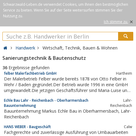
Schwarzwald-Leben.de verwendet Cookies, um Ihnen den bestmöglichen
Service zu bieten. Wenn Sie auf der Seite weitersurfen stimmen Sie der
Nutzung zu.
×
Ich stimme zu.
Handwerk
Wirtschaft, Technik, Bauen & Wohnen
Sanierungstechnik & Bautenschutz
36
Ergebnisse gefunden
felber Malerfachbetrieb GmbH
Hartheim
Der Malerbetrieb Felber wurde bereits 1878 von Otto Felber in
Wehr / Baden gegründet.Der Betrieb wurde 1996 in eine GmbH
umgewandelt.Die jetzigen Geschäftsführer sind Maria-Luise und
Peter Sienert.Im Jahr 2001 wurde der Firmensitz nach Hartheim
Echle Bau Lahr - Reichenbach - Oberharmersbach
Lahr-
verlegt.
Bauunternehmung
Reichenbach
Bauunternehmung Markus Echle Bau in Oberharmersbach, Lahr-
Reichenbach
HANS WEBER - Baugeschäft
Calw
Fachgerechte und zuverlässige Ausführung von Umbauarbeiten