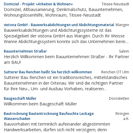
Domiziel - Projekt »Arbeiten & Wohnen«
Titisee-Neustadt
Funktion beeinträchtigt sind. Die Betoninstandsetzung beschreibt
Domiziel, Altbausanierung, Denkmalschutz, Bauunternehmen,
Technologien zur Wiederherstellung bzw.
Wohnungslosenhilfe, Wohnraum, Titisee-Neustadt
vistona GmbH - Bauwerksabdichtungen und Abdichtungsmaterial
Wangen
Bauwerksabdichtungen und Abdichtungssysteme ist das
Spezialgebiet der vistona GmbH aus Wangen. Durch Ihr Weisse
Wanne Abdichtungssystem konnte sich das Unternehmen bereits
in der Baubranche etablieren.
Bauunternehmen Straßer
Salem
Herzlich Willkommen beim Bauunternehmen Straßer - Ihr Partner
am BAU!
Sutterer Bau Renchen heißt Sie herzlich willkommen
Renchen OT Ulm
Sutterer Bau Renchen ist ein traditionsreiches, mittelständisches
Bauunternehmen in der Ortenau. Wir sind die richtigen Partner
für Ihre Neu-, Um- und Ausbau Vorhaben, realiseren
Industriebauden und helfen Ihnen gerne bei der
Baugeschäft Müller
Dornstetten
Gebäudesanierung.
Willkommen beim Baugeschäft Müller
Bautrocknung Bautentrocknung Baufeuchte Leckage
Ihringen
Wasserschaden
a.K.
Bauvorhaben mit terminlich aufeinander abgestimmten
Handwerksarbeiten, dürfen sich nicht verzögern; denn