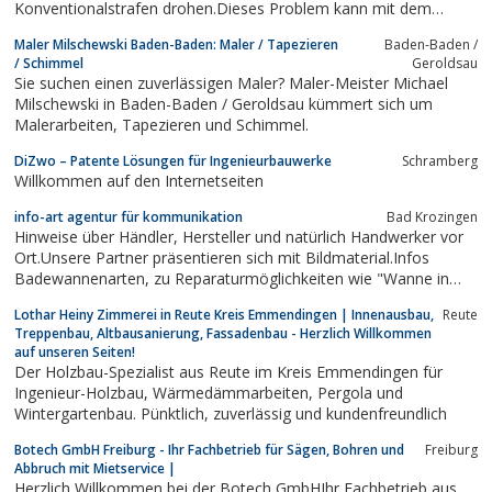
Konventionalstrafen drohen.Dieses Problem kann mit dem
Einsatz von Bautrocknungsgeräten gelöst werden.Wir von STS®
Maler Milschewski Baden-Baden: Maler / Tapezieren
Baden-Baden /
verstehen uns nicht als Gerätevermieter sondern als Dienstleister
/ Schimmel
Geroldsau
der für jedes Bauvorhaben die richtige...
Sie suchen einen zuverlässigen Maler? Maler-Meister Michael
Milschewski in Baden-Baden / Geroldsau kümmert sich um
Malerarbeiten, Tapezieren und Schimmel.
DiZwo – Patente Lösungen für Ingenieurbauwerke
Schramberg
Willkommen auf den Internetseiten
info-art agentur für kommunikation
Bad Krozingen
Hinweise über Händler, Hersteller und natürlich Handwerker vor
Ort.Unsere Partner präsentieren sich mit Bildmaterial.Infos
Badewannenarten, zu Reparaturmöglichkeiten wie "Wanne in
Wanne", Acryl -und Emaillereparaturen und über die
Lothar Heiny Zimmerei in Reute Kreis Emmendingen | Innenausbau,
Reute
Komplettsanierung aller sanitären Oberflächen.
Treppenbau, Altbausanierung, Fassadenbau - Herzlich Willkommen
auf unseren Seiten!
Der Holzbau-Spezialist aus Reute im Kreis Emmendingen für
Ingenieur-Holzbau, Wärmedämmarbeiten, Pergola und
Wintergartenbau. Pünktlich, zuverlässig und kundenfreundlich
Botech GmbH Freiburg - Ihr Fachbetrieb für Sägen, Bohren und
Freiburg
Abbruch mit Mietservice |
Herzlich Willkommen bei der Botech GmbHIhr Fachbetrieb aus