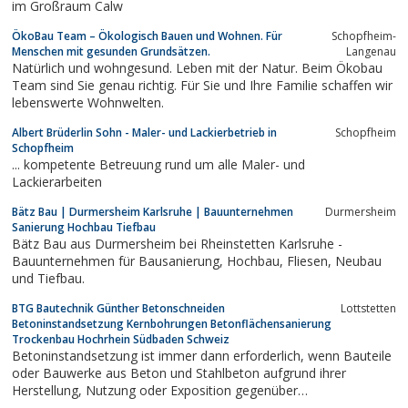
im Großraum Calw
ÖkoBau Team – Ökologisch Bauen und Wohnen. Für
Schopfheim-
Menschen mit gesunden Grundsätzen.
Langenau
Natürlich und wohngesund. Leben mit der Natur. Beim Ökobau
Team sind Sie genau richtig. Für Sie und Ihre Familie schaffen wir
lebenswerte Wohnwelten.
Albert Brüderlin Sohn - Maler- und Lackierbetrieb in
Schopfheim
Schopfheim
... kompetente Betreuung rund um alle Maler- und
Lackierarbeiten
Bätz Bau | Durmersheim Karlsruhe | Bauunternehmen
Durmersheim
Sanierung Hochbau Tiefbau
Bätz Bau aus Durmersheim bei Rheinstetten Karlsruhe -
Bauunternehmen für Bausanierung, Hochbau, Fliesen, Neubau
und Tiefbau.
BTG Bautechnik Günther Betonschneiden
Lottstetten
Betoninstandsetzung Kernbohrungen Betonflächensanierung
Trockenbau Hochrhein Südbaden Schweiz
Betoninstandsetzung ist immer dann erforderlich, wenn Bauteile
oder Bauwerke aus Beton und Stahlbeton aufgrund ihrer
Herstellung, Nutzung oder Exposition gegenüber
betonschädigenden Medien in ihrer visuellen Erscheinung oder