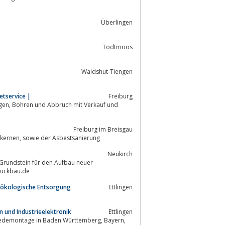
Überlingen
Todtmoos
Waldshut-Tiengen
etservice |
Freiburg
uf und
Freiburg im Breisgau
Spezialisiert sind wir in den Bereichen Betonbohren, Betonsägen, Abbruch, Entkernen, sowie der Asbestsanierung
Neukirch
Grundstein für den Aufbau neuer
rückbau.de
nd ökologische Entsorgung
Ettlingen
 und Industrieelektronik
Ettlingen
montage in Baden Württemberg, Bayern,