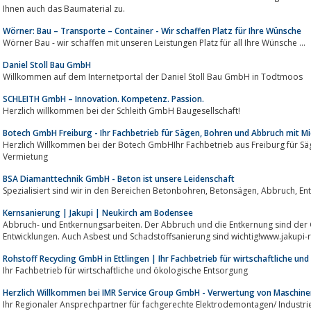
Ihnen auch das Baumaterial zu.
Wörner: Bau – Transporte – Container - Wir schaffen Platz für Ihre Wünsche
Wörner Bau - wir schaffen mit unseren Leistungen Platz für all Ihre Wünsche …
Daniel Stoll Bau GmbH
Willkommen auf dem Internetportal der Daniel Stoll Bau GmbH in Todtmoos
SCHLEITH GmbH – Innovation. Kompetenz. Passion.
Herzlich willkommen bei der Schleith GmbH Baugesellschaft!
Botech GmbH Freiburg - Ihr Fachbetrieb für Sägen, Bohren und Abbruch mit Mi
Herzlich Willkommen bei der Botech GmbHIhr Fachbetrieb aus Freiburg für Sägen, Bohren und Abbruch mit Verka
Vermietung
BSA Diamanttechnik GmbH - Beton ist unsere Leidenschaft
Kernsanierung | Jakupi | Neukirch am Bodensee
Abbruch- und Entkernungsarbeiten. Der Abbruch und die Entkernung sind der 
Entwicklungen. Auch Asbest und Schadstoffsanierung sind wichtig!www.jakupi-
Rohstoff Recycling GmbH in Ettlingen | Ihr Fachbetrieb für wirtschaftliche u
Ihr Fachbetrieb für wirtschaftliche und ökologische Entsorgung
Herzlich Willkommen bei IMR Service Group GmbH - Verwertung von Maschinen
Ihr Regionaler Ansprechpartner für fachgerechte Elektrodemontagen/ Industriede