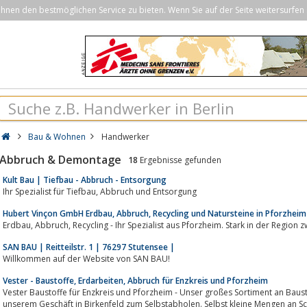
nen den bestmöglichen Service zu bieten. Wenn Sie auf der Seite weitersurfen 
Bau & Wohnen
Handwerker
Abbruch & Demontage
18
Ergebnisse gefunden
Kult Bau | Tiefbau - Abbruch - Entsorgung
Ihr Spezialist für Tiefbau, Abbruch und Entsorgung
Hubert Vinçon GmbH Erdbau, Abbruch, Recycling und Natursteine in Pforzhe
Erdbau, Abbruch, Recycling - Ihr Spezialist aus Pforzheim. Stark in der R
SAN BAU | Reitteilstr. 1 | 76297 Stutensee |
Willkommen auf der Website von SAN BAU!
Vester - Baustoffe, Erdarbeiten, Abbruch für Enzkreis und Pforzheim
Vester Baustoffe für Enzkreis und Pforzheim - Unser großes Sortiment an Baust
unserem Geschäft in Birkenfeld zum Selbstabholen. Selbst kleine Mengen an Sch