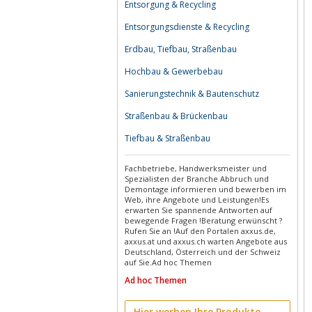
Entsorgung & Recycling
Entsorgungsdienste & Recycling
Erdbau, Tiefbau, Straßenbau
Hochbau & Gewerbebau
Sanierungstechnik & Bautenschutz
Straßenbau & Brückenbau
Tiefbau & Straßenbau
Fachbetriebe, Handwerksmeister und
Spezialisten der Branche Abbruch und
Demontage informieren und bewerben im
Web, ihre Angebote und Leistungen!Es
erwarten Sie spannende Antworten auf
bewegende Fragen !Beratung erwünscht ?
Rufen Sie an !Auf den Portalen axxus.de,
axxus.at und axxus.ch warten Angebote aus
Deutschland, Österreich und der Schweiz
auf Sie.Ad hoc Themen
Ad hoc Themen
Hier werben Ihre Produkte