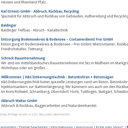
Hessen und Rheinland Pfalz.
Karl Ernesti GmbH - Abbruch, Rückbau, Recycling
Spezialist für Abbruch und Rückbau von Gebäud
Baldinger
Baldinger Tiefbau - Abruch - Kanaltechnik
Entsorgung Bodenseekreis & Bodensee – Containerdienst Frei GmbH
Entsorgung im Bodenseekreis & Bodensee – Frei GmbH: Mietcontainer, Rückbau und Kernbohrungen in Meckenbeuren,
Friedrichshafen, Tettnang.
Schreck Bauunternehmung
Wir sind ein mittelständisches Bauunternehmen mit Sitz in Müllheim im Markgräfle
Wohnhaus oder ein großes ...
Willkommen | K&S Entkernungstechnik - Betonbohren + Betonsägen
K&S Entkernungstechnik bietet spezielle Leistungen rund um Beton. Betonbohren, Betonsägen oder auch das Setzen von
Injektionsankern zur Stahlverlängerung. Wir kümmern uns auch um den Rückba
Im Kreis Rottweil, Schramberg, Oberndorf, 
Abbruch Walter GmbH
Abbruch & Rückbau, Baggerarbeiten und Natursteinhandel.
Diese Anfrage wurde in 0,02 Sekunden beantwortet.
s anmelden
•
Eintrag bearbeiten
•
Informationen
•
Impressum
•
Kritik oder Ideen?
•