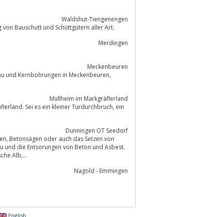
Waldshut-Tiengenengen
en, Aufbereitung und Recycling von Bauschutt und Schüttgütern aller Art.
Merdingen
Meckenbeuren
Müllheim im Markgräflerland
rland. Sei es ein kleiner Türdurchbruch, ein
Dunningen OT Seedorf
u und die Entsorungen von Beton und Asbest.
Horb, Tuttlingen, Stuttgart, Schwäbische Alb,...
Nagold - Emmingen
English