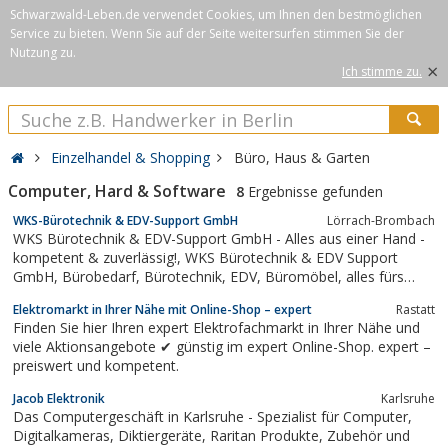
Schwarzwald-Leben.de verwendet Cookies, um Ihnen den bestmöglichen
Service zu bieten. Wenn Sie auf der Seite weitersurfen stimmen Sie der
Nutzung zu.
×
Ich stimme zu.
Einzelhandel & Shopping
Büro, Haus & Garten
Computer, Hard & Software
8
Ergebnisse gefunden
WKS-Bürotechnik & EDV-Support GmbH
Lörrach-Brombach
WKS Bürotechnik & EDV-Support GmbH - Alles aus einer Hand -
kompetent & zuverlässig!, WKS Bürotechnik & EDV Support
GmbH, Bürobedarf, Bürotechnik, EDV, Büromöbel, alles fürs
Büro, Onlineshop, Shop
Elektromarkt in Ihrer Nähe mit Online-Shop – expert
Rastatt
Finden Sie hier Ihren expert Elektrofachmarkt in Ihrer Nähe und
viele Aktionsangebote ✔ günstig im expert Online-Shop. expert –
preiswert und kompetent.
Jacob Elektronik
Karlsruhe
Das Computergeschäft in Karlsruhe - Spezialist für Computer,
Digitalkameras, Diktiergeräte, Raritan Produkte, Zubehör und