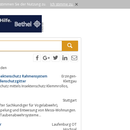
×
stimmen Sie der Nutzung zu.
Ich stimme zu.
nden
Insektenschutz Rahmensystem
Erzingen-
llenschutzgitter
Klettgau
chutz mittels Insektenschutz Klemmrollos,
Stuttgart
fter Sachkundiger für Vogelabwehr),
ümpelung und Entwesung von Messi-Wohnungen.
hiedene Taubenabwehrsysteme...
r
Laufenburg OT
Hochsal