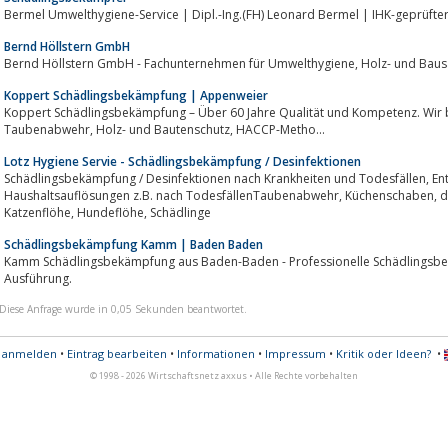
Bermel Umwelthygiene-Service | Dipl.-Ing.(FH) Leonard Bermel | IHK-geprüft
Bernd Höllstern GmbH
Bernd Höllstern GmbH - Fachunternehmen für Umwelthy
Koppert Schädlingsbekämpfung | Appenweier
Koppert Schädlingsbekämpfung – Über 60 Jahre Qualität und Kompetenz. Wir 
Taubenabwehr, Holz- und Bautenschutz, HACCP-Metho...
Lotz Hygiene Servie - Schädlingsbekämpfung / Desinfektionen
Schädlingsbekämpfung / Desinfektionen nach Krankheiten und Todesfällen, Entrümpelung nach Umzug oder Todesfällen,
Haushaltsauflösungen z.B. nach TodesfällenTaubenabwehr, Küchenschaben, dtsch. Schaben, orient. Schaben, Flöhe,
Katzenflöhe, Hundeflöhe, Schädlinge
Schädlingsbekämpfung Kamm | Baden Baden
Kamm Schädlingsbekämpfung aus Baden-Baden - Professionelle Schädlingsbek
Ausführung.
Diese Anfrage wurde in 0,05 Sekunden beantwortet.
s anmelden
•
Eintrag bearbeiten
•
Informationen
•
Impressum
•
Kritik oder Ideen?
•
© 1998 - 2026 Wirtschaftsnetz axxus • Alle Rechte vorbehalten