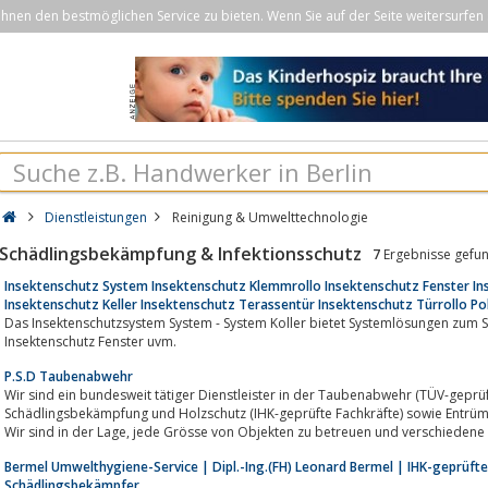
nen den bestmöglichen Service zu bieten. Wenn Sie auf der Seite weitersurfen 
Dienstleistungen
Reinigung & Umwelttechnologie
Schädlingsbekämpfung & Infektionsschutz
7
Ergebnisse gefu
Insektenschutz System Insektenschutz Klemmrollo Insektenschutz Fenster 
Insektenschutz Keller Insektenschutz Terassentür Insektenschutz Türrollo Po
Das Insektenschutzsystem System - System Koller bietet Systemlösungen zum S
Insektenschutz Fenster uvm.
P.S.D Taubenabwehr
Wir sind ein bundesweit tätiger Dienstleister in der Taubenabwehr (TÜV-geprü
Schädlingsbekämpfung und Holzschutz (IHK-geprüfte Fachkräfte) sowie Entr
Wir sind in der Lage, jede Grösse von Objekten zu betreuen und versc
Bermel Umwelthygiene-Service | Dipl.-Ing.(FH) Leonard Bermel | IHK-geprüfte
Schädlingsbekämpfer