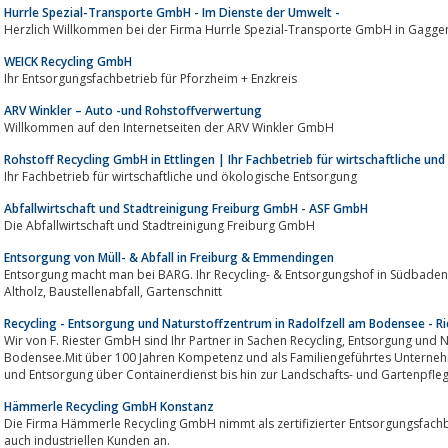
Hurrle Spezial-Transporte GmbH - Im Dienste der Umwelt -
Herzlich Willkommen bei der Firma Hurrle Spezial-Transporte GmbH in Gagge
WEICK Recycling GmbH
Ihr Entsorgungsfachbetrieb für Pforzheim + Enzkreis
ARV Winkler – Auto -und Rohstoffverwertung
Willkommen auf den Internetseiten der ARV Winkler GmbH
Rohstoff Recycling GmbH in Ettlingen | Ihr Fachbetrieb für wirtschaftliche u
Ihr Fachbetrieb für wirtschaftliche und ökologische Entsorgung
Abfallwirtschaft und Stadtreinigung Freiburg GmbH - ASF GmbH
Die Abfallwirtschaft und Stadtreinigung Freiburg GmbH
Entsorgung von Müll- & Abfall in Freiburg & Emmendingen
Entsorgung macht man bei BARG. Ihr Recycling- & Entsorgungshof in Südbaden
Altholz, Baustellenabfall, Gartenschnitt
Recycling - Entsorgung und Naturstoffzentrum in Radolfzell am Bodensee - Ri
Wir von F. Riester GmbH sind Ihr Partner in Sachen Recycling, Entsorgung und Naturstoffzentrum in Radolfzell am
Bodensee.Mit über 100 Jahren Kompetenz und als Familiengeführtes Unternehme
und Entsorgung über Containerdienst bis hin zur Landschafts- und Gartenpfleg
Hämmerle Recycling GmbH Konstanz
Die Firma Hämmerle Recycling GmbH nimmt als zertifizierter Entsorgungsfachbetrieb Abfäll
auch industriellen Kunden an.