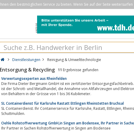
nen den bestmöglichen Service zu bieten. Wenn Sie auf der Seite weitersurfen 
Dienstleistungen
Reinigung & Umwelttechnologie
Entsorgung & Recycling
11
Ergebnisse gefunden
Verwertungsexperten aus Rheinfelden
Die Firma Dieter Bergmann GmbH ist ein zertifizierter Entsorgungsfachbetrie
ist der Schrott- und Metallhandel, die Annahme von Altfahrzeugen und Elektronikschrott sowie die Gestellung und Abholung
von Behältern in der Grösse von 1 bis 36 Kubikmeter.
SL Containerdienst für Karlsruhe Rastatt Ettlingen Rheinstetten Bruchsal
SL Containerdienst. Ihr Containerservice für Karlsruhe, Rastatt, Ettlingen, Rheinstetten und Bruchsal. Wir bieten mehr als
Schuttmulden.
Oehle Rohstoffverwertung GmbH,in Singen am Bodensee, Ihr Partner in Sach
Ihr Partner in Sachen Rohstoffverwertung in Singen am Bodensee