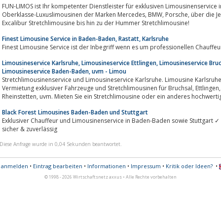
FUN-LIMOS ist Ihr kompetenter Dienstleister für exklusiven Limousinenservic
Oberklasse-Luxuslimousinen der Marken Mercedes, BMW, Porsche, über die Jeep Expedition Stretchlimousine, Chrysler und
Excalibur Stretchlimousine bis hin zu der Hummer Stretchlimousine!
Finest Limousine Service in Baden-Baden, Rastatt, Karlsruhe
Finest Limousine Service ist der Inbegriff wenn es um professionellen Chauffeu
Limousineservice Karlsruhe, Limousineservice Ettlingen, Limousineservice Bruc
Limousineservice Baden-Baden, uvm - Limou
Stretchlimousinenservice und Limousineservice Karlsruhe. Limousine Karlsruhe i
Vermietung exklusiver Fahrzeuge und Stretchlimousinen für Bruchsal, Ettlingen, Rastatt, Gagenau, Gernsbach, Baden-Baden,
Rheinstetten, uvm. Mieten Sie ein Stretchlimousine oder ein anderes hochwerti
Black Forest Limousines Baden-Baden und Stuttgart
Exklusiver Chauffeur und Limousinenservice in Baden-Baden sowie Stuttgart ✓
sicher & zuverlässig
Diese Anfrage wurde in 0,04 Sekunden beantwortet.
s anmelden
•
Eintrag bearbeiten
•
Informationen
•
Impressum
•
Kritik oder Ideen?
•
© 1998 - 2026 Wirtschaftsnetz axxus • Alle Rechte vorbehalten