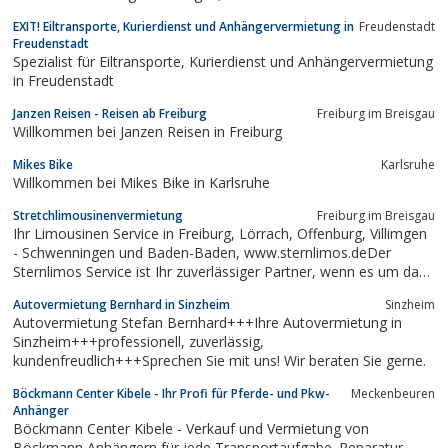
EXIT! Eiltransporte, Kurierdienst und Anhängervermietung in
Freudenstadt
Freudenstadt
Spezialist für Eiltransporte, Kurierdienst und Anhängervermietung
in Freudenstadt
Janzen Reisen - Reisen ab Freiburg
Freiburg im Breisgau
Willkommen bei Janzen Reisen in Freiburg
Mikes Bike
Karlsruhe
Willkommen bei Mikes Bike in Karlsruhe
Stretchlimousinenvermietung
Freiburg im Breisgau
Ihr Limousinen Service in Freiburg, Lörrach, Offenburg, Villimgen
- Schwenningen und Baden-Baden, www.sternlimos.deDer
Sternlimos Service ist Ihr zuverlässiger Partner, wenn es um das
exklusive Automobil für Hochzeit, Trauung, Firmenanlass,
Autovermietung Bernhard in Sinzheim
Sinzheim
Betriebsfeier, Geburtstag, Flughafentransfer, Stadtrundfahrt,
Autovermietung Stefan Bernhard+++Ihre Autovermietung in
Discofahrt,...
Sinzheim+++professionell, zuverlässig,
kundenfreudlich+++Sprechen Sie mit uns! Wir beraten Sie gerne.
Böckmann Center Kibele - Ihr Profi für Pferde- und Pkw-
Meckenbeuren
Anhänger
Böckmann Center Kibele - Verkauf und Vermietung von
Böckmann Anhängern für jede Transportaufgabe. Reparatur.