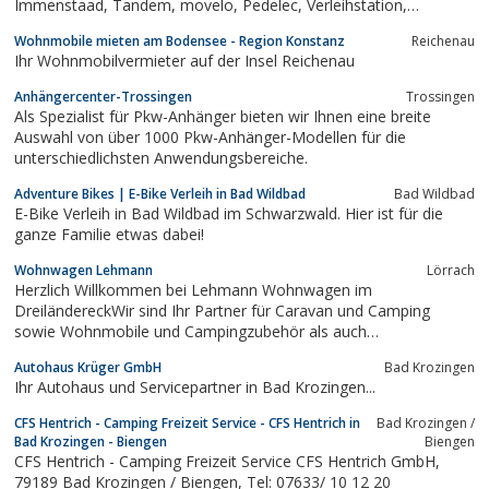
Immenstaad, Tandem, movelo, Pedelec, Verleihstation,
Akkuwechselstation für Pedelecs, E-Bike, Elektrofahrräder
Wohnmobile mieten am Bodensee - Region Konstanz
Reichenau
Ihr Wohnmobilvermieter auf der Insel Reichenau
Anhängercenter-Trossingen
Trossingen
Als Spezialist für Pkw-Anhänger bieten wir Ihnen eine breite
Auswahl von über 1000 Pkw-Anhänger-Modellen für die
unterschiedlichsten Anwendungsbereiche.
Adventure Bikes | E-Bike Verleih in Bad Wildbad
Bad Wildbad
E-Bike Verleih in Bad Wildbad im Schwarzwald. Hier ist für die
ganze Familie etwas dabei!
Wohnwagen Lehmann
Lörrach
Herzlich Willkommen bei Lehmann Wohnwagen im
DreiländereckWir sind Ihr Partner für Caravan und Camping
sowie Wohnmobile und Campingzubehör als auch
Outdoorzubehör.Unser 3.600 m² großes Ausstellungsgelände in
Autohaus Krüger GmbH
Bad Krozingen
Südbaden mit Werkstatt und Zubehör befindet sich im
Ihr Autohaus und Servicepartner in Bad Krozingen...
Dreiländereck in unmittelbarer Grenznähe von Basel und zur...
CFS Hentrich - Camping Freizeit Service - CFS Hentrich in
Bad Krozingen /
Bad Krozingen - Biengen
Biengen
CFS Hentrich - Camping Freizeit Service CFS Hentrich GmbH,
79189 Bad Krozingen / Biengen, Tel: 07633/ 10 12 20