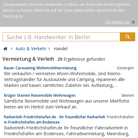
Schwarzwald-Leben.de verwendet Cookies, um Ihnen den bestmöglichen
Service zu bieten. Wenn Sie auf der Seite weitersurfen stimmen Sie der
Nutzung zu.
×
Ich stimme zu.
Auto & Verkehr
Handel
Vermietung & Verleih
29
Ergebnisse gefunden
Bauer-Caravaning Wohnmobilvermietung
Geisingen
Wir verkaufen / vermieten Ahorn-Wohnmobile, sind Reimo-
Vertragshändler für Ausbauteile und Camping, reparieren alle
Marken und bauen sämtliches Zubehör ein. Auflastung,
Gasprüfung, TÜV-AU-Abnahme, Abstellplätze
Krüger Steinen Reisemobile Wohnwagen
Steinen
Sämtliche Reisemobile und Wohnwagen aus unserer Mietflotte
bieten wir im Herbst zum Verkauf an.
Radverleih-Friedrichshafen.de - Ihr freundlicher Radverleih
Friedrichshafen
in Friedrichshafen am Bodensee
Radverleih-Friedrichshafen.de Ihr freundlicher Fahrradverleih in
Friedrichshafen am Bodensee, Fahrradvermietung, Meersburg,