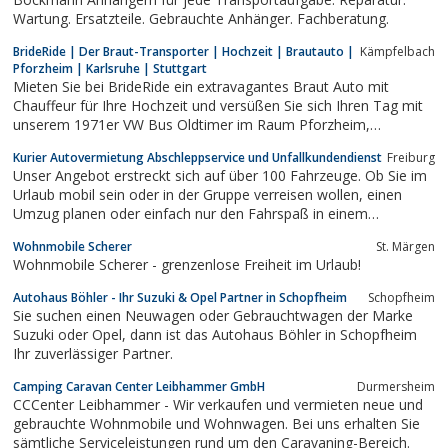
Wartung. Ersatzteile. Gebrauchte Anhänger. Fachberatung.
BrideRide | Der Braut-Transporter | Hochzeit | Brautauto |
Kämpfelbach
Pforzheim | Karlsruhe | Stuttgart
Mieten Sie bei BrideRide ein extravagantes Braut Auto mit
Chauffeur für Ihre Hochzeit und versüßen Sie sich Ihren Tag mit
unserem 1971er VW Bus Oldtimer im Raum Pforzheim,
Karlsruhe, Stuttgart, Heilbronn.
Kurier Autovermietung Abschleppservice und Unfallkundendienst
Freiburg
Unser Angebot erstreckt sich auf über 100 Fahrzeuge. Ob Sie im
Urlaub mobil sein oder in der Gruppe verreisen wollen, einen
Umzug planen oder einfach nur den Fahrspaß in einem
Sportwagen genießen wollen – wir bieten Ihnen eine Auswahl an
Wohnmobile Scherer
St. Märgen
verschiedenen PKW-Marken und -Modellen, 9-Sitzern und
Wohnmobile Scherer - grenzenlose Freiheit im Urlaub!
Transportern. Und obendrein gibt es...
Autohaus Böhler - Ihr Suzuki & Opel Partner in Schopfheim
Schopfheim
Sie suchen einen Neuwagen oder Gebrauchtwagen der Marke
Suzuki oder Opel, dann ist das Autohaus Böhler in Schopfheim
Ihr zuverlässiger Partner.
Camping Caravan Center Leibhammer GmbH
Durmersheim
CCCenter Leibhammer - Wir verkaufen und vermieten neue und
gebrauchte Wohnmobile und Wohnwagen. Bei uns erhalten Sie
sämtliche Serviceleistungen rund um den Caravaning-Bereich.