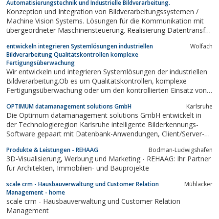
Automatisierungstechnik und Industrielle Bildverarbeitung.
und digitale Fotografie mit eigenem...
Konzeption und Integration von Bildverarbeitungssystemen /
Machine Vision Systems. Lösungen für die Kommunikation mit
übergeordneter Maschinensteuerung. Realisierung Datentransfer
mit AS400 , SAP , Linux, Windows. Prozessvisualisierung mit
entwickeln integrieren Systemlösungen industriellen
Wolfach
WinCC.
Bildverarbeitung Qualitätskontrollen komplexe
Fertigungsüberwachung
Wir entwickeln und integrieren Systemlösungen der industriellen
Bildverarbeitung.Ob es um Qualitätskontrollen, komplexe
Fertigungsüberwachung oder um den kontrollierten Einsatz von
Robotik geht: Technologisch ist die industrielle Bildverarbeitung
OPTIMUM datamanagement solutions GmbH
Karlsruhe
nahezu immer in der Lage, die vielfältigen Anforderungen
Die Optimum datamanagement solutions GmbH entwickelt in
industrieller Fertigung...
der Technologieregion Karlsruhe intelligente Bilderkennungs-
Software gepaart mit Datenbank-Anwendungen, Client/Server-
Applikationen sowie nutzerfreundliche Software-Lösungen. Mit
Produkte & Leistungen - REHAAG
Bodman-Ludwigshafen
einem wachsamen Auge für Software-Ergonomie stellt Optimum
3D-Visualisierung, Werbung und Marketing - REHAAG: Ihr Partner
sicher, dass die entwickelten...
für Architekten, Immobilien- und Bauprojekte
scale crm - Hausbauverwaltung und Customer Relation
Mühlacker
Management - home
scale crm - Hausbauverwaltung und Customer Relation
Management