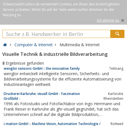
Schwarzwald-Leben.de verwendet Cookies, um Ihnen den bestmöglichen
Service zu bieten. Wenn Sie auf der Seite weitersurfen stimmen Sie der
Nutzung zu.
×
Ich stimme zu.
Computer & Internet
Multimedia & Internet
Visuelle Technik & industrielle Bildverarbeitung
8
Ergebnisse gefunden
wenglor sensoric GmbH :: the innovative family
Tettnang
wenglor entwickelt intelligente Sensoren, Sicherheits- und
Bildverarbeitungssysteme für die effiziente Automatisierung von
Industrieanlagen weltweit.
Druckerei Karlsruhe: visuell GmbH - Faszination
Karlsruhe
Großbild -
Rheinstetten
1996 als Fotostudio und Fotofachlabor von Ingo Herrmann und
Frank Reiser in Karlsruhe als ghr-visuell gegründet, hat sich das
Unternehmen schnell auf die digitale Bildproduktion,
Bildvergrößerung und Bildveredelung spezialisiert.
i-mation GmbH – Machine Vision, Automation Technologie /
Rottweil
Laminierungen, Kaschierungen z.B. hinter Acrylglas, klassische