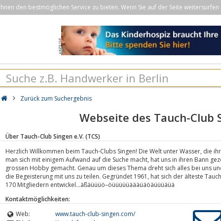
nen den bestmöglichen Service zu bieten. Wenn Sie auf der Seite weitersurfen 
Zurück zum Suchergebnis
Webseite des Tauch-Club S
Über Tauch-Club Singen e.V. (TCS)
Herzlich Willkommen beim Tauch-Clubs Singen! Die Welt unter Wasser, die ihr
man sich mit einigem Aufwand auf die Suche macht, hat uns in ihren Bann g
grossen Hobby gemacht. Genau um dieses Thema dreht sich alles bei uns und 
die Begeisterung mit uns zu teilen. Gegründet 1961, hat sich der älteste Ta
170 Mitgliedern entwickel...äßäüüüö–öüüüüüäääüäöäüüüäüä
Kontaktmöglichkeiten:
Web:
www.tauch-club-singen.com/