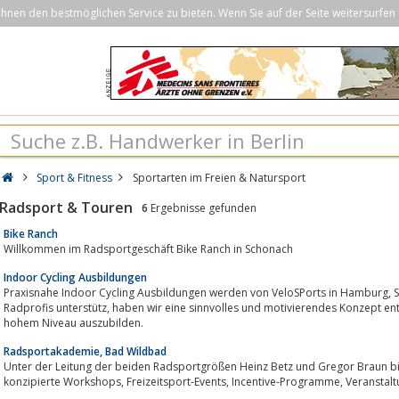
nen den bestmöglichen Service zu bieten. Wenn Sie auf der Seite weitersurfen 
Sport & Fitness
Sportarten im Freien & Natursport
Radsport & Touren
6
Ergebnisse gefunden
Bike Ranch
Willkommen im Radsportgeschäft Bike Ranch in Schonach
Indoor Cycling Ausbildungen
Praxisnahe Indoor Cycling Ausbildungen werden von VeloSPorts in Hamburg, Stuttgart und am Bodensee angeboten. Von
Radprofis unterstütz, haben wir eine sinnvolles und motivierendes Konzept entwickelt, um Indoor Cycling Instruktoren auf
hohem Niveau auszubilden.
Radsportakademie, Bad Wildbad
Unter der Leitung der beiden Radsportgrößen Heinz Betz und Gregor Braun bi
konzipierte Workshops,