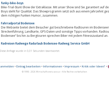
funky-bike-boys
Bike-Trial-Stunt-Show der Extraklasse. Mit unser Show sind Sie garantiert auf der richtigen Seite, de
Boys steht für Qualität. Das Showprogramm setzt sich aus einem Jahrzehnt gesammelt
dem richtigen Funken Humor, zusammen.
Fahrradportal Bodensee
Die Webseite bietet dem Besucher gut beschriebene Radtouren im Bodenseera
Streckenführung, Landkarte, GPS-Daten und sonstige Tipps vorhanden. Radtouren in flachem Gelände wie „rund um den
Bodensee“ bis hin zu Bergtouren sprechen Biker mit jedem Fitnesszustand an.
Radreisen Radwege Radurlaub Bodensee-Radweg Service GmbH
Diese Anfrage wurde in 0,01 Sekunden beantwortet.
s anmelden
•
Eintrag bearbeiten
•
Informationen
•
Impressum
•
Kritik oder Ideen?
•
© 1998 - 2026 Wirtschaftsnetz axxus • Alle Rechte vorbehalten