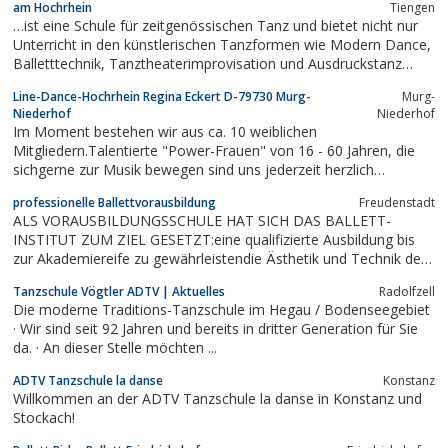
am Hochrhein
Tiengen
…ist eine Schule für zeitgenössischen Tanz und bietet nicht nur
Unterricht in den künstlerischen Tanzformen wie Modern Dance,
Balletttechnik, Tanztheaterimprovisation und Ausdruckstanz
sondern auch in Hip – Hop, Pilates und Yoga.
Line-Dance-Hochrhein Regina Eckert D-79730 Murg-
Murg-
Niederhof
Niederhof
Im Moment bestehen wir aus ca. 10 weiblichen
Mitgliedern.Talentierte "Power-Frauen" von 16 - 60 Jahren, die
sichgerne zur Musik bewegen sind uns jederzeit herzlich
willkommen.Ab September bieten wir Kurse für Neuzugänge an.
professionelle Ballettvorausbildung
Freudenstadt
ALS VORAUSBILDUNGSSCHULE HAT SICH DAS BALLETT-
INSTITUT ZUM ZIEL GESETZT:eine qualifizierte Ausbildung bis
zur Akademiereife zu gewährleistendie Ästhetik und Technik der
Kunstformklassisches Ballett unter professionellerAnleitung zu
Tanzschule Vögtler ADTV | Aktuelles
Radolfzell
lehrenKindern und Jugendlichen eine fundierteBalletttechnik
Die moderne Traditions-Tanzschule im Hegau / Bodenseegebiet
durch die Vaganova-Methodezu...
· Wir sind seit 92 Jahren und bereits in dritter Generation für Sie
da. · An dieser Stelle möchten ...
ADTV Tanzschule la danse
Konstanz
Willkommen an der ADTV Tanzschule la danse in Konstanz und
Stockach!