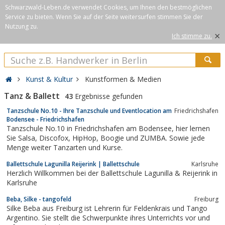
Schwarzwald-Leben.de verwendet Cookies, um Ihnen den bestmöglichen
Service zu bieten. Wenn Sie auf der Seite weitersurfen stimmen Sie der
Nutzung zu.
×
Ich stimme zu.
Kunst & Kultur
Kunstformen & Medien
Tanz & Ballett
43
Ergebnisse gefunden
Tanzschule No.10 - Ihre Tanzschule und Eventlocation am
Friedrichshafen
Bodensee - Friedrichshafen
Tanzschule No.10 in Friedrichshafen am Bodensee, hier lernen
Sie Salsa, Discofox, HipHop, Boogie und ZUMBA. Sowie jede
Menge weiter Tanzarten und Kurse.
Ballettschule Lagunilla Reijerink | Ballettschule
Karlsruhe
Herzlich Willkommen bei der Ballettschule Lagunilla & Reijerink in
Karlsruhe
Beba, Silke - tangofeld
Freiburg
Silke Beba aus Freiburg ist Lehrerin für Feldenkrais und Tango
Argentino. Sie stellt die Schwerpunkte ihres Unterrichts vor und