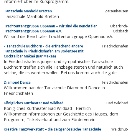
informiert über ihr Kursprogramm.
Tanzschule Manhold Bretten
Zaisenhausen
Tanzschule Manhold Bretten
Trachtentanzgruppe Oppenau – Wir sind die Renchtäler
Oberkirch-
Trachtentanzgruppe Oppenau e.V.
Ödsbach
Wir sind die Renchtäler Trachtentanzgruppe Oppenau e.V.
- Tanzschule Buchhorn - die erfrischend andere
Friedrichshafen
Tanzschule in Friedrichshafen am Bodensee mit
Cocktailbar Mákaá (Bar Makaa)
In Friedrichshafens junger und sympathischer Tanzschule
Buchhorn treffen sich alle Tanzbegeisterten und natürlich auch
solche, die es werden wollen. Bei uns kommt auch die gute
Laune nicht zu kurz!
Diamond Dance
Friedrichshafen
Willkommen aan der Tanzschule Diamnond Dance in
Friedrichshafen
Königliches Kurtheater Bad Wildbad
Bad Wildbad
Königliches Kurtheater Bad Wildbad - Herzlich
WillkommenInformationen zur Geschichte des Hauses, dem
Programm, Ticketverkauf und zum Förderverein
Kreative Tanzwerkstatt – die zeitgenössische Tanzschule
Waldshut-