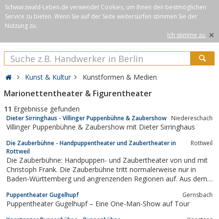
Schwarzwald-Leben.de verwendet Cookies, um Ihnen den bestmöglichen
Service zu bieten. Wenn Sie auf der Seite weitersurfen stimmen Sie der
Nutzung zu.
×
Ich stimme zu.
Kunst & Kultur
Kunstformen & Medien
Marionettentheater & Figurentheater
11
Ergebnisse gefunden
Dieter Sirringhaus - Villinger Puppenbühne & Zaubershow
Niedereschach
Villinger Puppenbühne & Zaubershow mit Dieter Sirringhaus
Die Zauberbühne - Handpuppentheater und Zaubertheater in
Rottweil
Rottweil
Die Zauberbühne: Handpuppen- und Zaubertheater von und mit
Christoph Frank. Die Zauberbühne tritt normalerweise nur in
Baden-Württemberg und angrenzenden Regionen auf. Aus dem
Programm: ElefanTöne, Rabe Socke Alles Mutig, Alexander und
Puppentheater Gugelhupf
Gernsbach
die Aufziehmaus, Oma schreit der Frieder, Die Kleine Hexe,
Puppentheater Gugelhupf – Eine One-Man-Show auf Tour
Hörbe mit dem großen Hut, Eine...