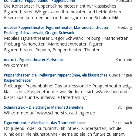
Konstanzer Puppenbühne - Puppenbühne
Konstanz
Die Konstanzer Puppenbühne bietet nicht nur klassisches
Figurentheater. Wir gestalten Ihre privaten und betrieblichen
Feiern und kommen auch in Kindergärten und Schulen. Mit
verschiedenen Projekten engagieren wir uns für Kinder.
mobiles Puppentheater, Figurentheater, Marionettentheater
Freiburg
Freiburg, Schwarzwald, Gregor Schwank
Mobiles Figurentheater Gregor Schwank Freiburg - Marionetten
Freiburg Marionetten, Marionettentheater, Figuren,
Figurentheater, Puppen, Puppentheater, Theater,
marotte Figurentheater Karlsruhe
Karlsruhe
Willkommen
Puppentheater: die Freiburger Puppenbühne, ein klassisches
Gundelfingen
Kasperletheater
Freiburger Puppenbühne: Das professionelle Puppentheater zeigt
klassisches Kasperletheater wie Kinder es sich w&ünschen und
bietet Spaß und wundervolle Unterhaltung.
Schnurstrax – Die Ettlinger Marionettenbühne
Ettlingen
Willkommen auf www.schnurstrax-ettlingen.de
Figurentheater AllerHand - das Tourneetheater
Rickenbach
Ob Jugend- oder Kulturamt, Bibliothek, Kindergarten, Schule,
Klinik oder Kleinkunstbühne - gerne spiele ich für Sie zu einem