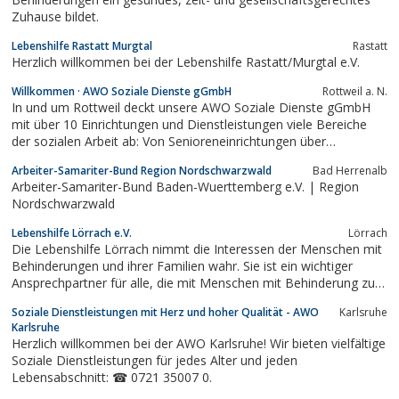
Zuhause bildet.
Lebenshilfe Rastatt Murgtal
Rastatt
Herzlich willkommen bei der Lebenshilfe Rastatt/Murgtal e.V.
Willkommen · AWO Soziale Dienste gGmbH
Rottweil a. N.
In und um Rottweil deckt unsere AWO Soziale Dienste gGmbH
mit über 10 Einrichtungen und Dienstleistungen viele Bereiche
der sozialen Arbeit ab: Von Senioreneinrichtungen über
Ambulante Pflegedienste bis hin zu Wohnungslosenhilfe und
Arbeiter-Samariter-Bund Region Nordschwarzwald
Bad Herrenalb
Jugendmigrationsdienste.
Arbeiter-Samariter-Bund Baden-Wuerttemberg e.V. | Region
Nordschwarzwald
Lebenshilfe Lörrach e.V.
Lörrach
Die Lebenshilfe Lörrach nimmt die Interessen der Menschen mit
Behinderungen und ihrer Familien wahr. Sie ist ein wichtiger
Ansprechpartner für alle, die mit Menschen mit Behinderung zu
tun haben.
Soziale Dienstleistungen mit Herz und hoher Qualität - AWO
Karlsruhe
Karlsruhe
Herzlich willkommen bei der AWO Karlsruhe! Wir bieten vielfältige
Soziale Dienstleistungen für jedes Alter und jeden
Lebensabschnitt: ☎ 0721 35007 0.