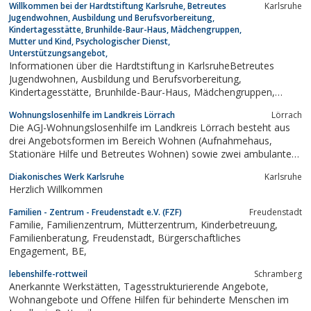
Willkommen bei der Hardtstiftung Karlsruhe, Betreutes
Karlsruhe
Jugendwohnen, Ausbildung und Berufsvorbereitung,
Kindertagesstätte, Brunhilde-Baur-Haus, Mädchengruppen,
Mutter und Kind, Psychologischer Dienst,
Unterstützungsangebot,
Informationen über die Hardtstiftung in KarlsruheBetreutes
Jugendwohnen, Ausbildung und Berufsvorbereitung,
Kindertagesstätte, Brunhilde-Baur-Haus, Mädchengruppen,
Mutter und Kind, Psychologischer Dienst,
Wohnungslosenhilfe im Landkreis Lörrach
Lörrach
Unterstützungsangebot
Die AGJ-Wohnungslosenhilfe im Landkreis Lörrach besteht aus
drei Angebotsformen im Bereich Wohnen (Aufnahmehaus,
Stationäre Hilfe und Betreutes Wohnen) sowie zwei ambulanten
Fachberatungen und Tagesstätten in Lörrach und Weil am Rhein.
Diakonisches Werk Karlsruhe
Karlsruhe
Herzlich Willkommen
Familien - Zentrum - Freudenstadt e.V. (FZF)
Freudenstadt
Familie, Familienzentrum, Mütterzentrum, Kinderbetreuung,
Familienberatung, Freudenstadt, Bürgerschaftliches
Engagement, BE,
lebenshilfe-rottweil
Schramberg
Anerkannte Werkstätten, Tagesstrukturierende Angebote,
Wohnangebote und Offene Hilfen für behinderte Menschen im