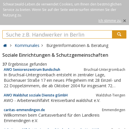
Schwarzwald-Leben.de verwendet Cookies, um Ihnen den bestmöglichen
Service zu bieten. Wenn Sie auf der Seite weitersurfen stimmen Sie der
Nutzung zu.
×
Ich stimme zu.
Kommunales
Bürgerinformationen & Beratung
Soziale Einrichtungen & Schutzgemeinschaften
37
Ergebnisse gefunden
AWO Seniorenzentrum Bundschuh
Bruchsal-Untergrombach
In Bruchsal-Untergrombach entsteht in zentraler Lage,
Büchenauer Straße 17 ein neues Pflegeheim mit 28 Einzel- und
22 Doppelzimmern, die ab Oktober 2004 für insgesamt 72
Bewohner bezugsfertig sind, mit dem Angebot zahlreicher
AWO Waldshut soziale Dienste gGmbH
Waldshut-Tiengen
Kurzzeitpflegeplätze.
AWO - Arbeiterwohlfahrt Kreisverband waldshut e.V.
caritas-emmendingen.de
Emmendingen
Willkommen beim Caritasverband für den Landkreis
Emmendingen e.V.