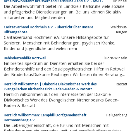
Arbeiterwohlfahrt Kreisverband Karlsruhe-Land e.V. - AWO -
Bruchsal
Die Arbeiterwohlfahrt bietet im Landkreis Karlsruhe viele soziale
und pflegerische Dienstleistungen an. Bei uns können Sie aktiv
mitarbeiten und Mitglied werden
Caritasverband Hochrhein e.V. - Übersicht über unsere
Waldshut-
Hilfsangebote
Tiengen
Caritasverband Hochrhein e.V. Unsere Hilfsangebote für
Senioren, Menschen mit Behinderungen, psychisch Kranke,
Kinder und Jugendliche und vieles mehr
Behindertenhilfe Rottweil
Fluorn-Winzeln
Ein breites Spektrum an Diensten erhalten Sie bei der
Behindertenhilfe und den Sozialpsychiatrischen Hilfen in Rottweil
der BruderhausDiakonie Reutlingen. Wir bieten ihnen Beratung
und Begleitung, Arbeitsplätze und betreute Wohnmöglichkeiten,
Herzlich willkommen | Diakonie Diakonisches Werk des
Rastatt
Therapie und Pflege.
Evangelischen Kirchenbezirks Baden-Baden & Rastatt
Herzlich willkommen auf den Internetseiten der Diakonie -
Diakonisches Werk des Evangelischen Kirchenbezirks Baden-
Baden & Rastatt
Herzlich Willkommen: Camphill Dorfgemeinschaft
Heiligenberg
Hermannsberg e.V.
Die Lebensgemeinschaft, die für und mit Menschen mit
Behinderungen ein gesundes, zeit- und gesellschaftsgerechtes