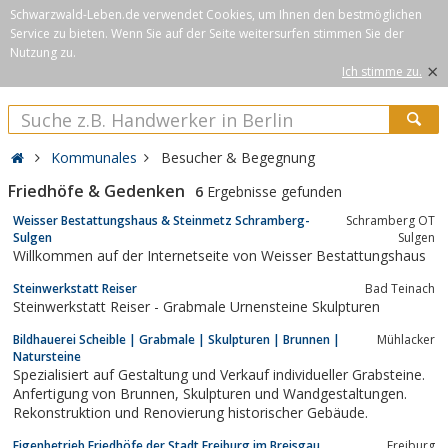
Schwarzwald-Leben.de verwendet Cookies, um Ihnen den bestmöglichen
Service zu bieten. Wenn Sie auf der Seite weitersurfen stimmen Sie der
Nutzung zu.
×
Ich stimme zu.
Kommunales
Besucher & Begegnung
Friedhöfe & Gedenken
6
Ergebnisse gefunden
Weisser Bestattungshaus & Steinmetz Schramberg-
Schramberg OT
Sulgen
Sulgen
Willkommen auf der Internetseite von Weisser Bestattungshaus
Steinwerkstatt Reiser
Bad Teinach
Steinwerkstatt Reiser - Grabmale Urnensteine Skulpturen
Bildhauerei Scheible | Grabmale | Skulpturen | Brunnen |
Mühlacker
Natursteine
Spezialisiert auf Gestaltung und Verkauf individueller Grabsteine.
Anfertigung von Brunnen, Skulpturen und Wandgestaltungen.
Rekonstruktion und Renovierung historischer Gebäude.
Eigenbetrieb Friedhöfe der Stadt Freiburg im Breisgau
Freiburg