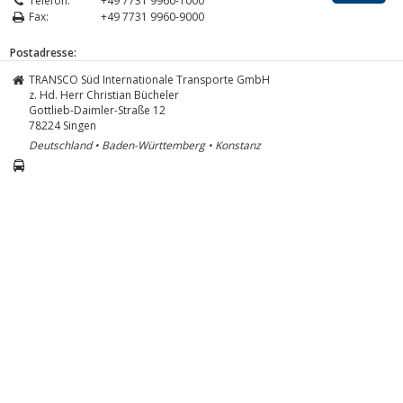
Telefon:
+49 7731 9960-1000
Fax:
+49 7731 9960-9000
Postadresse:
TRANSCO Süd Internationale Transporte GmbH
z. Hd. Herr Christian Bücheler
Gottlieb-Daimler-Straße 12
78224
Singen
Deutschland • Baden-Württemberg • Konstanz