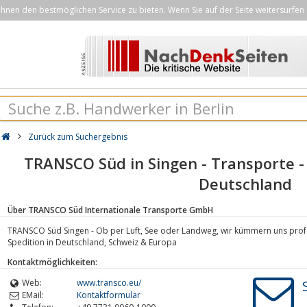
nen den bestmöglichen Service zu bieten. Wenn Sie auf der Seite weitersurfen 
Zurück zum Suchergebnis
TRANSCO Süd in Singen - Transporte - L
Deutschland
Über TRANSCO Süd Internationale Transporte GmbH
TRANSCO Süd Singen - Ob per Luft, See oder Landweg, wir kümmern uns profes
Spedition in Deutschland, Schweiz & Europa
Kontaktmöglichkeiten:
Web:
www.transco.eu/
EMail:
Kontaktformular