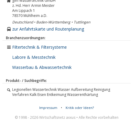
glm Wassertechnik GmbH
z. Hd. Herr Armin Meister
Am Lippach 1
78570
Mühlheim a.D.
Deutschland • Baden-Württemberg • Tuttlingen
zur Anfahrtskarte und Routenplanung
Branchenzuordnungen:
Filtertechnik & Filtersysteme
Labore & Messtechnik
Wasserbau & Abwassertechnik
Produkt- / Suchbegriffe:
Legionellen Wassertechnik Wasser Aufbereitung Reinigung
Verfahren Kalk Eisen Entkeimung Wasserenthärtung
Impressum
•
Kritik oder Ideen?
© 1998 - 2026 Wirtschaftsnetz axxus • Alle Rechte vorbehalten