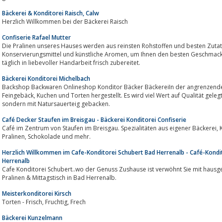
Bäckerei & Konditorei Raisch, Calw
Herzlich Willkommen bei der Bäckerei Raisch
Confiserie Rafael Mutter
Die Pralinen unseres Hauses werden aus reinsten Rohstoffen und besten Zutaten
Konservierungsmittel und künstliche Aromen, um Ihnen den besten Geschmack zu garantieren. Sämtliche Produkte werden
täglich in liebevoller Handarbeit frisch zubereitet.
Bäckerei Konditorei Michelbach
Backshop Backwaren Onlineshop Konditor Bäcker BäckereiIn der angrenzenden Back
Feingebäck, Kuchen und Torten hergestellt. Es wird viel Wert auf Qualität gelegt, deshalb werden viele Brote ohne Backmittel,
sondern mit Natursauerteig gebacken.
Café Decker Staufen im Breisgau - Bäckerei Konditorei Confiserie
Café im Zentrum von Staufen im Breisgau. Spezialitäten aus eigener Bäckerei, Konditorei und Confiserie. Mit Online-Shop für
Pralinen, Schokolade und mehr.
Herzlich Willkommen im Cafe-Konditorei Schubert Bad Herrenalb - Café-Kondit
Herrenalb
Cafe Konditorei Schubert..wo der Genuss Zushause ist verwöhnt Sie mit hausgemachten Leckereien, wie Torten, Kuchen,
Pralinen & Mittagstisch in Bad Herrenalb.
Meisterkonditorei Kirsch
Torten - Frisch, Fruchtig, Frech
Bäckerei Kunzelmann