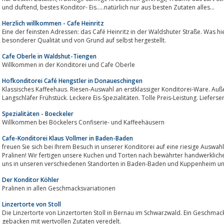
und duftend, bestes Konditor- Eis.....natürlich nur aus besten Zutaten alles...
Herzlich willkommen - Cafe Heinritz
Eine der feinsten Adressen: das Café Heinritz in der Waldshuter Straße. Was hier ge
besonderer Qualität und von Grund auf selbst hergestellt.
Cafe Oberle in Waldshut-Tiengen
Willkommen in der Konditorei und Cafe Oberle
Hofkonditorei Café Hengstler in Donaueschingen
Klassisches Kaffeehaus. Riesen-Auswahl an erstklassiger Konditorei-Ware. Au
Langschläfer Frühstück. Leckere Eis-Spezialitäten. Tolle Preis-Leistung. Lieferse
Spezialitäten - Boeckeler
Willkommen bei Böckelers Confiserie- und Kaffeehäusern
Cafe-Konditorei Klaus Vollmer in Baden-Baden
freuen Sie sich bei Ihrem Besuch in unserer Konditorei auf eine riesige Auswahl feinster Torten,
Pralinen! Wir fertigen unsere Kuchen und Torten nach bewährter handwerklicher 
uns in unseren verschiedenen Standorten in Baden-Baden und Kuppenheim un
Der Konditor Köhler
Pralinen in allen Geschmacksvariationen
Linzertorte von Stoll
Die Linzertorte von Linzertorten Stoll in Bernau im Schwarzwald. Ein Geschmac
gebacken mit wertvollen Zutaten veredelt.