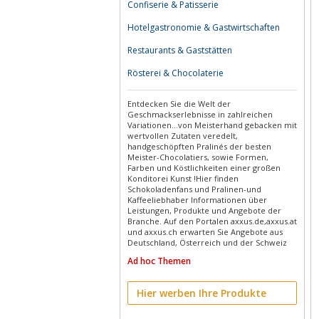
Confiserie & Patisserie
Hotelgastronomie & Gastwirtschaften
Restaurants & Gaststätten
Rösterei & Chocolaterie
Entdecken Sie die Welt der
Geschmackserlebnisse in zahlreichen
Variationen...von Meisterhand gebacken mit
wertvollen Zutaten veredelt,
handgeschöpften Pralinés der besten
Meister-Chocolatiers, sowie Formen,
Farben und Köstlichkeiten einer großen
Konditorei Kunst !Hier finden
Schokoladenfans und Pralinen-und
Kaffeeliebhaber Informationen über
Leistungen, Produkte und Angebote der
Branche. Auf den Portalen axxus.de,axxus.at
und axxus.ch erwarten Sie Angebote aus
Deutschland, Österreich und der Schweiz
Ad hoc Themen
Hier werben Ihre Produkte