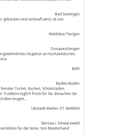
Bad Säckingen
backen und verkauft wird, ist von
Waldshut-Tiengen
Donaueschingen
ßergewöhnliches Angebot an Hochzeitstorten.
rvice
Bühl
Baden-Baden
 Kuchen, Schokoladen,
Tradition täglich frisch für Sie. Besuchen Sie
d überzeugen...
Ubstadt-Weiher OT Stettfeld
Bernau i. Schwarzwald
kserlebnis für die Sinne. Von Meisterhand