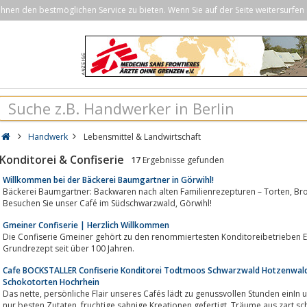
nen den bestmöglichen Service zu bieten. Wenn Sie auf der Seite weitersurfen 
Handwerk
Lebensmittel & Landwirtschaft
Konditorei & Confiserie
17
Ergebnisse gefunden
Willkommen bei der Bäckerei Baumgartner in Görwihl!
Bäckerei Baumgartner: Backwaren nach alten Familienrezepturen – Torten, Brote und Brötchen – auch in Bioland Qualität.
Besuchen Sie unser Café im Südschwarzwald, Görwihl!
Gmeiner Confiserie | Herzlich Willkommen
Die Confiserie Gmeiner gehört zu den renommiertesten Konditoreibetrieben E
Grundrezept seit über 100 Jahren.
Cafe BOCKSTALLER Confiserie Konditorei Todtmoos Schwarzwald Hotzenwald
Schokotorten Hochrhein
Das nette, persönliche Flair unseres Cafés lädt zu genussvollen Stunden einIn unserem Familienbetrieb werden täglich aus
nur besten Zutaten, fruchtige sahnige Kreationen gefertigt, Träume aus zart schmelzender Schokolade, Obstkuchen frisch