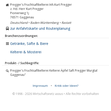
Pregger's Fruchtsaftkelterei Inh.Kurt Pregger
z. Hd. Herr Kurt Pregger
Pionierweg 1j
76571
Gaggenau
Deutschland • Baden-Württemberg • Rastatt
zur Anfahrtskarte und Routenplanung
Branchenzuordnungen:
Getränke, Säfte & Biere
Kelterei & Mosterei
Produkt- / Suchbegriffe:
Pregger's Fruchtsaftkelterei Kelterei Äpfel Saft Pregger Murgtal
Gaggenau"
Impressum
•
Kritik oder Ideen?
© 1998 - 2026 Wirtschaftsnetz axxus • Alle Rechte vorbehalten