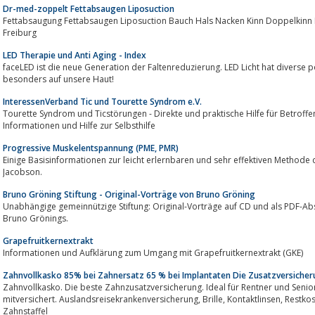
Dr-med-zoppelt Fettabsaugen Liposuction
Fettabsaugung Fettabsaugen Liposuction Bauch Hals Nacken Kinn Doppelkinn B
Freiburg
LED Therapie und Anti Aging - Index
faceLED ist die neue Generation der Faltenreduzierung. LED Licht hat diverse
besonders auf unsere Haut!
InteressenVerband Tic und Tourette Syndrom e.V.
Tourette Syndrom und Ticstörungen - Direkte und praktische Hilfe für Betroffene und Angehörige, umfassende
Informationen und Hilfe zur Selbsthilfe
Progressive Muskelentspannung (PME, PMR)
Einige Basisinformationen zur leicht erlernbaren und sehr effektiven Method
Jacobson.
Bruno Gröning Stiftung - Original-Vorträge von Bruno Gröning
Unabhängige gemeinnützige Stiftung: Original-Vorträge auf CD und als PDF-A
Bruno Grönings.
Grapefruitkernextrakt
Informationen und Aufklärung zum Umgang mit Grapefruitkernextrakt (GKE)
Zahnvollkasko 85% bei Zahnersatz 65 % bei Implantaten Die Zusatzversiche
Zahnvollkasko. Die beste Zahnzusatzversicherung. Ideal für Rentner und Senioren. Zahnersatz Inlays und Implantate
mitversichert. Auslandsreisekrankenversicherung, Brille, Kontaktlinsen, Restkosten für Krankengmnastik, Massagen,Keine
Zahnstaffel