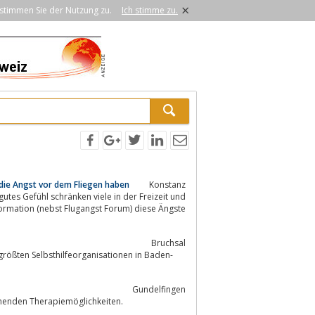
×
stimmen Sie der Nutzung zu.
Ich stimme zu.
die Angst vor dem Fliegen haben
Konstanz
formation (nebst Flugangst Forum) diese Ängste
Bruchsal
ß­ten Selbst­hilfe­orga­nisationen in Ba­den-
Gundelfingen
chenden Therapiemöglichkeiten.