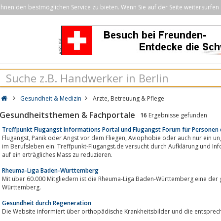
nen den bestmöglichen Service zu bieten. Wenn Sie auf der Seite weitersurfen 
Gesundheit & Medizin
Ärzte, Betreuung & Pflege
Gesundheitsthemen & Fachportale
16
Ergebnisse gefunden
Treffpunkt Flugangst Informations Portal und Flugangst Forum für Personen 
Flugangst, Panik oder Angst vor dem Fliegen, Aviophobie oder auch nur ein ungutes Gefühl schränken viele in der Freizeit und
im Berufsleben ein. Treffpunkt-Flugangst.de versucht durch Aufklärung und In
auf ein erträgliches Mass zu reduzieren.
Rheuma-Liga Baden-Württemberg
Mit über 60.000 Mitgliedern ist die Rheu­ma-Liga Baden-Württemberg eine der grö
Württemberg.
Gesundheit durch Regeneration
Die Website informiert über orthopädische Krankheitsbilder und die entspre