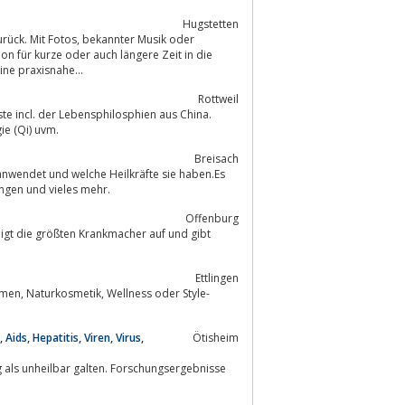
Hugstetten
ne praxisnahe...
Rottweil
er Lebensenergie (Qi) uvm.
Breisach
über Kräuterwanderungen und vieles mehr.
Offenburg
Ettlingen
r Style-
ids, Hepatitis, Viren, Virus,
Ötisheim