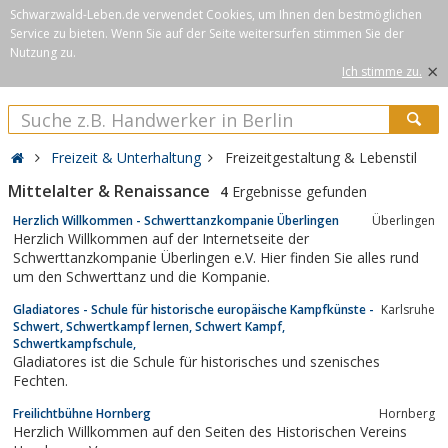
Schwarzwald-Leben.de verwendet Cookies, um Ihnen den bestmöglichen
Service zu bieten. Wenn Sie auf der Seite weitersurfen stimmen Sie der
Nutzung zu.
×
Ich stimme zu.
Freizeit & Unterhaltung
Freizeitgestaltung & Lebenstil
Mittelalter & Renaissance
4
Ergebnisse gefunden
Herzlich Willkommen - Schwerttanzkompanie Überlingen
Überlingen
Herzlich Willkommen auf der Internetseite der
Schwerttanzkompanie Überlingen e.V. Hier finden Sie alles rund
um den Schwerttanz und die Kompanie.
Gladiatores - Schule für historische europäische Kampfkünste -
Karlsruhe
Schwert, Schwertkampf lernen, Schwert Kampf,
Schwertkampfschule,
Gladiatores ist die Schule für historisches und szenisches
Fechten.
Freilichtbühne Hornberg
Hornberg
Herzlich Willkommen auf den Seiten des Historischen Vereins