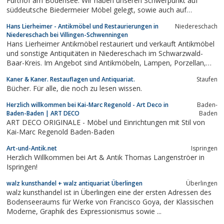
Furthof am Bodensee. Wir haben unseren Schwerpunkt auf
süddeutsche Biedermeier Möbel gelegt, sowie auch auf
Bodenseeschränke aus verschiedenen Hölzern.Auf unserer
Hans Lierheimer - Antikmöbel und Restaurierungen in
Niedereschach
Homepage präsentieren wir dauerhaft ein reichhaltiges Angebot
Niedereschach bei Villingen-Schwenningen
an Antiquitäten aus dem Biedermeier,...
Hans Lierheimer Antikmöbel restauriert und verkauft Antikmöbel
und sonstige Antiquitäten in Niedereschach im Schwarzwald-
Baar-Kreis. Im Angebot sind Antikmöbeln, Lampen, Porzellan,
Uhren, Bilder und Kerzenleuchter
Kaner & Kaner. Restauflagen und Antiquariat.
Staufen
Bücher. Für alle, die noch zu lesen wissen.
Herzlich willkommen bei Kai-Marc Regenold - Art Deco in
Baden-
Baden-Baden | ART DECO
Baden
ART DECO ORIGINALE - Möbel und Einrichtungen mit Stil von
Kai-Marc Regenold Baden-Baden
Art-und-Antik.net
Ispringen
Herzlich Willkommen bei Art & Antik Thomas Langenströer in
Ispringen!
walz kunsthandel + walz antiquariat Überlingen
Überlingen
walz kunsthandel ist in Überlingen eine der ersten Adressen des
Bodenseeraums für Werke von Francisco Goya, der Klassischen
Moderne, Graphik des Expressionismus sowie ...