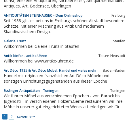
Kunst, erlesene Antiquitäten, Michael Ritter, Antiquitätenhändler,
Antiques, Art, Bodensee, Überlingen
ANTIQUITÄTEN STEINHAUSER – Dein Onlineshop
Freiburg
Seit 1988 gibt es bei uns in Freiburgs schöner Altstadt besondere
Schätze. Mit einer Mischung aus Antik und modernem
Skandinavischem Design.
Galerie Trunz
Staufen
Willkommen bei Galerie Trunz in Staufen
Antik Kiefer - antike Uhren
Titisee-Neustadt
Willkommen bei www.antike-uhren.de
Art Déco 1925 & Art Déco Möbel, Handel und vieles mehr
Baden-Baden
Handel mit originalen französichen Art Déco Möbeln und
sonstigen Einrichtungsgegenständen aus dieser Epoche
Esslinger Antiquitäten - Tuningen
Tuningen
Wir führen Möbel aus verschiedenen Epochen - von Barock bis
Jugendstil - in verschiedenen Hölzern.Gerne restaurieren wir Ihre
MöbelIn unserer gut eingerichteten Werkstatt erledigen wir für
Sie : Intarsien, Schellackpolituren, Ablaugen und WachsenAuch
1
2
hochwertige Möbel sind bei uns in den besten Händen !
Nächste Seite