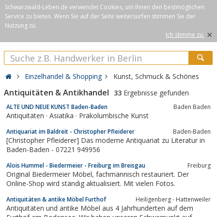
Schwarzwald-Leben.de verwendet Cookies, um Ihnen den bestmöglichen
Service zu bieten. Wenn Sie auf der Seite weitersurfen stimmen Sie der
Nutzung zu.
×
Ich stimme zu.
Einzelhandel & Shopping
Kunst, Schmuck & Schönes
Antiquitäten & Antikhandel
33
Ergebnisse gefunden
ALTE UND NEUE KUNST Baden-Baden
Baden Baden
Antiquitäten · Asiatika · Präkolumbische Kunst
Antiquariat im Baldreit - Christopher Pfleiderer
Baden-Baden
[Christopher Pfleiderer] Das moderne Antiquariat zu Literatur in
Baden-Baden - 07221 949956
Alois Hummel - Biedermeier - Freiburg im Breisgau
Freiburg
Original Biedermeier Möbel, fachmännisch restauriert. Der
Online-Shop wird ständig aktualisiert. Mit vielen Fotos.
Antiquitäten & antike Möbel Furthof
Heiligenberg - Hattenweiler
Antiquitäten und antike Möbel aus 4 Jahrhunderten auf dem