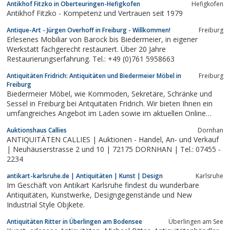
Antikhof Fitzko in Oberteuringen-Hefigkofen
Hefigkofen
Antikhof Fitzko - Kompetenz und Vertrauen seit 1979
Antique-Art - Jürgen Overhoff in Freiburg - Willkommen!
Freiburg
Erlesenes Mobiliar von Barock bis Biedermeier, in eigener
Werkstatt fachgerecht restauriert. Über 20 Jahre
Restaurierungserfahrung. Tel.: +49 (0)761 5958663
Antiquitäten Fridrich: Antiquitäten und Biedermeier Möbel in
Freiburg
Freiburg
Biedermeier Möbel, wie Kommoden, Sekretäre, Schränke und
Sessel in Freiburg bei Antquitäten Fridrich. Wir bieten Ihnen ein
umfangreiches Angebot im Laden sowie im aktuellen Online
Katalog.
Auktionshaus Callies
Dornhan
ANTIQUITÄTEN CALLIES | Auktionen - Handel, An- und Verkauf
| Neuhäuserstrasse 2 und 10 | 72175 DORNHAN | Tel.: 07455 -
2234
antikart-karlsruhe.de | Antiquitäten | Kunst | Design
Karlsruhe
Im Geschäft von Antikart Karlsruhe findest du wunderbare
Antiquitäten, Kunstwerke, Designgegenstände und New
Industrial Style Objkete.
Antiquitäten Ritter in Überlingen am Bodensee
Überlingen am See