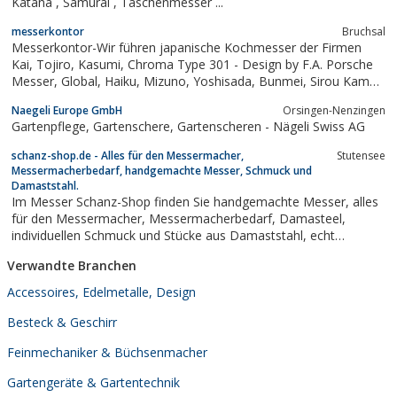
Katana , Samurai , Taschenmesser ...
messerkontor
Bruchsal
Messerkontor-Wir führen japanische Kochmesser der Firmen
Kai, Tojiro, Kasumi, Chroma Type 301 - Design by F.A. Porsche
Messer, Global, Haiku, Mizuno, Yoshisada, Bunmei, Sirou Kamo,
Hideo Kitaoka und Küchenmesser deutscher Manufacturen von
Naegeli Europe GmbH
Orsingen-Nenzingen
Herder Windmühle, Güde, Solicut und Dick. Handgefertigte
Gartenpflege, Gartenschere, Gartenscheren - Nägeli Swiss AG
Schneidbretter von...
schanz-shop.de - Alles für den Messermacher,
Stutensee
Messermacherbedarf, handgemachte Messer, Schmuck und
Damaststahl.
Im Messer Schanz-Shop finden Sie handgemachte Messer, alles
für den Messermacher, Messermacherbedarf, Damasteel,
individuellen Schmuck und Stücke aus Damaststahl, echt
handmade in Germany.
Verwandte Branchen
Accessoires, Edelmetalle, Design
Besteck & Geschirr
Feinmechaniker & Büchsenmacher
Gartengeräte & Gartentechnik