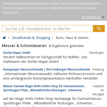
Schwarzwald-Leben.de verwendet Cookies, um Ihnen den bestmöglichen
Service zu bieten. Wenn Sie auf der Seite weitersurfen stimmen Sie der
Nutzung zu.
×
Ich stimme zu.
Einzelhandel & Shopping
Büro, Haus & Garten
Messer & Schneidwaren
6
Ergebnisse gefunden
Stefan Mayer GmbH
Überlingen
Herzlich Willkommen im Fachgeschäft für Waffen- und
Stahlwaren der Stefan Mayer GmbH
Ramsperger Messerschmiede | Ihre Freiburger Messerschmiede
Freiburg
...internationale Messerauswahl, exklusive Wohnaccessoires und
eine umfangreiche Besteckpräsentation namhafter Hersteller.
Messer Damast Magic Knife Online Shop für Damastmesser ,
Haslach
Sportbögen Pfeile , Mittelalterliche Rüstungen , Schwerter
im
Kinzigtal
auf der Magic-Knife Online Shop Homepage für Damastmesser ,
Sportbögen Pfeile , Mittelalterliche Rüstungen , Schwerter ,