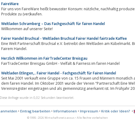
FaireWare
Für uns von FaireWare heißt bewusster Konsum: nützliche, nachhaltig produzierte, fair gehandelte und gleichzeitig schöne
Produkte zu (ver)kaufen.
Weltladen Schramberg – Das Fachgeschäft für fairen Handel
Willkommen auf unserer Seite!
Fairer Handel Bruchsal - Weltladen Bruchsal Fairer Handel fairtrade Kaffee
Eine Welt Partnerschaft Bruchsal e.V. betreibt den Weltladen am Kübelmarkt. 
Fairem Handel.
Herzlich Willkommen im FairTradeCenter Breisgau
FairTradeCenter Breisgau GmbH - Vielfalt & Fairness im fairen Handel
Weltladen Etlingen,.. Fairer Handel - Fachgeschäft für Fairen Handel
Seit Mai 2001 verkauft eine Gruppe von ca. 15 Frauen und Männern monatlich
dem fairen Handel. Im Oktober 2001 wurde der Verein "Partnerschaft Eine Welt Ettli
Vereinsregister eingetragen und als gemeinnützig anerkannt ist. Im Frühjahr 200
Diese Anfrage wurde in 0,02 Sekunden beantwortet.
s anmelden
•
Eintrag bearbeiten
•
Informationen
•
Impressum
•
Kritik oder Ideen?
•
© 1998 - 2026 Wirtschaftsnetz axxus • Alle Rechte vorbehalten