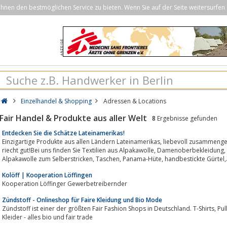
nen den bestmöglichen Service zu bieten. Wenn Sie auf der Seite weitersurfen 
Einzelhandel & Shopping
Adressen & Locations
Fair Handel & Produkte aus aller Welt
8
Ergebnisse gefunden
Entdecken Sie die Schätze Lateinamerikas!
Einzigartige Produkte aus allen Ländern Lateinamerikas, liebevoll zusammengetragen.Unser Sortiment ist vielfältig, bunt und
riecht gut!Bei uns finden Sie Textilien aus Alpakawolle, Damenoberbekleidung, Bikinis & Badeanzüge, Kinderbekleidung,
Alpakawolle zum Selberstricken, Taschen, Panama-Hüte, handbestickte Gürte
Kolöff | Kooperation Löffingen
Kooperation Löffinger Gewerbetreibernder
Zündstoff - Onlineshop für Faire Kleidung und Bio Mode
Zündstoff ist einer der größten Fair Fashion Shops in Deutschland. T-Shirts, Pullis, Hosen, Schuhe, Jacken, R&ouml;cke und
Kleider - alles bio und fair trade