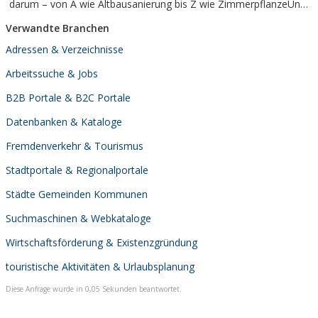
darum – von A wie Altbausanierung bis Z wie ZimmerpflanzeUnd
haben für jede Aufgabe den richtigen Spezialisten!Vom Keller bis
Verwandte Branchen
zum Dach, vom Innenausbau bis zu den Außenanlagen,
profitieren Sie von der...
Adressen & Verzeichnisse
Arbeitssuche & Jobs
B2B Portale & B2C Portale
Datenbanken & Kataloge
Fremdenverkehr & Tourismus
Stadtportale & Regionalportale
Städte Gemeinden Kommunen
Suchmaschinen & Webkataloge
Wirtschaftsförderung & Existenzgründung
touristische Aktivitäten & Urlaubsplanung
Diese Anfrage wurde in 0,05 Sekunden beantwortet.