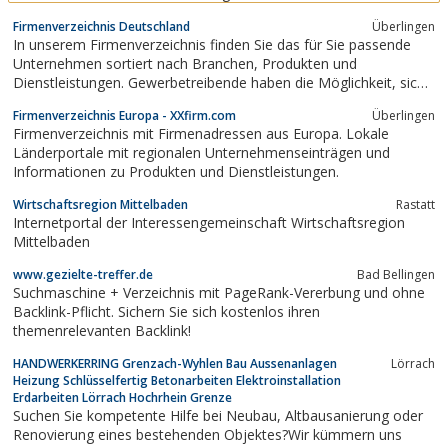
Landkreise Breisgau-Hochschwarzwald und
Firmenverzeichnis Deutschland
Überlingen
Emmendingen als eingetragener Verein mit Sitz
In unserem Firmenverzeichnis finden Sie das für Sie passende
in Freiburg in Süddeutschland gegründet.Das
Unternehmen sortiert nach Branchen, Produkten und
Team der Wirtschaftsförderung Region Freiburg
Dienstleistungen. Gewerbetreibende haben die Möglichkeit, sich
hat ein offenes Ohr...
kostenlos anzumelden.
Firmenverzeichnis Europa - XXfirm.com
Überlingen
Firmenverzeichnis mit Firmenadressen aus Europa. Lokale
Länderportale mit regionalen Unternehmenseinträgen und
Informationen zu Produkten und Dienstleistungen.
Wirtschaftsregion Mittelbaden
Rastatt
Internetportal der Interessengemeinschaft Wirtschaftsregion
Mittelbaden
www.gezielte-treffer.de
Bad Bellingen
Suchmaschine + Verzeichnis mit PageRank-Vererbung und ohne
Backlink-Pflicht. Sichern Sie sich kostenlos ihren
themenrelevanten Backlink!
HANDWERKERRING Grenzach-Wyhlen Bau Aussenanlagen
Lörrach
Heizung Schlüsselfertig Betonarbeiten Elektroinstallation
Erdarbeiten Lörrach Hochrhein Grenze
Suchen Sie kompetente Hilfe bei Neubau, Altbausanierung oder
Renovierung eines bestehenden Objektes?Wir kümmern uns