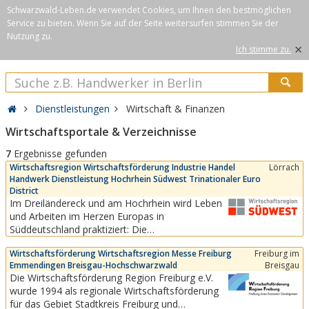
Schwarzwald-Leben.de verwendet Cookies, um Ihnen den bestmöglichen
Service zu bieten. Wenn Sie auf der Seite weitersurfen stimmen Sie der
Nutzung zu.
×
Ich stimme zu.
Dienstleistungen
Wirtschaft & Finanzen
Wirtschaftsportale & Verzeichnisse
7
Ergebnisse gefunden
Wirtschaftsregion Wirtschaftsförderung Industrie Handel
Lörrach
Handwerk Dienstleistung Hochrhein Südwest Trinationaler Euro
District
Im Dreiländereck und am Hochrhein wird Leben
und Arbeiten im Herzen Europas in
Süddeutschland praktiziert: Die
Wirtschaftsregion Südwest ist direkt an den
Wirtschaftsförderung Wirtschaftsregion Messe Freiburg
Freiburg im
Schweizer Markt und das Elsass in Frankreich
Emmendingen Breisgau-Hochschwarzwald
Breisgau
angebunden. Eine Region mit hoher
Die Wirtschaftsförderung Region Freiburg e.V.
Lebensqualität, kurzen Wegen zu zwei
wurde 1994 als regionale Wirtschaftsförderung
internationalen Flughäfen, mehrsprachigen...
für das Gebiet Stadtkreis Freiburg und