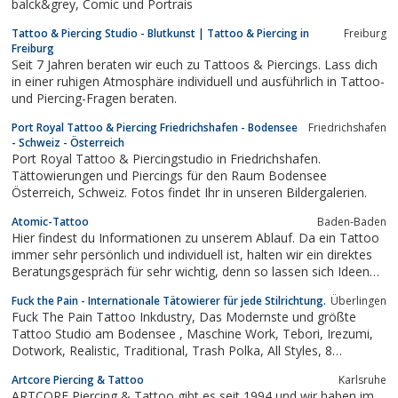
balck&grey, Comic und Portrais
Tattoo & Piercing Studio - Blutkunst | Tattoo & Piercing in
Freiburg
Freiburg
Seit 7 Jahren beraten wir euch zu Tattoos & Piercings. Lass dich
in einer ruhigen Atmosphäre individuell und ausführlich in Tattoo-
und Piercing-Fragen beraten.
Port Royal Tattoo & Piercing Friedrichshafen - Bodensee
Friedrichshafen
- Schweiz - Österreich
Port Royal Tattoo & Piercingstudio in Friedrichshafen.
Tättowierungen und Piercings für den Raum Bodensee
Österreich, Schweiz. Fotos findet Ihr in unseren Bildergalerien.
Atomic-Tattoo
Baden-Baden
Hier findest du Informationen zu unserem Ablauf. Da ein Tattoo
immer sehr persönlich und individuell ist, halten wir ein direktes
Beratungsgespräch für sehr wichtig, denn so lassen sich Ideen
am besten miteinander austauschen.
Fuck the Pain - Internationale Tätowierer für jede Stilrichtung.
Überlingen
Fuck The Pain Tattoo Inkdustry, Das Modernste und größte
Tattoo Studio am Bodensee , Maschine Work, Tebori, Irezumi,
Dotwork, Realistic, Traditional, Trash Polka, All Styles, 8
Internationale Tätowierer für jede Stilrichtung. Mitglied der
Artcore Piercing & Tattoo
Karlsruhe
United European Tattoo Artist und des D.O.T. Gewinner
ARTCORE Piercing & Tattoo gibt es seit 1994 und wir haben im