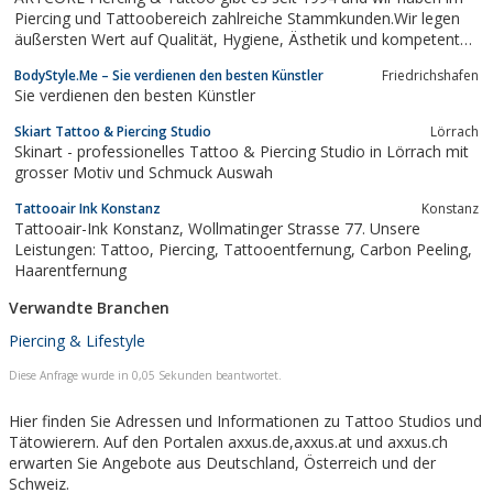
Internationaler Tattoo Preise in...
Piercing und Tattoobereich zahlreiche Stammkunden.Wir legen
äußersten Wert auf Qualität, Hygiene, Ästhetik und kompetente
Beratung.
BodyStyle.Me – Sie verdienen den besten Künstler
Friedrichshafen
Sie verdienen den besten Künstler
Skiart Tattoo & Piercing Studio
Lörrach
Skinart - professionelles Tattoo & Piercing Studio in Lörrach mit
grosser Motiv und Schmuck Auswah
Tattooair Ink Konstanz
Konstanz
Tattooair-Ink Konstanz, Wollmatinger Strasse 77. Unsere
Leistungen: Tattoo, Piercing, Tattooentfernung, Carbon Peeling,
Haarentfernung
Verwandte Branchen
Piercing & Lifestyle
Diese Anfrage wurde in 0,05 Sekunden beantwortet.
Hier finden Sie Adressen und Informationen zu Tattoo Studios und
Tätowierern. Auf den Portalen axxus.de,axxus.at und axxus.ch
erwarten Sie Angebote aus Deutschland, Österreich und der
Schweiz.