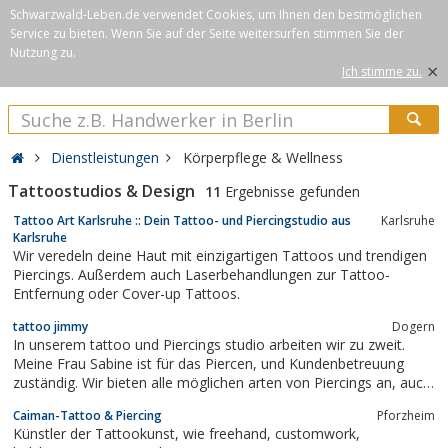
Schwarzwald-Leben.de verwendet Cookies, um Ihnen den bestmöglichen
Service zu bieten. Wenn Sie auf der Seite weitersurfen stimmen Sie der
Nutzung zu.
×
Ich stimme zu.
Dienstleistungen
Körperpflege & Wellness
Tattoostudios & Design
11
Ergebnisse gefunden
Tattoo Art Karlsruhe :: Dein Tattoo- und Piercingstudio aus
Karlsruhe
Karlsruhe
Wir veredeln deine Haut mit einzigartigen Tattoos und trendigen
Piercings. Außerdem auch Laserbehandlungen zur Tattoo-
Entfernung oder Cover-up Tattoos.
tattoo jimmy
Dogern
In unserem tattoo und Piercings studio arbeiten wir zu zweit.
Meine Frau Sabine ist für das Piercen, und Kundenbetreuung
zuständig. Wir bieten alle möglichen arten von Piercings an, auch
intim! Die Tätowierungen mache ich Jimmy, da mir meine arbeit
Caiman-Tattoo & Piercing
Pforzheim
Riesen spaß machtBin ich auch seit 30 Jahren in diesem beruf
Künstler der Tattookunst, wie freehand, customwork,
tätig. Ob es um...