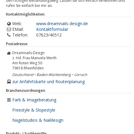
den richtigen Behandlungsweg. Lassen sie sich einfach verwöhnen und
rufen Sie einfach bei mir an.
Kontaktmöglichkeiten:
Web:
www.dreamnails-design.de
EMail:
Kontaktformular
Telefon:
07623/40512
Postadresse:
Dreamnails-Design
z. Hd. Frau Manuela Werth
Am Roten Weg 50
79618
Rheinfelden
Deutschland • Baden-Württemberg • Lörrach
zur Anfahrtskarte und Routenplanung
Branchenzuordnungen:
Farb & Imageberatung
Freestyle & Slopestyle
Nagelstudios & Naildesign
Produkt- / Suchbegriffe: