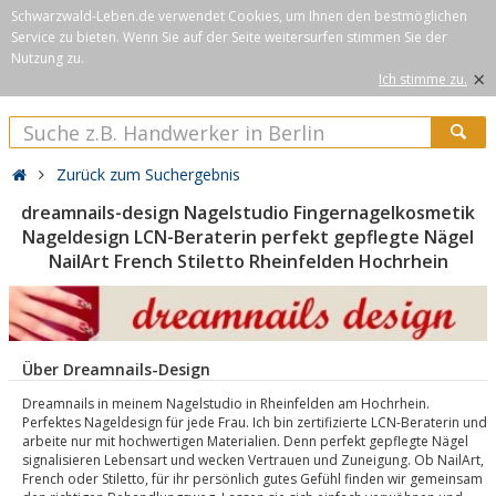
Schwarzwald-Leben.de verwendet Cookies, um Ihnen den bestmöglichen
Service zu bieten. Wenn Sie auf der Seite weitersurfen stimmen Sie der
Nutzung zu.
×
Ich stimme zu.
Zurück zum Suchergebnis
dreamnails-design Nagelstudio Fingernagelkosmetik
Nageldesign LCN-Beraterin perfekt gepflegte Nägel
NailArt French Stiletto Rheinfelden Hochrhein
Über Dreamnails-Design
Dreamnails in meinem Nagelstudio in Rheinfelden am Hochrhein.
Perfektes Nageldesign für jede Frau. Ich bin zertifizierte LCN-Beraterin und
arbeite nur mit hochwertigen Materialien. Denn perfekt gepflegte Nägel
signalisieren Lebensart und wecken Vertrauen und Zuneigung. Ob NailArt,
French oder Stiletto, für ihr persönlich gutes Gefühl finden wir gemeinsam