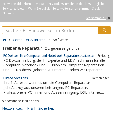
Schwarzwald-Leben.de verwendet Cookies, um Ihnen den bestmöglichen
Service zu bieten. Wenn Sie auf der Seite weitersurfen stimmen Sie der
Nutzung zu.
×
Ich stimme zu.
Computer & Internet
Software
Treiber & Reparatur
2
Ergebnisse gefunden
PC Doktor- Ihre Computer und Notebook-Reparaturspezialisten
Freiburg
PC Doktor Freiburg, der IT Experte und EDV Fachmann für alle
Computer, Notebook und PC Problem.Computer Reparaturen
und PC Notdienst gehören zu unseren Stärken.Wir reparieren
Notebooks und PCs egal welches Problem Sie
EDV-Service Fries
Remchingen
haben.Displaybruch, Grafikkarten, Gutachten für Versicherungen,
Ihre 1. Adresse wenn es um die Computer- Reparatur
Wasserschäden, Datenrekonstruktionen,...
geht.Auszug aus unseren Leistungen:-PC-Reparatur,
Professionelle PC- Innen und Aussenreinigung, DSL-Internet
Einrichtung sowie Service, WLan-Einrichtung, PC- Aufrüstung,
Verwandte Branchen
Hard und Software Verkauf und Service, Homepageerstellung,
PC- Modding, Satanlagen- Einstellservice...
Netzwerktechnik & IT Sicherheit