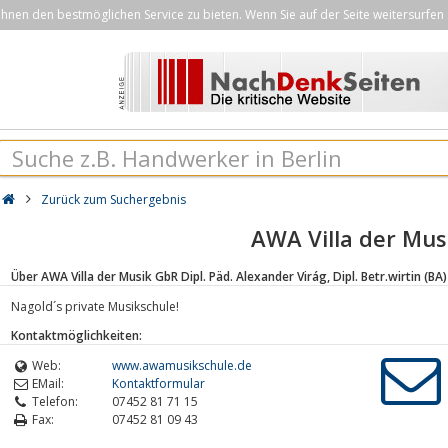
nen den bestmöglichen Service zu bieten. Wenn Sie auf der Seite weitersurfen 
Zurück zum Suchergebnis
AWA Villa der Mus
Über AWA Villa der Musik GbR Dipl. Päd. Alexander Virág, Dipl. Betr.wirtin (BA)
Nagold´s private Musikschule!
Kontaktmöglichkeiten:
Web:
www.awamusikschule.de
EMail:
Kontaktformular
Telefon:
07452 81 71 15
Fax:
07452 81 09 43