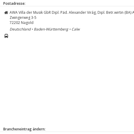
Postadresse:
AWA Villa der Musik GbR Dipl. Päd. Alexander Virág, Dipl. Betr.wirtin (BA) 
Zwingerweg 3-5
72202
Nagold
Deutschland • Baden-Württemberg • Calw
Brancheneintrag ändern: