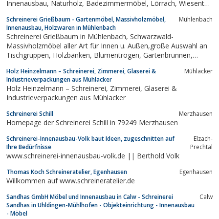
Innenausbau, Naturholz, Badezimmermöbel, Lörrach, Wiesental,
Baden-Württemberg, Schlafzimmermöbel, Bienenwachs
Schreinerei Grießbaum - Gartenmöbel, Massivholzmöbel,
Mühlenbach
Innenausbau, Holzwaren in Mühlenbach
Schreinerei Grießbaum in Mühlenbach, Schwarzwald-
Massivholzmöbel aller Art für Innen u. Außen,große Auswahl an
Tischgruppen, Holzbänken, Blumentrögen, Gartenbrunnen,
Holzbretter, Holzvasen, Holz-Kinderspielzeug und Dekoartikeln
Holz Heinzelmann – Schreinerei, Zimmerei, Glaserei &
Mühlacker
Industrieverpackungen aus Mühlacker
Holz Heinzelmann – Schreinerei, Zimmerei, Glaserei &
Industrieverpackungen aus Mühlacker
Schreinerei Schill
Merzhausen
Homepage der Schreinerei Schill in 79249 Merzhausen
Schreinerei-Innenausbau-Volk baut Ideen, zugeschnitten auf
Elzach-
Ihre Bedürfnisse
Prechtal
www.schreinerei-innenausbau-volk.de || Berthold Volk
Thomas Koch Schreineratelier, Egenhausen
Egenhausen
Willkommen auf www.schreineratelier.de
Sandhas GmbH Möbel und Innenausbau in Calw - Schreinerei
Calw
Sandhas in Uhldingen-Mühlhofen - Objekteinrichtung - Innenausbau
- Möbel