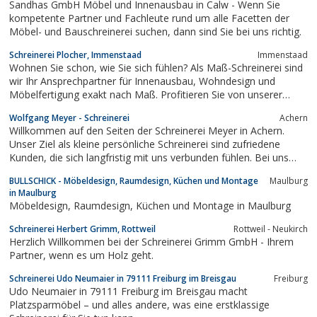
Sandhas GmbH Möbel und Innenausbau in Calw - Wenn Sie
kompetente Partner und Fachleute rund um alle Facetten der
Möbel- und Bauschreinerei suchen, dann sind Sie bei uns richtig.
Schreinerei Plocher, Immenstaad
Immenstaad
Wohnen Sie schon, wie Sie sich fühlen? Als Maß-Schreinerei sind
wir Ihr Ansprechpartner für Innenausbau, Wohndesign und
Möbelfertigung exakt nach Maß. Profitieren Sie von unserer
Erfahrung aus mehr als zwei Jahrzehnten Schreiner-Handwerk.
Wolfgang Meyer - Schreinerei
Achern
Willkommen auf den Seiten der Schreinerei Meyer in Achern.
Unser Ziel als kleine persönliche Schreinerei sind zufriedene
Kunden, die sich langfristig mit uns verbunden fühlen. Bei uns
bekommen Sie alles aus einer Hand - eine umfassende
BULLSCHICK - Möbeldesign, Raumdesign, Küchen und Montage
Maulburg
Beratung, eine präz...
in Maulburg
Möbeldesign, Raumdesign, Küchen und Montage in Maulburg
Schreinerei Herbert Grimm, Rottweil
Rottweil - Neukirch
Herzlich Willkommen bei der Schreinerei Grimm GmbH - Ihrem
Partner, wenn es um Holz geht.
Schreinerei Udo Neumaier in 79111 Freiburg im Breisgau
Freiburg
Udo Neumaier in 79111 Freiburg im Breisgau macht
Platzsparmöbel – und alles andere, was eine erstklassige