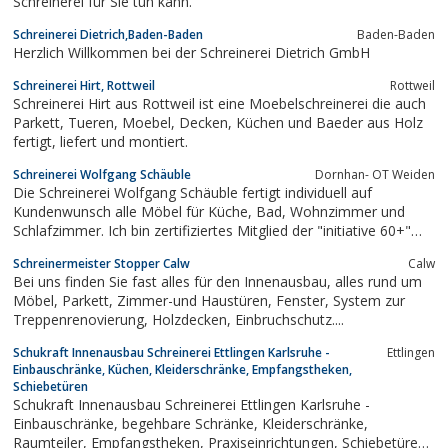
Schreinerei für Sie tun kann.
Schreinerei Dietrich,Baden-Baden
Baden-Baden
Herzlich Willkommen bei der Schreinerei Dietrich GmbH
Schreinerei Hirt, Rottweil
Rottweil
Schreinerei Hirt aus Rottweil ist eine Moebelschreinerei die auch
Parkett, Tueren, Moebel, Decken, Küchen und Baeder aus Holz
fertigt, liefert und montiert.
Schreinerei Wolfgang Schäuble
Dornhan- OT Weiden
Die Schreinerei Wolfgang Schäuble fertigt individuell auf
Kundenwunsch alle Möbel für Küche, Bad, Wohnzimmer und
Schlafzimmer. Ich bin zertifiziertes Mitglied der "initiative 60+"
Spezialist für seniorengerechtes und barrierefreies,
Schreinermeister Stopper Calw
Calw
seniorenfreundliches Umbauen. Ich fertige Massivholzmöbel aus
Bei uns finden Sie fast alles für den Innenausbau, alles rund um
Zirbenholz...
Möbel, Parkett, Zimmer-und Haustüren, Fenster, System zur
Treppenrenovierung, Holzdecken, Einbruchschutz....
Schukraft Innenausbau Schreinerei Ettlingen Karlsruhe -
Ettlingen
Einbauschränke, Küchen, Kleiderschränke, Empfangstheken,
Schiebetüren
Schukraft Innenausbau Schreinerei Ettlingen Karlsruhe -
Einbauschränke, begehbare Schränke, Kleiderschränke,
Raumteiler, Empfangstheken, Praxiseinrichtungen, Schiebetüren