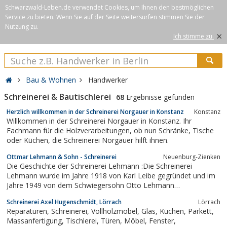
Schwarzwald-Leben.de verwendet Cookies, um Ihnen den bestmöglichen
Service zu bieten. Wenn Sie auf der Seite weitersurfen stimmen Sie der
Nutzung zu.
×
Ich stimme zu.
Bau & Wohnen
Handwerker
Schreinerei & Bautischlerei
68
Ergebnisse gefunden
Herzlich willkommen in der Schreinerei Norgauer in Konstanz
Konstanz
Willkommen in der Schreinerei Norgauer in Konstanz. Ihr
Fachmann für die Holzverarbeitungen, ob nun Schränke, Tische
oder Küchen, die Schreinerei Norgauer hilft ihnen.
Ottmar Lehmann & Sohn - Schreinerei
Neuenburg-Zienken
Die Geschichte der Schreinerei Lehmann :Die Schreinerei
Lehmann wurde im Jahre 1918 von Karl Leibe gegründet und im
Jahre 1949 von dem Schwiegersohn Otto Lehmann
übernommen. Seit seinem frühen Tod im Jahre 1966 führt sein
Schreinerei Axel Hugenschmidt, Lörrach
Lörrach
Sohn Ottmar Lehmann die Schreinerei weiter.1968 legte er die
Reparaturen, Schreinerei, Vollholzmöbel, Glas, Küchen, Parkett,
Meisterprüfung ab und führte unter anderen...
Massanfertigung, Tischlerei, Türen, Möbel, Fenster,