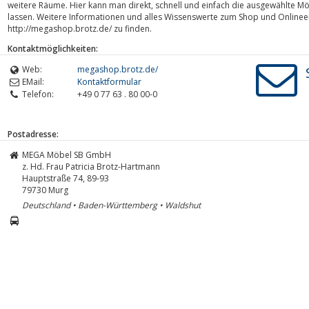
weitere Räume. Hier kann man direkt, schnell und einfach die ausgewählte Mö
lassen. Weitere Informationen und alles Wissenswerte zum Shop und Onlineei
http://megashop.brotz.de/ zu finden.
Kontaktmöglichkeiten:
Web:
megashop.brotz.de/
EMail:
Kontaktformular
Telefon:
+49 0 77 63 . 80 00-0
Postadresse:
MEGA Möbel SB GmbH
z. Hd. Frau Patricia Brotz-Hartmann
Hauptstraße 74, 89-93
79730
Murg
Deutschland • Baden-Württemberg • Waldshut