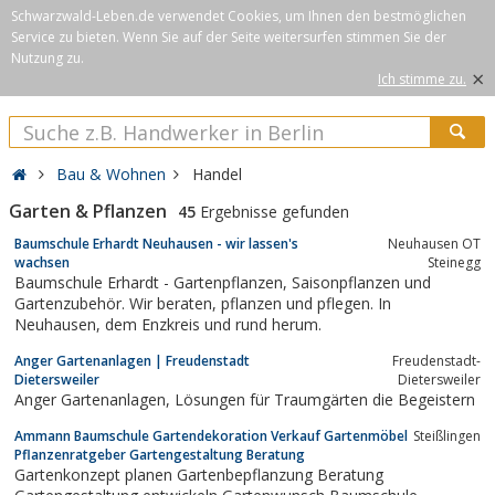
Schwarzwald-Leben.de verwendet Cookies, um Ihnen den bestmöglichen
Service zu bieten. Wenn Sie auf der Seite weitersurfen stimmen Sie der
Nutzung zu.
×
Ich stimme zu.
Bau & Wohnen
Handel
Garten & Pflanzen
45
Ergebnisse gefunden
Baumschule Erhardt Neuhausen - wir lassen's
Neuhausen OT
wachsen
Steinegg
Baumschule Erhardt - Gartenpflanzen, Saisonpflanzen und
Gartenzubehör. Wir beraten, pflanzen und pflegen. In
Neuhausen, dem Enzkreis und rund herum.
Anger Gartenanlagen | Freudenstadt
Freudenstadt-
Dietersweiler
Dietersweiler
Anger Gartenanlagen, Lösungen für Traumgärten die Begeistern
Ammann Baumschule Gartendekoration Verkauf Gartenmöbel
Steißlingen
Pflanzenratgeber Gartengestaltung Beratung
Gartenkonzept planen Gartenbepflanzung Beratung