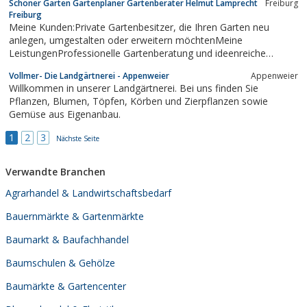
Schöner Garten Gartenplaner Gartenberater Helmut Lamprecht
Freiburg
Freiburg
Meine Kunden:Private Gartenbesitzer, die Ihren Garten neu
anlegen, umgestalten oder erweitern möchtenMeine
LeistungenProfessionelle Gartenberatung und ideenreiche
PlanungenPreiseinholung beim Gärtner, Beratung bei der
Vollmer- Die Landgärtnerei - Appenweier
Appenweier
AuftragsvergabeProjektbegleitung und
Willkommen in unserer Landgärtnerei. Bei uns finden Sie
ProjektüberwachungMeine besonderen Stärken...
Pflanzen, Blumen, Töpfen, Körben und Zierpflanzen sowie
Gemüse aus Eigenanbau.
1
2
3
Nächste Seite
Verwandte Branchen
Agrarhandel & Landwirtschaftsbedarf
Bauernmärkte & Gartenmärkte
Baumarkt & Baufachhandel
Baumschulen & Gehölze
Baumärkte & Gartencenter