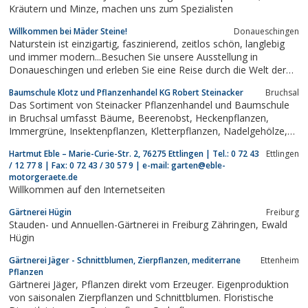
Kräutern und Minze, machen uns zum Spezialisten
Willkommen bei Mäder Steine!
Donaueschingen
Naturstein ist einzigartig, faszinierend, zeitlos schön, langlebig
und immer modern...Besuchen Sie unsere Ausstellung in
Donaueschingen und erleben Sie eine Reise durch die Welt der
Natursteine.
Baumschule Klotz und Pflanzenhandel KG Robert Steinacker
Bruchsal
Das Sortiment von Steinacker Pflanzenhandel und Baumschule
in Bruchsal umfasst Bäume, Beerenobst, Heckenpflanzen,
Immergrüne, Insektenpflanzen, Kletterpflanzen, Nadelgehölze,
Obstgehölze, Rosen, Stauden, Wasserpflanzen, Wildgehölze,
Hartmut Eble – Marie-Curie-Str. 2, 76275 Ettlingen | Tel.: 0 72 43
Ettlingen
Ziergehölze, Ziergräser, Dünger, Erden und Zubehör
/ 12 77 8 | Fax: 0 72 43 / 30 57 9 | e-mail: garten@eble-
motorgeraete.de
Willkommen auf den Internetseiten
Gärtnerei Hügin
Freiburg
Stauden- und Annuellen-Gärtnerei in Freiburg Zähringen, Ewald
Hügin
Gärtnerei Jäger - Schnittblumen, Zierpflanzen, mediterrane
Ettenheim
Pflanzen
Gärtnerei Jäger, Pflanzen direkt vom Erzeuger. Eigenproduktion
von saisonalen Zierpflanzen und Schnittblumen. Floristische