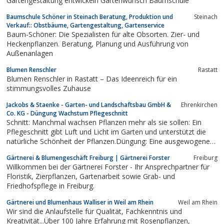
Gartengestaltung entwickeln Gartenwunsch Baumschule
Baumschule Schöner in Steinach Beratung, Produktion und
Steinach
Verkauf:: Obstbäume, Gartengestaltung, Gartenservice
Baum-Schöner: Die Spezialisten für alte Obsorten. Zier- und
Heckenpflanzen. Beratung, Planung und Ausführung von
Außenanlagen
Blumen Renschler
Rastatt
Blumen Renschler in Rastatt – Das Ideenreich für ein
stimmungsvolles Zuhause
Jackobs & Staenke - Garten- und Landschaftsbau GmbH &
Ehrenkirchen
Co. KG - Düngung Wachstum Pflegeschnitt
Schnitt: Manchmal wachsen Pflanzen mehr als sie sollen: Ein
Pflegeschnitt gibt Luft und Licht im Garten und unterstützt die
natürliche Schönheit der Pflanzen.Düngung: Eine ausgewogene
Düngung fördert Wachstum und Blütenfülle: Lieber weniger, aber
Gärtnerei & Blumengeschäft Freiburg | Gärtnerei Forster
Freiburg
dafür regelmäßig düngen.Bewässerung Regel: Besser einmal
Willkommen bei der Gärtnerei Forster - Ihr Ansprechpartner für
gründlich und...
Floristik, Zierpflanzen, Gartenarbeit sowie Grab- und
Friedhofspflege in Freiburg.
Gärtnerei und Blumenhaus Walliser in Weil am Rhein
Weil am Rhein
Wir sind die Anlaufstelle für Qualität, Fachkenntnis und
Kreativität...Über 100 Jahre Erfahrung mit Rosenpflanzen,