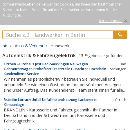
Schwarzwald-Leben.de verwendet Cookies, um Ihnen den bestmöglichen
Service zu bieten. Wenn Sie auf der Seite weitersurfen stimmen Sie der
Nutzung zu.
×
Ich stimme zu.
Auto & Verkehr
Handwerk
Autoelektrik & Fahrzeugelektrik
13
Ergebnisse gefunden
Citroen -Autohaus Jost Bad-Saeckingen Neuwagen
Bad
Gebrauchtwagen Probefahrt Ersatzteile Gutachten Hochrhein
Säckingen
Kundendienst Service
Wir nehmen es persönlicher!Wir betreuen Sie individuell und
behandeln Sie wie einen Gast, denn Ihre persönlichen Anliegen
sind unser Auftrag. Das Kundendienst-Team steht Ihnen für alle
Ihre grossen und kleinen Fragen und Probleme zur Verfügung. Sie
Brändlin Lörrach Unfall Unfallinstandsetzung Lackiererei
Lörrach
möchten mit uns Kontakt aufnehmen?
Klimaanlage
BRÄNDLIN - Karosserie und Fahrzeugtechnik - Ihr Partner in
Deutschland und der Schweiz rund um Karosserie und
Fahrzeugtechnik