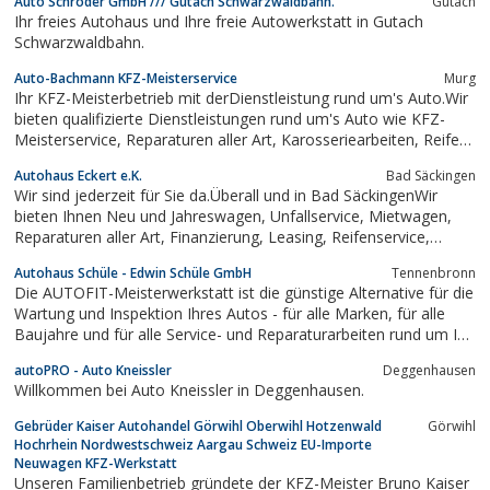
Auto Schröder GmbH /// Gutach Schwarzwaldbahn.
Gutach
Ihr freies Autohaus und Ihre freie Autowerkstatt in Gutach
Schwarzwaldbahn.
Auto-Bachmann KFZ-Meisterservice
Murg
Ihr KFZ-Meisterbetrieb mit derDienstleistung rund um's Auto.Wir
bieten qualifizierte Dienstleistungen rund um's Auto wie KFZ-
Meisterservice, Reparaturen aller Art, Karosseriearbeiten, Reifen-
und Felgenservice, Klimaanlagenservice, Zubehör und Tuning.
Autohaus Eckert e.K.
Bad Säckingen
Die TÜV-Abnahme findet 2mal pro Woche im Hausstatt.
Wir sind jederzeit für Sie da.Überall und in Bad SäckingenWir
bieten Ihnen Neu und Jahreswagen, Unfallservice, Mietwagen,
Reparaturen aller Art, Finanzierung, Leasing, Reifenservice,
Tuning und Desgin, Gebrauchtwagen auf Wunschbestellung
Autohaus Schüle - Edwin Schüle GmbH
Tennenbronn
Die AUTOFIT-Meisterwerkstatt ist die günstige Alternative für die
Wartung und Inspektion Ihres Autos - für alle Marken, für alle
Baujahre und für alle Service- und Reparaturarbeiten rund um Ihr
Auto
autoPRO - Auto Kneissler
Deggenhausen
Willkommen bei Auto Kneissler in Deggenhausen.
Gebrüder Kaiser Autohandel Görwihl Oberwihl Hotzenwald
Görwihl
Hochrhein Nordwestschweiz Aargau Schweiz EU-Importe
Neuwagen KFZ-Werkstatt
Unseren Familienbetrieb gründete der KFZ-Meister Bruno Kaiser