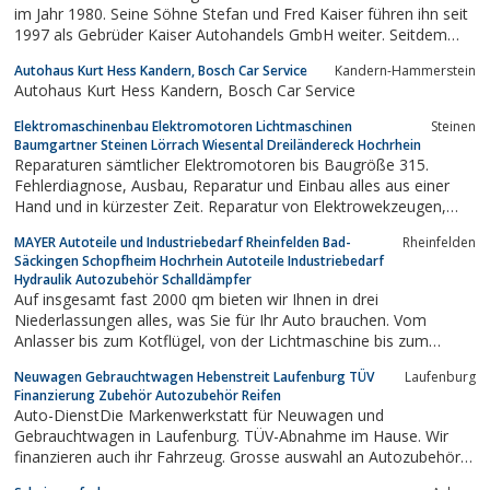
im Jahr 1980. Seine Söhne Stefan und Fred Kaiser führen ihn seit
1997 als Gebrüder Kaiser Autohandels GmbH weiter. Seitdem
werden hier Autos von einem jungen, höchst motivierten und
Autohaus Kurt Hess Kandern, Bosch Car Service
Kandern-Hammerstein
qualifizierten Team repariert und verkauft.Über 20 Jahre war das
Autohaus Kurt Hess Kandern, Bosch Car Service
Autohaus Kaiser auf...
Elektromaschinenbau Elektromotoren Lichtmaschinen
Steinen
Baumgartner Steinen Lörrach Wiesental Dreiländereck Hochrhein
Reparaturen sämtlicher Elektromotoren bis Baugröße 315.
Fehlerdiagnose, Ausbau, Reparatur und Einbau alles aus einer
Hand und in kürzester Zeit. Reparatur von Elektrowekzeugen,
Lichtmaschinen und Anlassern aller Fabrikate.
MAYER Autoteile und Industriebedarf Rheinfelden Bad-
Rheinfelden
Säckingen Schopfheim Hochrhein Autoteile Industriebedarf
Hydraulik Autozubehör Schalldämpfer
Auf insgesamt fast 2000 qm bieten wir Ihnen in drei
Niederlassungen alles, was Sie für Ihr Auto brauchen. Vom
Anlasser bis zum Kotflügel, von der Lichtmaschine bis zum
sportlichen Zubehör berät Sie gern unser eingespieltes Team.An
Neuwagen Gebrauchtwagen Hebenstreit Laufenburg TÜV
Laufenburg
unserer Farbmischanlage können wir Ihnen jede beliebige Farbe
Finanzierung Zubehör Autozubehör Reifen
für Ihr Auto mischen.Außerdem...
Auto-DienstDie Markenwerkstatt für Neuwagen und
Gebrauchtwagen in Laufenburg. TÜV-Abnahme im Hause. Wir
finanzieren auch ihr Fahrzeug. Grosse auswahl an Autozubehör
und Reifen.Sie finden uns im Gewerbegebiet Steinmatt direkt an