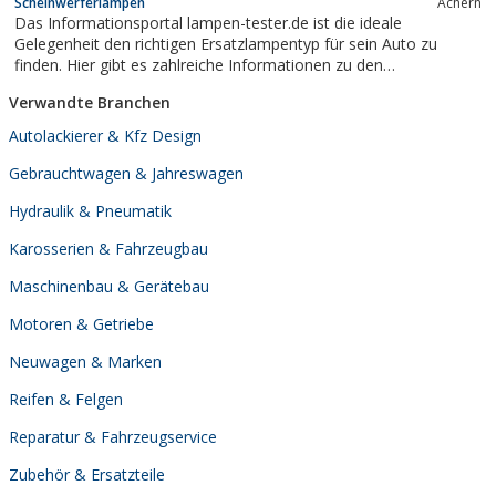
Scheinwerferlampen
Achern
der B34AUTO HEBENSTREIT- Inhaber: KFZ-Meister Jürgen
Das Informationsportal lampen-tester.de ist die ideale
HebenstreitSteinmatt 11D-79725...
Gelegenheit den richtigen Ersatzlampentyp für sein Auto zu
finden. Hier gibt es zahlreiche Informationen zu den
Marktführenden Lampen und Vergleiche in Sachen Qualität und
Verwandte Branchen
Preis.
Autolackierer & Kfz Design
Gebrauchtwagen & Jahreswagen
Hydraulik & Pneumatik
Karosserien & Fahrzeugbau
Maschinenbau & Gerätebau
Motoren & Getriebe
Neuwagen & Marken
Reifen & Felgen
Reparatur & Fahrzeugservice
Zubehör & Ersatzteile